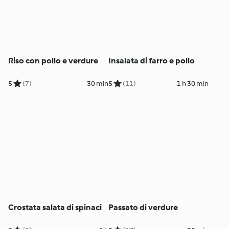
Riso con pollo e verdure
Insalata di farro e pollo
5
(7)
30 min
5
(11)
1 h 30 min
Crostata salata di spinaci
Passato di verdure