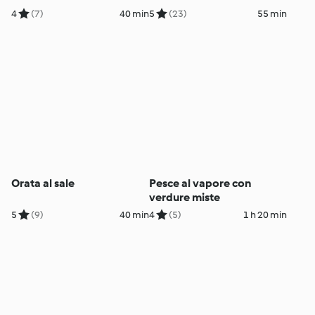
4
(7)
40 min
5
(23)
55 min
Orata al sale
Pesce al vapore con
verdure miste
5
(9)
40 min
4
(5)
1 h 20 min