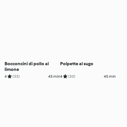
Bocconcini di pollo al
Polpette al sugo
limone
4
(33)
45 min
4
(30)
45 min