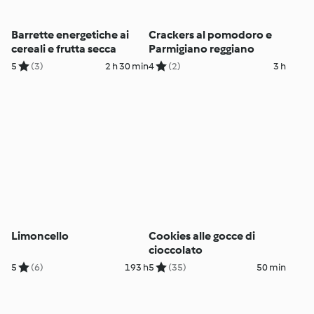
Barrette energetiche ai
Crackers al pomodoro e
cereali e frutta secca
Parmigiano reggiano
5
(3)
2 h 30 min
4
(2)
3 h
Limoncello
Cookies alle gocce di
cioccolato
5
(6)
193 h
5
(35)
50 min