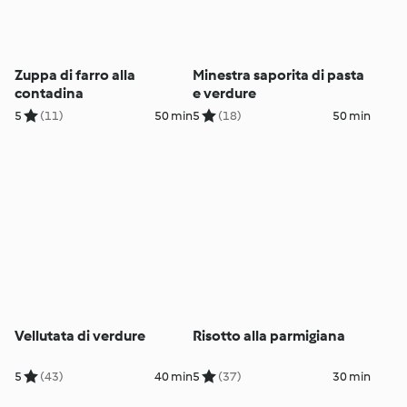
Zuppa di farro alla
Minestra saporita di pasta
contadina
e verdure
5
(11)
50 min
5
(18)
50 min
Vellutata di verdure
Risotto alla parmigiana
5
(43)
40 min
5
(37)
30 min