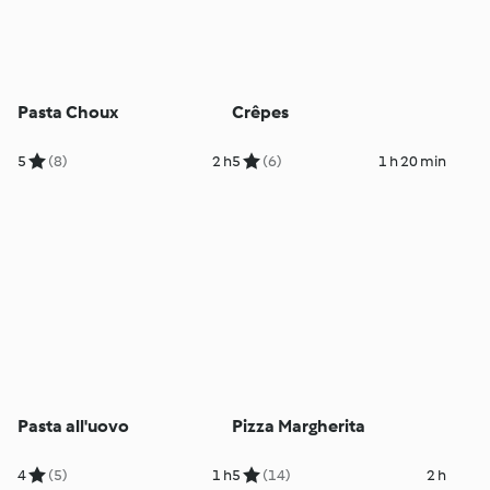
Pasta Choux
Crêpes
5
(8)
2 h
5
(6)
1 h 20 min
Pasta all'uovo
Pizza Margherita
4
(5)
1 h
5
(14)
2 h