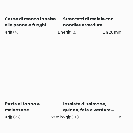
Carne di manzo in salsa
Straccetti di maiale con
alla panna e funghi
noodles e verdure
4
(4)
1 h
4
(2)
1 h 20 min
Pasta al tonno e
Insalata di salmone,
melanzane
quinoa, feta e verdure
miste
4
(23)
30 min
5
(18)
1 h