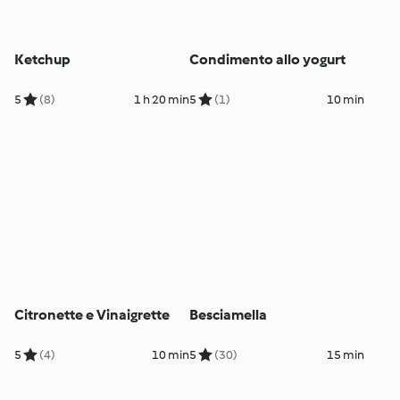
Ketchup
Condimento allo yogurt
5
(8)
1 h 20 min
5
(1)
10 min
Citronette e Vinaigrette
Besciamella
5
(4)
10 min
5
(30)
15 min