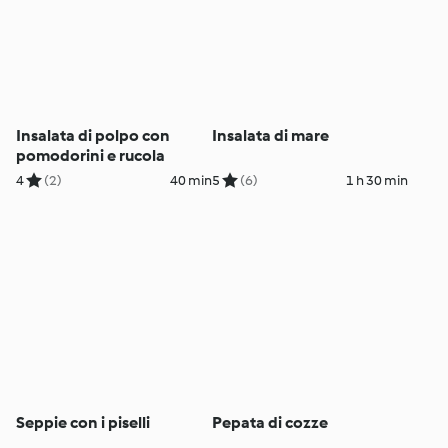
Insalata di polpo con
Insalata di mare
pomodorini e rucola
4
(2)
40 min
5
(6)
1 h 30 min
Seppie con i piselli
Pepata di cozze