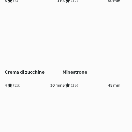
5
(5)
1 h
5
(17)
50 min
Crema di zucchine
Minestrone
4
(23)
30 min
5
(13)
45 min