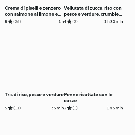
Crema di piselli e zenzero
Vellutata di zucca, riso con
con salmone al limone e
pesce e verdure, crumble
broccoli
di mele e pere (Svizzera)
5
(26)
1 h
4
(2)
1 h 30 min
Tris di riso, pesce e verdure
Penne risottate con le
cozze
5
(11)
35 min
3
(1)
1 h 5 min