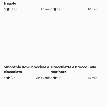
fragole
5
(12)
10 min
3
(2)
10 min
Smoothie Bowl nocciole e
Orecchiette e broccoli alla
cioccolato
marinara
4
(2)
2 h 30 min
4
(4)
45 min