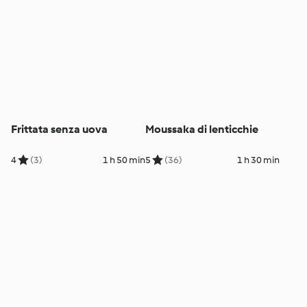
Frittata senza uova
Moussaka di lenticchie
4
(3)
1 h 50 min
5
(36)
1 h 30 min