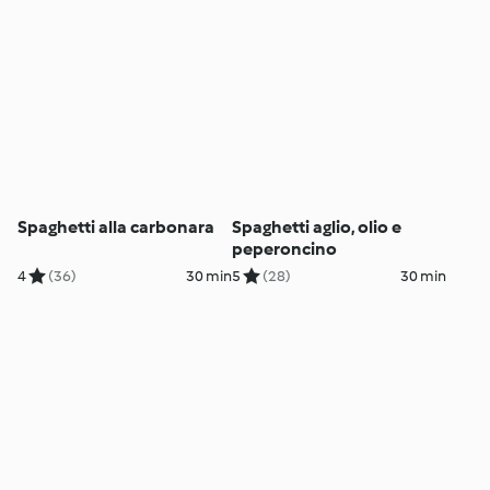
Spaghetti alla carbonara
Spaghetti aglio, olio e
peperoncino
4
(36)
30 min
5
(28)
30 min