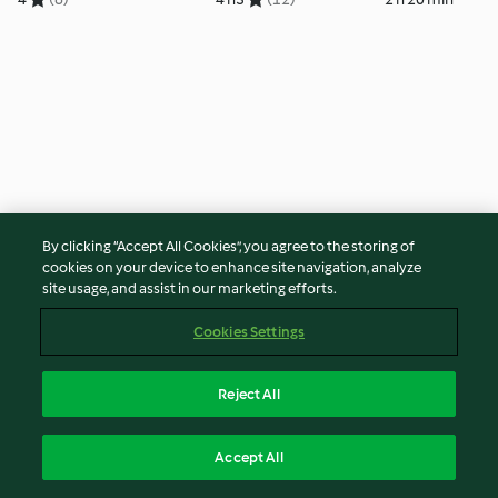
By clicking “Accept All Cookies”, you agree to the storing of
Pane tipo ciabatta
Pane alle olive
cookies on your device to enhance site navigation, analyze
site usage, and assist in our marketing efforts.
4
(5)
1 h 45 min
5
(27)
2 h 20 min
Cookies Settings
Reject All
Accept All