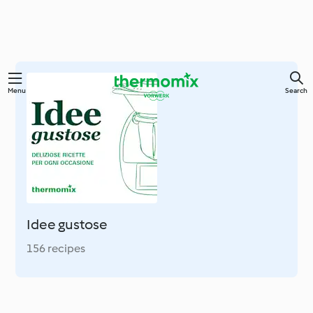
Skip
Menu
Search
to
main
content
Idee gustose
156 recipes