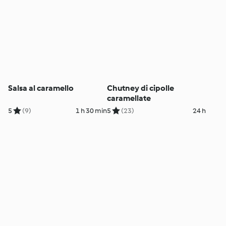
Salsa al caramello
Chutney di cipolle
caramellate
5
(9)
1 h 30 min
5
(23)
24 h