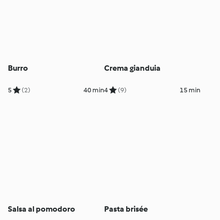
Burro
Crema gianduia
5
(2)
40 min
4
(9)
15 min
Salsa al pomodoro
Pasta brisée