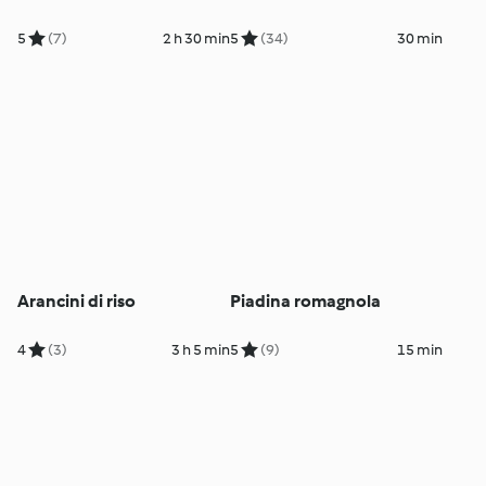
5
(7)
2 h 30 min
5
(34)
30 min
Arancini di riso
Piadina romagnola
4
(3)
3 h 5 min
5
(9)
15 min