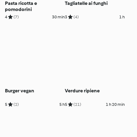
Pasta ricotta e
Tagliatelle ai funghi
pomodorini
4
(7)
30 min
3
(4)
1 h
Burger vegan
Verdure ripiene
5
(2)
5 h
5
(21)
1 h 20 min