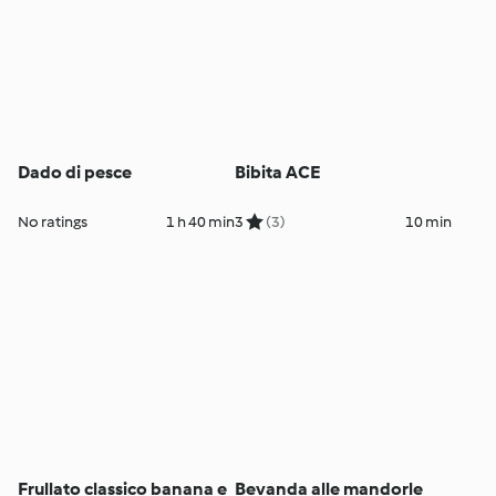
Dado di pesce
Bibita ACE
No ratings
1 h 40 min
3
(3)
10 min
Frullato classico banana e
Bevanda alle mandorle