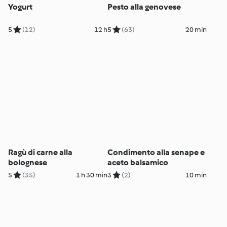
Yogurt
Pesto alla genovese
5
(12)
12 h
5
(63)
20 min
Ragù di carne alla
Condimento alla senape e
bolognese
aceto balsamico
5
(35)
1 h 30 min
3
(2)
10 min