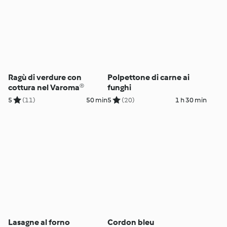
Ragù di verdure con
Polpettone di carne ai
cottura nel Varoma®
funghi
5
(11)
50 min
5
(20)
1 h 30 min
Lasagne al forno
Cordon bleu