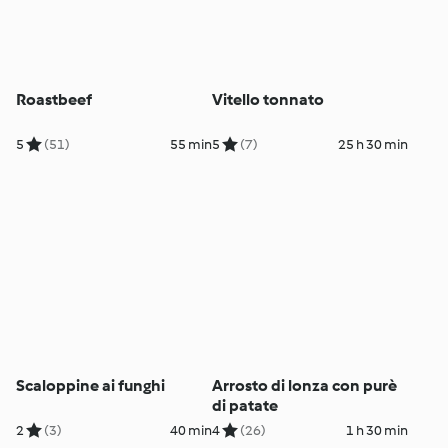
Roastbeef
Vitello tonnato
5
(51)
55 min
5
(7)
25 h 30 min
Scaloppine ai funghi
Arrosto di lonza con purè
di patate
2
(3)
40 min
4
(26)
1 h 30 min