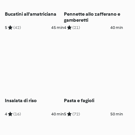
Bucatini all'amatriciana
Pennette allo zafferano e
gamberetti
5
(42)
45 min
4
(21)
40 min
Insalata di riso
Pasta e fagioli
4
(16)
40 min
5
(72)
50 min