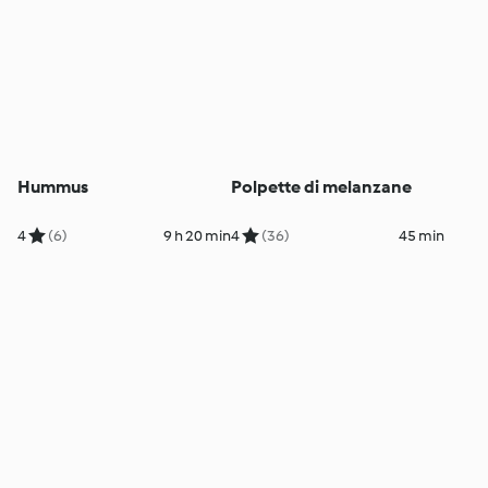
Hummus
Polpette di melanzane
4
(6)
9 h 20 min
4
(36)
45 min