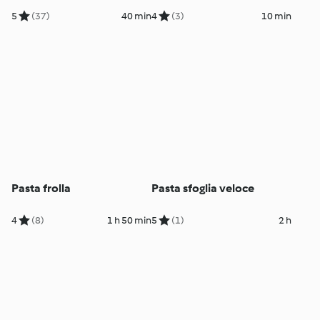
5
(37)
40 min
4
(3)
10 min
Pasta frolla
Pasta sfoglia veloce
4
(8)
1 h 50 min
5
(1)
2 h