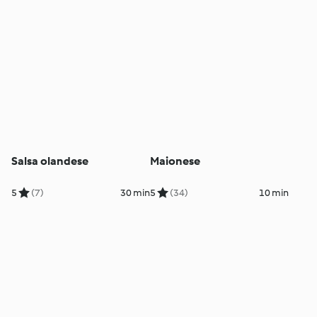
Salsa olandese
Maionese
5
(7)
30 min
5
(34)
10 min