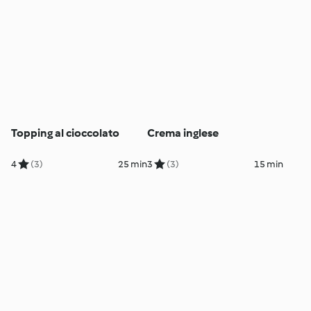
Topping al cioccolato
Crema inglese
4
(3)
25 min
3
(3)
15 min