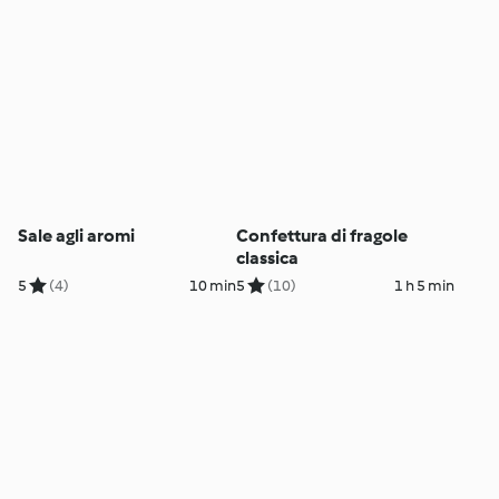
Sale agli aromi
Confettura di fragole
classica
5
(4)
10 min
5
(10)
1 h 5 min