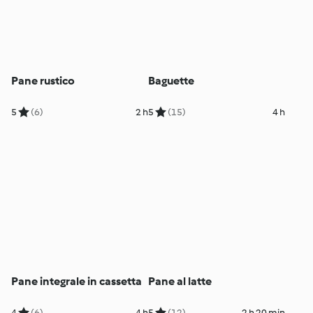
Pane rustico
Baguette
5
(6)
2 h
5
(15)
4 h
Pane integrale in cassetta
Pane al latte
4
(6)
4 h
5
(12)
2 h 20 min