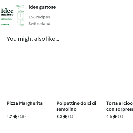
Idee gustose
156 recipes
Switzerland
You might also like...
Pizza Margherita
Polpettine dolci di
Torta al cio
semolino
con sorpres
4.7
(15)
5.0
(1)
4.6
(5)