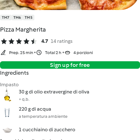
TM7
TM6
TM5
Pizza Margherita
4.7
14 ratings
Prep. 25 min
Total 2 h
4 porzioni
Sign up for free
Ingredients
Impasto
30 g di olio extravergine di oliva
+ q.b.
220 g di acqua
a temperatura ambiente
1 cucchiaino di zucchero