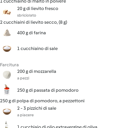
1 cucchiaino di malto in polvere
20 g di lievito fresco
sbriciolato
2 cucchiaini di lievito secco, (8 g)
400 g di farina
1 cucchiaino di sale
Farcitura
200 g di mozzarella
a pezzi
250 g di passata di pomodoro
250 g di polpa di pomodoro, a pezzettoni
2 - 3 pizzichi di sale
a piacere
1 cucchiaio di olio extravergine di oliva