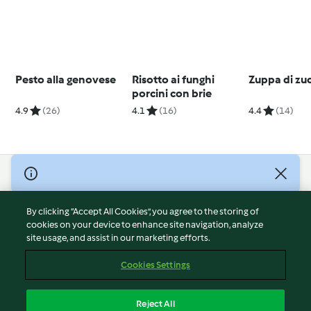
Pesto alla genovese
Risotto ai funghi
Zuppa di zu
porcini con brie
4.9
(26)
4.1
(16)
4.4
(14)
© Copyright 2026
Terms of Service
By clicking “Accept All Cookies”, you agree to the storing of
Privacy Policy
cookies on your device to enhance site navigation, analyze
site usage, and assist in our marketing efforts.
Disclaimer
Imprint
Cookies Settings
Cookies
Report Content
Reject All