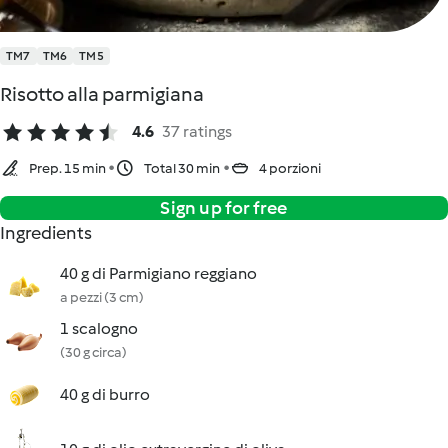
TM7
TM6
TM5
Risotto alla parmigiana
4.6
37 ratings
Prep. 15 min
Total 30 min
4 porzioni
Sign up for free
Ingredients
40 g di Parmigiano reggiano
a pezzi (3 cm)
1 scalogno
(30 g circa)
40 g di burro