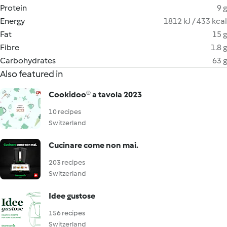
Protein
9 g
Energy
1812 kJ / 433 kcal
Fat
15 g
Fibre
1.8 g
Carbohydrates
63 g
Also featured in
Cookidoo® a tavola 2023
10 recipes
Switzerland
Cucinare come non mai.
203 recipes
Switzerland
Idee gustose
156 recipes
Switzerland