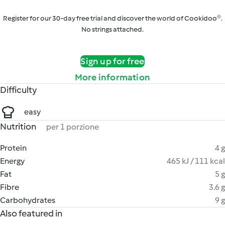
Register for our 30-day free trial and discover the world of Cookidoo®.
No strings attached.
Sign up for free
More information
Difficulty
easy
Nutrition
per 1 porzione
Protein
4 g
Energy
465 kJ / 111 kcal
Fat
5 g
Fibre
3.6 g
Carbohydrates
9 g
Also featured in