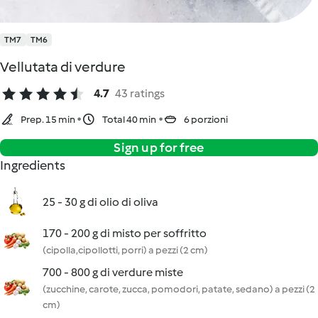
TM7
TM6
Vellutata di verdure
4.7
43 ratings
Prep. 15 min
Total 40 min
6 porzioni
Sign up for free
Ingredients
25 - 30 g di olio di oliva
170 - 200 g di misto per soffritto
(cipolla,cipollotti, porri) a pezzi (2 cm)
700 - 800 g di verdure miste
(zucchine, carote, zucca, pomodori, patate, sedano) a pezzi (2
cm)