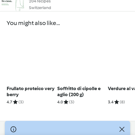
204 recipes
Switzerland
You might also like...
Frullato proteico very
Soffritto di cipolle e
Verdure al 
berry
aglio (200 g)
4.7
(3)
4.0
(3)
3.4
(8)
© Copyright 2026