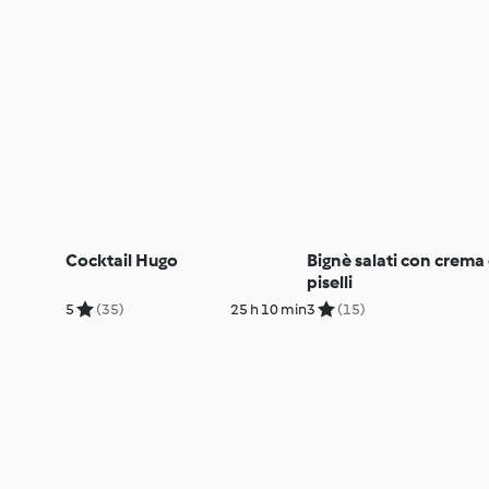
Cocktail Hugo
Bignè salati con crema 
piselli
5
(35)
25 h 10 min
3
(15)