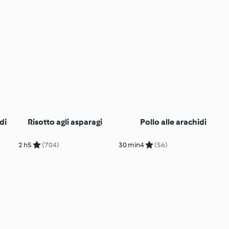
di
Risotto agli asparagi
Pollo alle arachidi
2 h
5
(704)
30 min
4
(56)