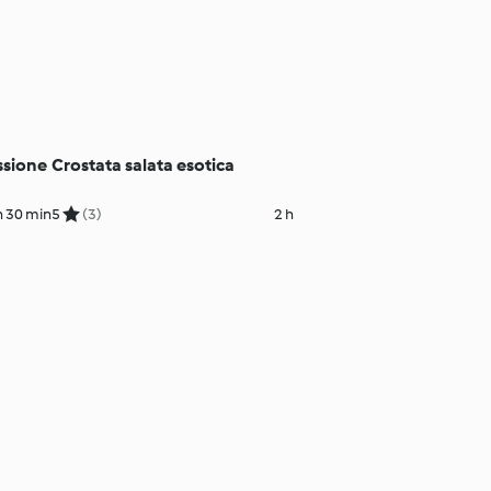
assione
Crostata salata esotica
h 30 min
5
(3)
2 h