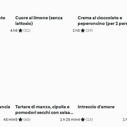
ato
Cuore al limone (senza
Crema al cioccolato e
lattosio)
peperoncino (per 2 per
4 h
5
(51)
2 h
5
(29)
ancia
Tartare di manzo, cipolla e
Intreccio d'amore
pomodori secchi con salsa
aïoli
45 min
5
(60)
1 h 25 min
4
(13)
1 