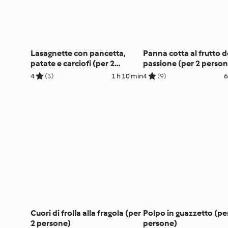
Lasagnette con pancetta,
Panna cotta al frutto d
patate e carciofi (per 2
passione (per 2 person
persone) (senza glutine)
(senza glutine)
4
(3)
1 h 10 min
4
(9)
6
Cuori di frolla alla fragola (per
Polpo in guazzetto (pe
2 persone)
persone)