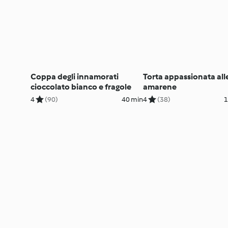
Coppa degli innamorati
Torta appassionata all
cioccolato bianco e fragole
amarene
4
(90)
40 min
4
(38)
1