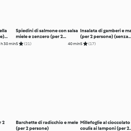
ella
Spiedini di salmone con salsa
Insalata di gamberi e 
e)
miele e zenzero (per 2
(per 2 persone) (senza
persone) (senza glutine)
glutine)
 h 30 min
5
(21)
40 min
5
(17)
r 2
Barchette di radicchio e mele
Millefoglie al cioccolat
(per 2 persone)
coulis ai lamponi (per 2