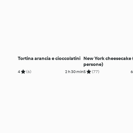
Tortina arancia e cioccolatini
New York cheesecake 
persone)
4
(6)
2 h 30 min
5
(77)
6