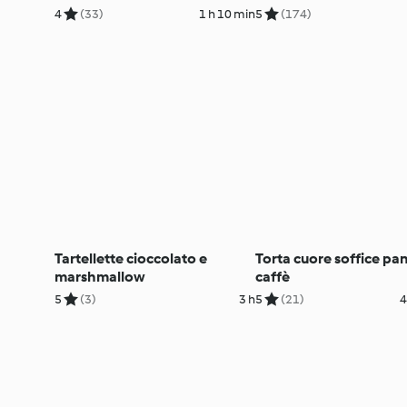
4
(33)
1 h 10 min
5
(174)
Tartellette cioccolato e
Torta cuore soffice pa
marshmallow
caffè
5
(3)
3 h
5
(21)
4