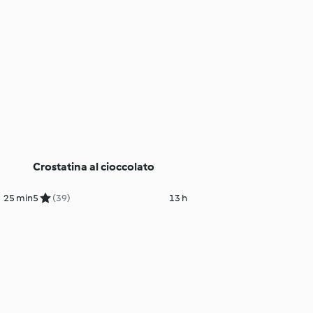
Crostatina al cioccolato
25 min
5
(39)
13 h