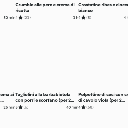
Crumble alle pere e crema di
Crostatine ribes e ciocc
ricotta
bianco
50 min
4
(21)
1 h
4
(5)
4 
rema ai
Tagliolini alla barbabietola
Polpettine di ceci con 
2
con porri e scorfano (per 2
di cavolo viola (per 2
persone)
persone)
25 min
5
(6)
40 min
4
(68)