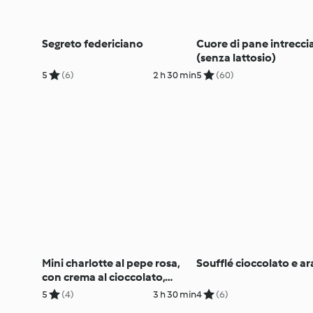
Segreto federiciano
Cuore di pane intrecci
(senza lattosio)
5
(6)
2 h 30 min
5
(60)
Mini charlotte al pepe rosa,
Soufflé cioccolato e ar
con crema al cioccolato,
lamponi e karkadé
5
(4)
3 h 30 min
4
(6)