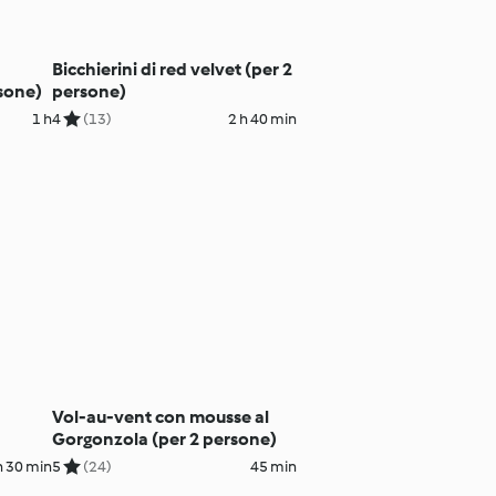
Bicchierini di red velvet (per 2
sone)
persone)
1 h
4
(13)
2 h 40 min
Vol-au-vent con mousse al
Gorgonzola (per 2 persone)
h 30 min
5
(24)
45 min