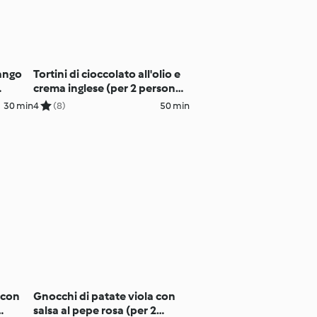
mango
Tortini di cioccolato all'olio e
crema inglese (per 2 persone)
(senza glutine)
30 min
4
(8)
50 min
o con
Gnocchi di patate viola con
salsa al pepe rosa (per 2