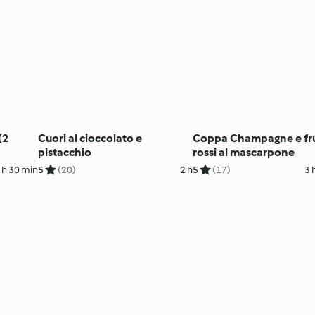
(2
Cuori al cioccolato e
Coppa Champagne e fru
pistacchio
rossi al mascarpone
 h 30 min
5
(20)
2 h
5
(17)
3 