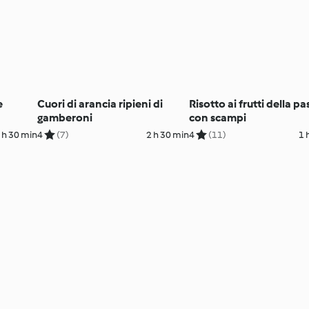
e
Cuori di arancia ripieni di
Risotto ai frutti della p
gamberoni
con scampi
 h 30 min
4
(7)
2 h 30 min
4
(11)
1 