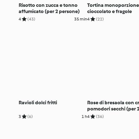
Risotto con zucca e tonno
Tortina monoporzione
affumicato (per 2 persone)
cioccolato e fragole
4
(43)
35 min
4
(22)
Ravioli dolci fritti
Rose di bresaola con c
pomodori secchi (per 
persone)
3
(6)
1 h
4
(36)