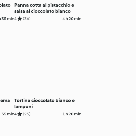
olato
Panna cotta al pistacchio e
salsa al cioccolato bianco
h 35 min
4
(36)
4 h 20 min
crema
Tortina cioccolato bianco e
lamponi
35 min
4
(25)
1 h 20 min