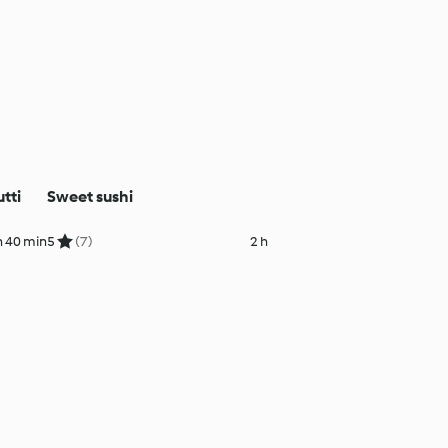
tti
Sweet sushi
h 40 min
5
(7)
2 h