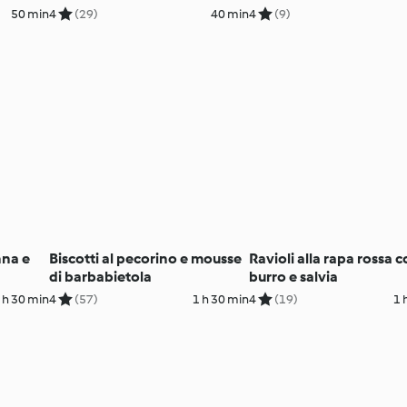
persone)
50 min
4
(29)
40 min
4
(9)
nna e
Biscotti al pecorino e mousse
Ravioli alla rapa rossa 
di barbabietola
burro e salvia
 h 30 min
4
(57)
1 h 30 min
4
(19)
1 