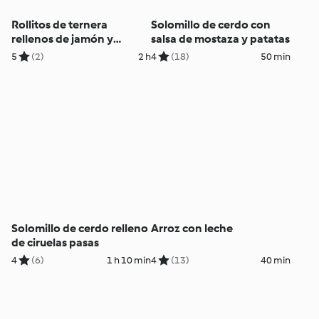
Rollitos de ternera
Solomillo de cerdo con
rellenos de jamón y
salsa de mostaza y patatas
pepinillos con lombarda
5
(2)
2 h
4
(18)
50 min
Solomillo de cerdo relleno
Arroz con leche
de ciruelas pasas
4
(6)
1 h 10 min
4
(13)
40 min