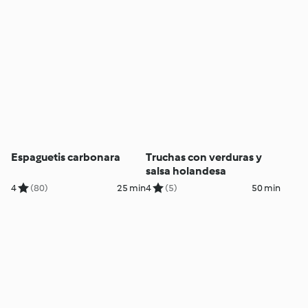
Espaguetis carbonara
Truchas con verduras y
salsa holandesa
4
(80)
25 min
4
(5)
50 min