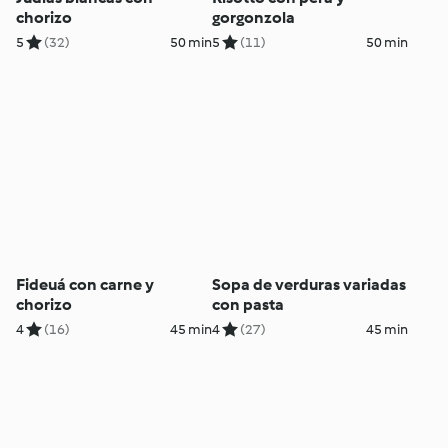
chorizo
gorgonzola
5
(32)
50 min
5
(11)
50 min
Fideuá con carne y
Sopa de verduras variadas
chorizo
con pasta
4
(16)
45 min
4
(27)
45 min