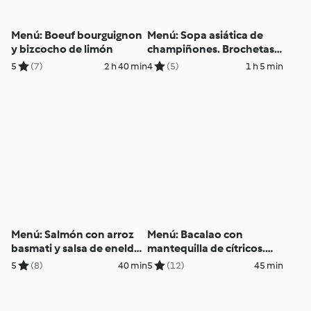
Menú: Boeuf bourguignon
Menú: Sopa asiática de
y bizcocho de limón
champiñones. Brochetas
de pollo y pimiento con
5
(7)
2 h 40 min
4
(5)
1 h 5 min
arroz
Menú: Salmón con arroz
Menú: Bacalao con
basmati y salsa de eneldo.
mantequilla de cítricos.
Natillas de chocolate
Muffins con chips de
5
(8)
40 min
5
(12)
45 min
chocolate