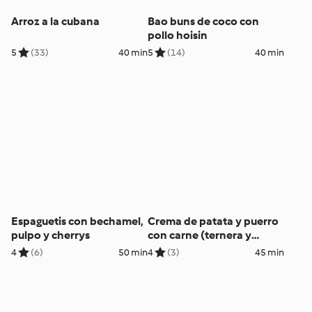
Arroz a la cubana
Bao buns de coco con
pollo hoisin
5
(33)
40 min
5
(14)
40 min
Espaguetis con bechamel,
Crema de patata y puerro
pulpo y cherrys
con carne (ternera y
vegetariana)
4
(6)
50 min
4
(3)
45 min