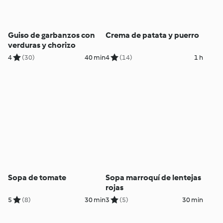
Guiso de garbanzos con
Crema de patata y puerro
verduras y chorizo
4
(30)
40 min
4
(14)
1 h
Sopa de tomate
Sopa marroquí de lentejas
rojas
5
(8)
30 min
3
(5)
30 min