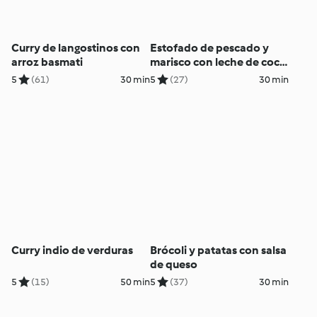
Curry de langostinos con
Estofado de pescado y
arroz basmati
marisco con leche de coco
y arroz
5
(61)
30 min
5
(27)
30 min
Curry indio de verduras
Brócoli y patatas con salsa
de queso
5
(15)
50 min
5
(37)
30 min