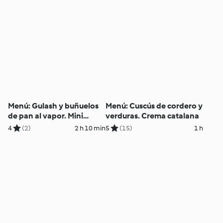
Menú: Gulash y buñuelos
Menú: Cuscús de cordero y
de pan al vapor. Mini
verduras. Crema catalana
cheesecakes
4
(2)
2 h 10 min
5
(15)
1 h