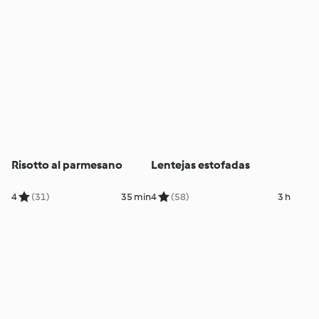
Risotto al parmesano
Lentejas estofadas
4
(31)
35 min
4
(58)
3 h