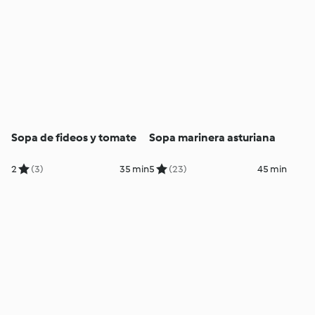
Sopa de fideos y tomate
Sopa marinera asturiana
2
(3)
35 min
5
(23)
45 min