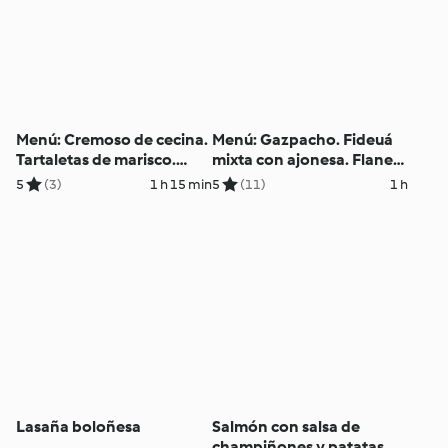
Menú: Cremoso de cecina.
Menú: Gazpacho. Fideuá
Tartaletas de marisco.
mixta con ajonesa. Flanes
Zarzuela de pescados y
de queso al caramelo.
5
(3)
1 h 15 min
5
(11)
1 h
mariscos. Turrón de
chocolate y pistachos.
Lasaña boloñesa
Salmón con salsa de
champiñones y patatas