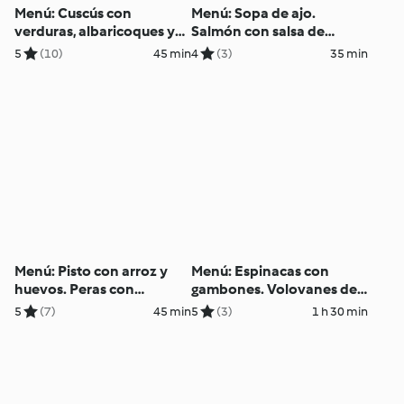
Menú: Cuscús con
Menú: Sopa de ajo.
verduras, albaricoques y
Salmón con salsa de
queso feta. Crema de
balsámico y zoodles de
5
(10)
45 min
4
(3)
35 min
stracciatella
calabacín
Menú: Pisto con arroz y
Menú: Espinacas con
huevos. Peras con
gambones. Volovanes de
chocolate
lombarda y queso de
5
(7)
45 min
5
(3)
1 h 30 min
cabra. Cordero asado.
Vasitos de turrón