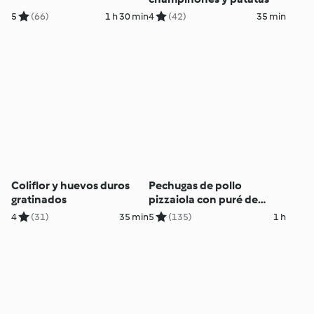
5
(66)
1 h 30 min
4
(42)
35 min
Coliflor y huevos duros
Pechugas de pollo
gratinados
pizzaiola con puré de
patata
4
(31)
35 min
5
(135)
1 h