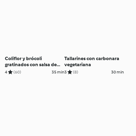
Coliflor y brócoli
Tallarines con carbonara
gratinados con salsa de
vegetariana
calabacín y yogur
4
(60)
35 min
3
(8)
30 min