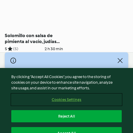
Solomillo con salsa de
pimienta al vacío, judías
verdes y gratén de patatas
5
(5)
2 h 30 min
© Copyright 2026
Terms of Service
By clicking “Accept All Cookies”, you agree to the storing of
Privacy Policy
cookies on your device to enhance site navigation, analyze
site usage, and assist in our marketing efforts.
Disclaimer
Imprint
Cookies Settings
Cookies
Report Content
Reject All
Withdraw Contract
English