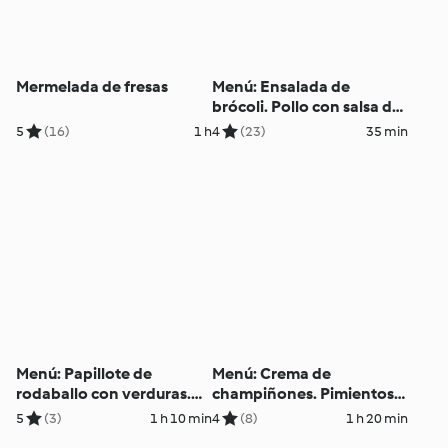
Mermelada de fresas
Menú: Ensalada de
brócoli. Pollo con salsa de
tomate y mascarpone.
5
(16)
1 h
4
(23)
35 min
Sorbete de frutas
Menú: Papillote de
Menú: Crema de
rodaballo con verduras.
champiñones. Pimientos
Helado con salsa de frutos
rellenos y arroz integral en
5
(3)
1 h 10 min
4
(8)
1 h 20 min
rojos
salsa de tomate