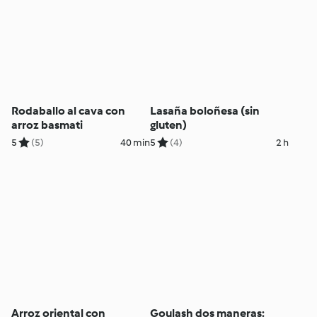
Rodaballo al cava con
Lasaña boloñesa (sin
arroz basmati
gluten)
5
(5)
40 min
5
(4)
2 h
Arroz oriental con
Goulash dos maneras: