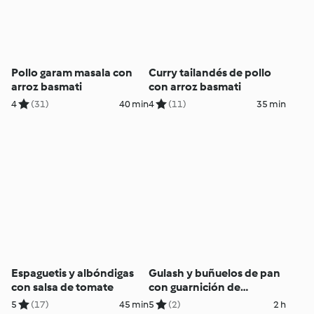
Pollo garam masala con
Curry tailandés de pollo
arroz basmati
con arroz basmati
4
(31)
40 min
4
(11)
35 min
Espaguetis y albóndigas
Gulash y buñuelos de pan
con salsa de tomate
con guarnición de
lombarda
5
(17)
45 min
5
(2)
2 h