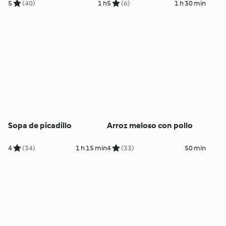
5
(40)
1 h
5
(6)
1 h 30 min
Sopa de picadillo
Arroz meloso con pollo
4
(34)
1 h 15 min
4
(33)
50 min