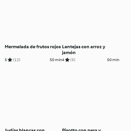
Mermelada de frutos rojos
Lentejas con arroz y
jamón
5
(12)
50 min
4
(5)
50 min
Judías blancas con
Risotto con pera y