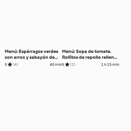
Menú: Espárragos verdes
Menú: Sopa de tomate.
con arroz y sabayón de
Rollitos de repollo rellenos
limón. Espuma de frutos
con salsa de setas frescas
5
(4)
40 min
5
(2)
1 h 15 min
rojos