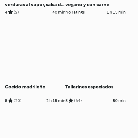
verduras al vapor, salsa de
vegano y con carne
yogur y galletas
4
(2)
40 min
No ratings
1 h 15 min
Cocido madrileño
Tallarines especiados
5
(20)
2 h 15 min
5
(64)
50 min