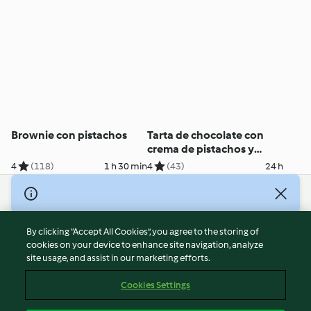
Brownie con pistachos
Tarta de chocolate con
crema de pistachos y
glaseado espejo
4
(118)
1 h 30 min
4
(43)
24 h
© Copyright 2026
Terms of Service
By clicking “Accept All Cookies”, you agree to the storing of
Privacy Policy
cookies on your device to enhance site navigation, analyze
site usage, and assist in our marketing efforts.
Disclaimer
Imprint
Cookies Settings
Cookies