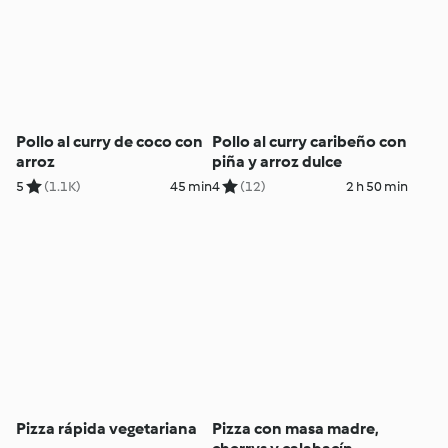
Pollo al curry de coco con
Pollo al curry caribeño con
arroz
piña y arroz dulce
5
(1.1K)
45 min
4
(12)
2 h 50 min
Pizza rápida vegetariana
Pizza con masa madre,