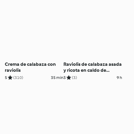
Crema de calabaza con
Raviolis de calabaza asada
raviolis
y ricota en caldo de
cordero en cocción lenta
5
(310)
35 min
3
(3)
9 h