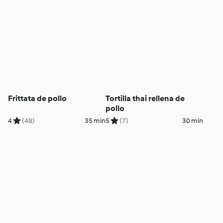
Frittata de pollo
Tortilla thai rellena de
pollo
4
(48)
35 min
5
(7)
30 min