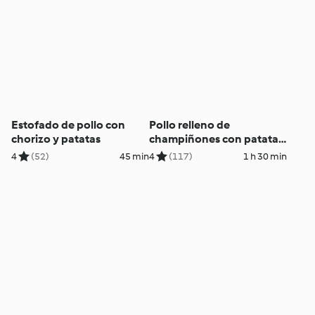
Estofado de pollo con
Pollo relleno de
chorizo y patatas
champiñones con patatas
glaseadas
4
(52)
45 min
4
(117)
1 h 30 min