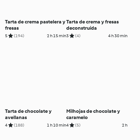
Tarta de crema pastelera y
Tarta de crema y fresas
fresas
deconstruída
5
(194)
2 h 15 min
3
(4)
4 h 30 min
Tarta de chocolate y
Milhojas de chocolate y
avellanas
caramelo
4
(188)
1 h 10 min
4
(5)
2 h