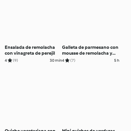
Ensalada de remolacha
Galleta de parmesano con
con vinagreta de perejil
mousse de remolacha y
salmón ahumado
4
(9)
30 min
4
(7)
5 h
Quiche vegetariana con
Mini quiches de verduras