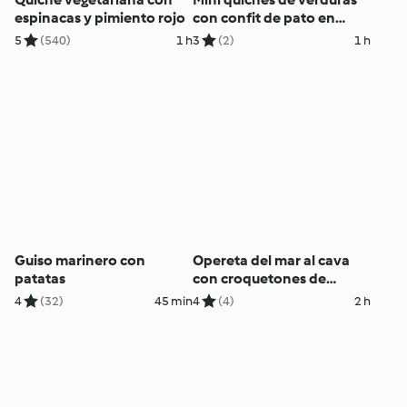
espinacas y pimiento rojo
con confit de pato en
cocción lenta
5
(540)
1 h
3
(2)
1 h
Guiso marinero con
Opereta del mar al cava
patatas
con croquetones de
patata
4
(32)
45 min
4
(4)
2 h