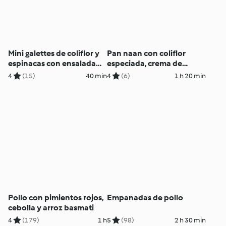
Mini galettes de coliflor y
Pan naan con coliflor
espinacas con ensalada
especiada, crema de
de lombarda
queso feta y tahini de
4
(15)
40 min
4
(6)
1 h 20 min
matcha
Pollo con pimientos rojos,
Empanadas de pollo
cebolla y arroz basmati
4
(179)
1 h
5
(98)
2 h 30 min