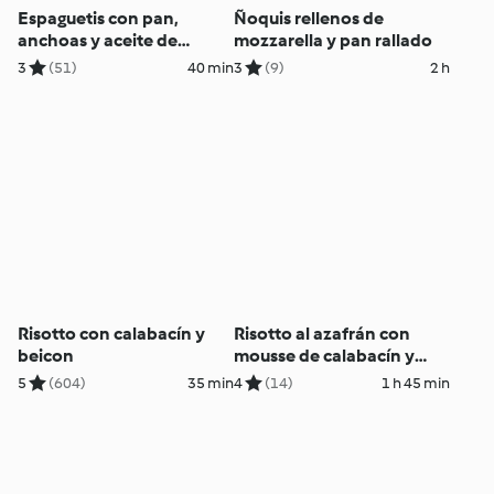
Espaguetis con pan,
Ñoquis rellenos de
anchoas y aceite de
mozzarella y pan rallado
cayena
3
(51)
40 min
3
(9)
2 h
Risotto con calabacín y
Risotto al azafrán con
beicon
mousse de calabacín y
crujiente de beicon
5
(604)
35 min
4
(14)
1 h 45 min