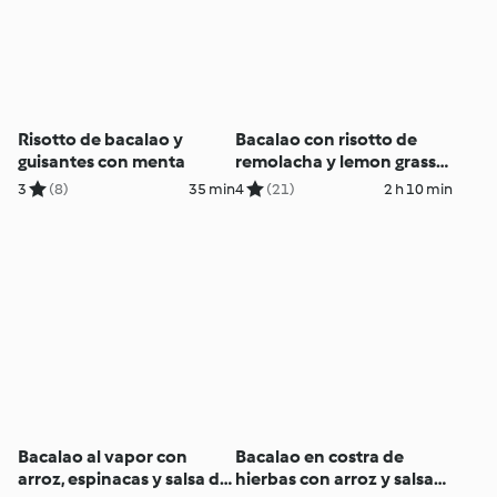
Risotto de bacalao y
Bacalao con risotto de
guisantes con menta
remolacha y lemon grass
al vacío
3
(8)
35 min
4
(21)
2 h 10 min
Bacalao al vapor con
Bacalao en costra de
arroz, espinacas y salsa de
hierbas con arroz y salsa