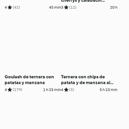
cherrys y calabacín
salteado
4
(42)
45 min
3
(12)
20 h
Goulash de ternera con
Ternera con chips de
patatas y manzana
patata y de manzana al
vacío
4
(179)
1 h 25 min
4
(3)
5 h 10 min