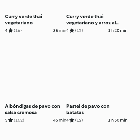
Curry verde thai
Curry verde thai
vegetariano
vegetariano y arroz al
horno con lemon grass
4
(16)
35 min
4
(12)
1 h 20 min
Albóndigas de pavo con
Pastel de pavo con
salsa cremosa
batatas
5
(162)
45 min
4
(12)
1 h 30 min