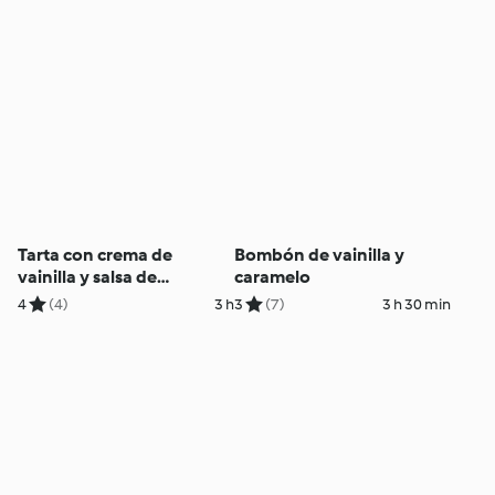
Tarta con crema de
Bombón de vainilla y
vainilla y salsa de
caramelo
caramelo
4
(4)
3 h
3
(7)
3 h 30 min