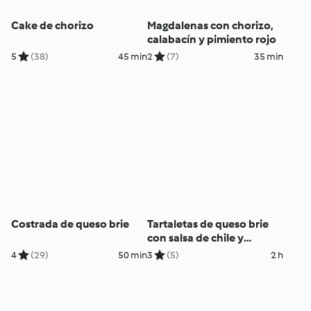
Cake de chorizo
Magdalenas con chorizo,
calabacín y pimiento rojo
5
(38)
45 min
2
(7)
35 min
Costrada de queso brie
Tartaletas de queso brie
con salsa de chile y
mermelada de frambuesas
4
(29)
50 min
3
(5)
2 h
(Espesar)