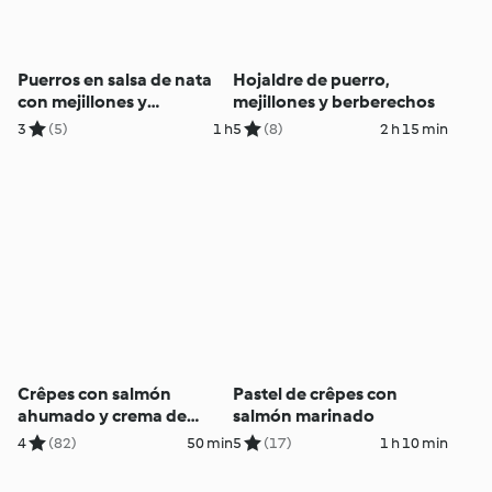
Puerros en salsa de nata
Hojaldre de puerro,
con mejillones y
mejillones y berberechos
berberechos al vapor
3
(5)
1 h
5
(8)
2 h 15 min
Crêpes con salmón
Pastel de crêpes con
ahumado y crema de
salmón marinado
queso
4
(82)
50 min
5
(17)
1 h 10 min