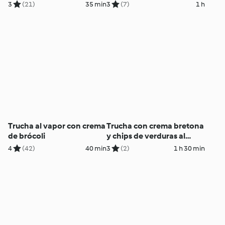
limón
de limón
3
(21)
35 min
3
(7)
1 h
Trucha al vapor con crema
Trucha con crema bretona
de brócoli
y chips de verduras al
vacío
4
(42)
40 min
3
(2)
1 h 30 min