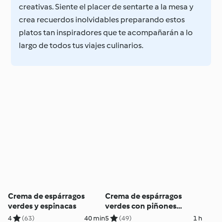
creativas. Siente el placer de sentarte a la mesa y
crea recuerdos inolvidables preparando estos
platos tan inspiradores que te acompañarán a lo
largo de todos tus viajes culinarios.
Crema de espárragos
Crema de espárragos
verdes y espinacas
verdes con piñones
picantes
4
(63)
40 min
5
(49)
1 h