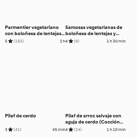
Parmentier vegetariano
Samosas vegetarianas de
con boloñesa de lentejas y
boloñesa de lentejas y
berenjena
berenjena
5
(183)
2 h
4
(8)
1 h 30 min
Pilaf de cerdo
Pilaf de arroz salvaje con
aguja de cerdo (Cocción
de arroz)
3
(41)
45 min
4
(24)
1 h 10 min