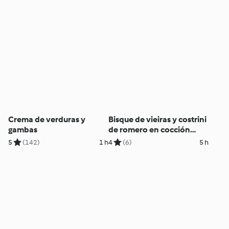
Crema de verduras y
Bisque de vieiras y costrini
gambas
de romero en cocción
lenta
5
(142)
1 h
4
(6)
5 h