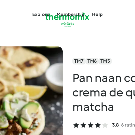
Explore
Membership
Help
TM7
TM6
TM5
Pan naan co
crema de qu
matcha
3.8
6 rati