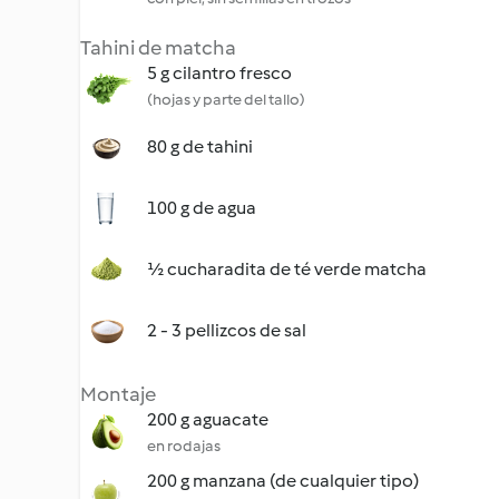
Tahini de matcha
5 g cilantro fresco
(hojas y parte del tallo)
80 g de tahini
100 g de agua
½ cucharadita de té verde matcha
2 - 3 pellizcos de sal
Montaje
200 g aguacate
en rodajas
200 g manzana (de cualquier tipo)