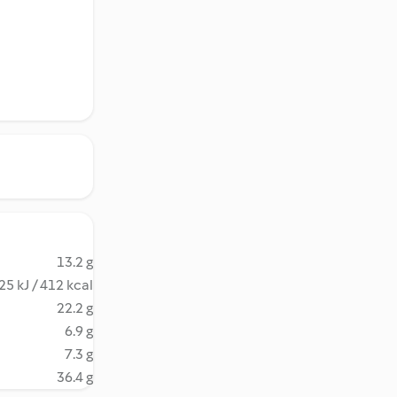
13.2 g
25 kJ / 412 kcal
22.2 g
6.9 g
7.3 g
36.4 g