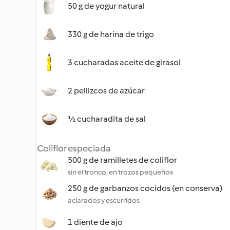
50 g de yogur natural
330 g de harina de trigo
3 cucharadas aceite de girasol
2 pellizcos de azúcar
½ cucharadita de sal
Coliflor especiada
500 g de ramilletes de coliflor
sin el tronco, en trozos pequeños
250 g de garbanzos cocidos (en conserva)
aclarados y escurridos
1 diente de ajo