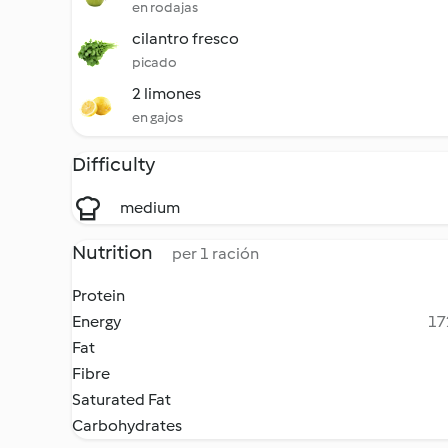
en rodajas
cilantro fresco
picado
2 limones
en gajos
Difficulty
medium
Nutrition
per 1 ración
Protein
Energy
17
Fat
Fibre
Saturated Fat
Carbohydrates