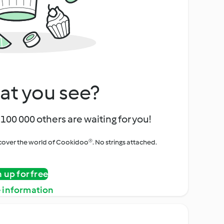
at you see?
100 000 others are waiting for you!
iscover the world of Cookidoo®. No strings attached.
n up for free
 information