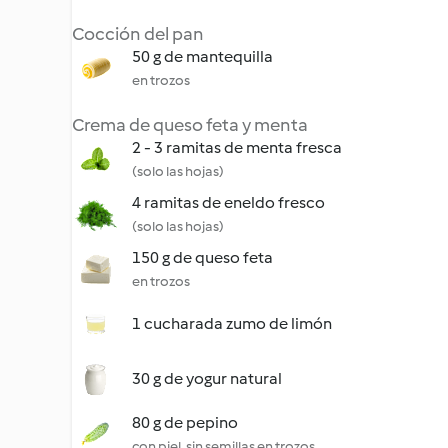
Cocción del pan
50 g de mantequilla
en trozos
Crema de queso feta y menta
2 - 3 ramitas de menta fresca
(solo las hojas)
4 ramitas de eneldo fresco
(solo las hojas)
150 g de queso feta
en trozos
1 cucharada zumo de limón
30 g de yogur natural
80 g de pepino
con piel, sin semillas en trozos