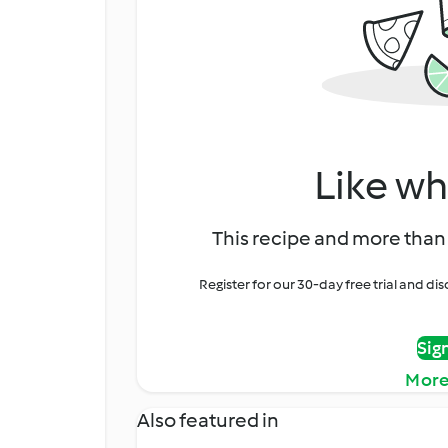
Like wh
This recipe and more than 
Register for our 30-day free trial and d
Sig
More
Also featured in