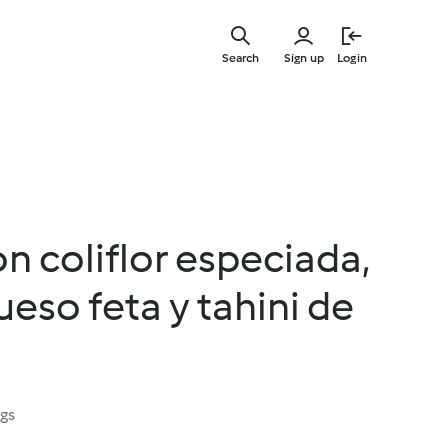
Skip
to
Search
Sign up
Login
main
content
n coliflor especiada,
eso feta y tahini de
ngs