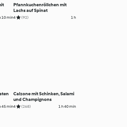
it
Pfannkuchenröllchen mit
Lachs auf Spinat
h 10 min
4
(92)
1 h
aten
Calzone mit Schinken, Salami
und Champignons
h 45 min
4
(268)
1 h 40 min