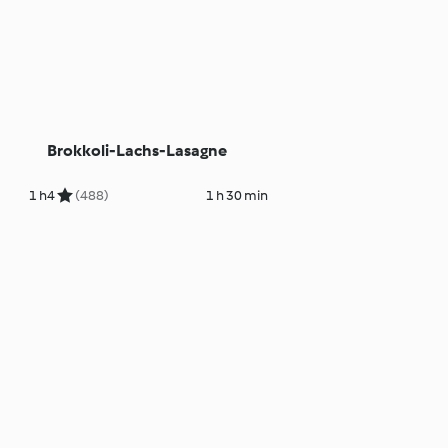
Brokkoli-Lachs-Lasagne
1 h
4
(488)
1 h 30 min