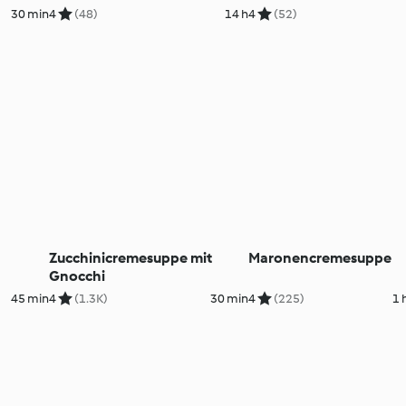
30 min
4
(48)
14 h
4
(52)
Zucchinicremesuppe mit
Maronencremesuppe
Gnocchi
45 min
4
(1.3K)
30 min
4
(225)
1 