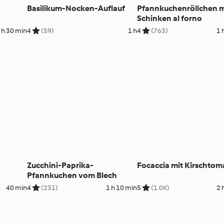
Basilikum-Nocken-Auflauf
Pfannkuchenröllchen m
Schinken al forno
 h 30 min
4
(59)
1 h
4
(763)
1 
Zucchini-Paprika-
Focaccia mit Kirschtom
Pfannkuchen vom Blech
40 min
4
(231)
1 h 10 min
5
(1.0K)
2 