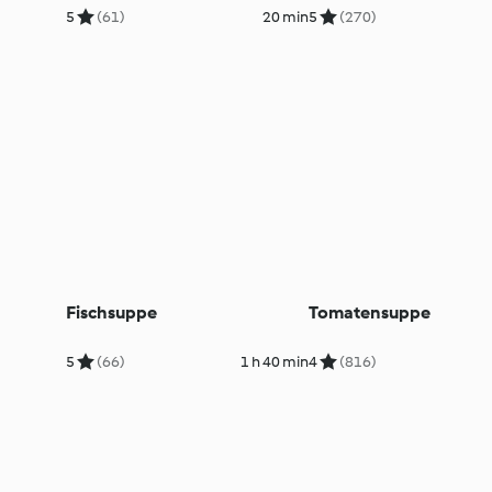
5
(61)
20 min
5
(270)
Fischsuppe
Tomatensuppe
5
(66)
1 h 40 min
4
(816)