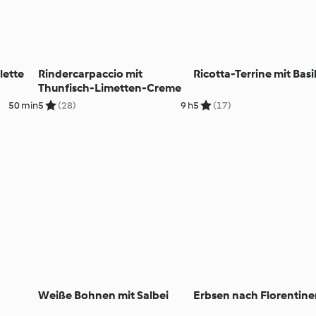
lette
Rindercarpaccio mit
Ricotta-Terrine mit Bas
Thunfisch-Limetten-Creme
50 min
5
(28)
9 h
5
(17)
Weiße Bohnen mit Salbei
Erbsen nach Florentine