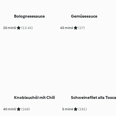
Bolognesesauce
Gemüsesauce
20 min
5
(13.4K)
45 min
4
(27)
Knoblauchöl mit Chili
Schweinefilet alla Tosc
40 min
5
(268)
5 min
4
(181)