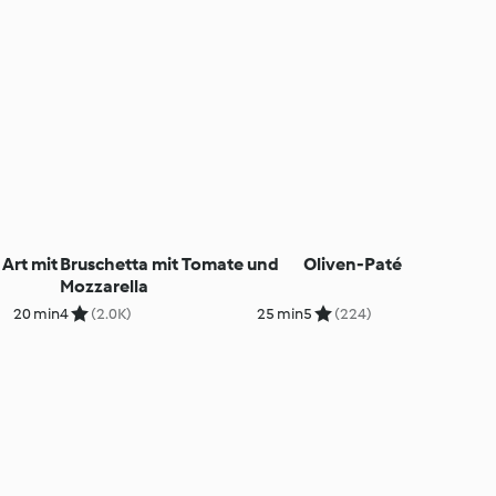
 Art mit
Bruschetta mit Tomate und
Oliven-Paté
Mozzarella
20 min
4
(2.0K)
25 min
5
(224)