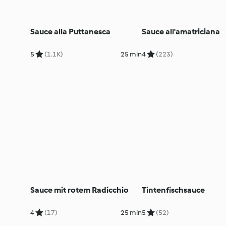
Sauce alla Puttanesca
Sauce all'amatriciana
5
(1.1K)
25 min
4
(223)
Sauce mit rotem Radicchio
Tintenfischsauce
4
(17)
25 min
5
(52)