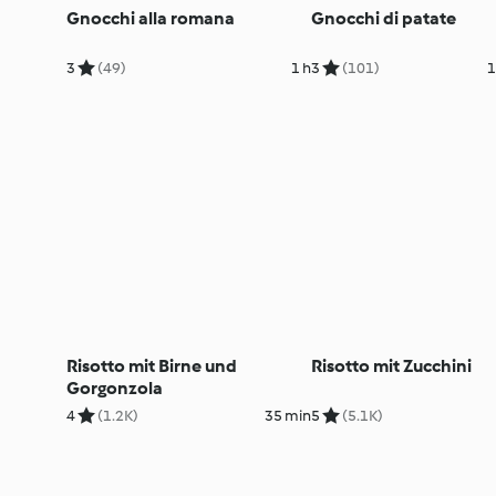
Gnocchi alla romana
Gnocchi di patate
3
(49)
1 h
3
(101)
1
Risotto mit Birne und
Risotto mit Zucchini
Gorgonzola
4
(1.2K)
35 min
5
(5.1K)