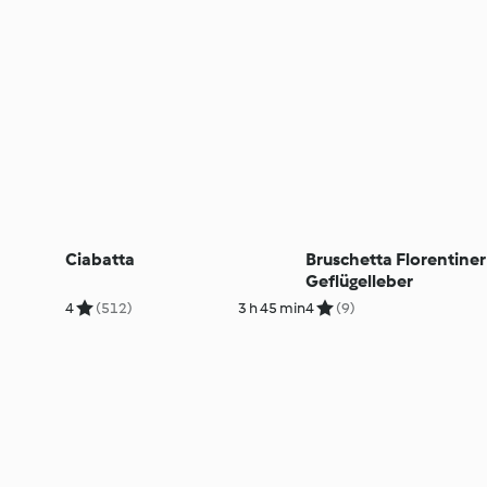
Ciabatta
Bruschetta Florentiner
Geflügelleber
4
(512)
3 h 45 min
4
(9)