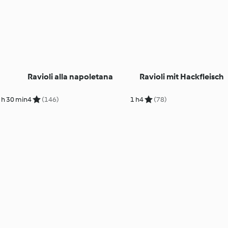
Ravioli alla napoletana
Ravioli mit Hackfleisch
 h 30 min
4
(146)
1 h
4
(78)