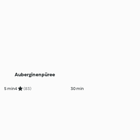
Auberginenpüree
5 min
4
(83)
30 min