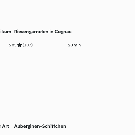
ilikum
Riesengarnelen in Cognac
5 h
5
(107)
20 min
r Art
Auberginen-Schiffchen