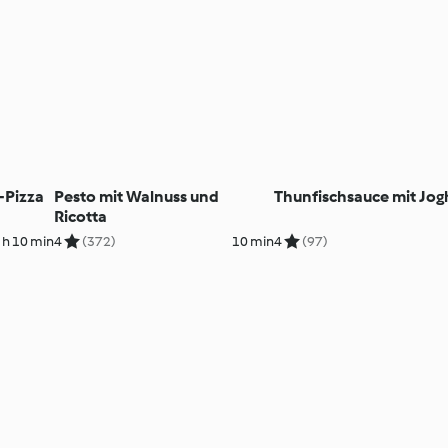
-Pizza
Pesto mit Walnuss und
Thunfischsauce mit Jog
Ricotta
 h 10 min
4
(372)
10 min
4
(97)