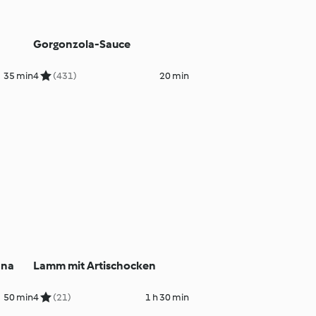
Gorgonzola-Sauce
35 min
4
(431)
20 min
ana
Lamm mit Artischocken
50 min
4
(21)
1 h 30 min