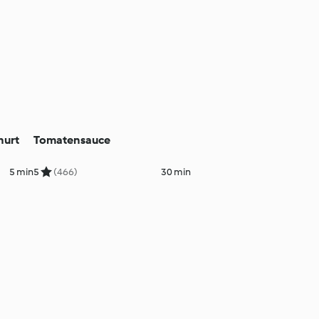
hurt
Tomatensauce
5 min
5
(466)
30 min