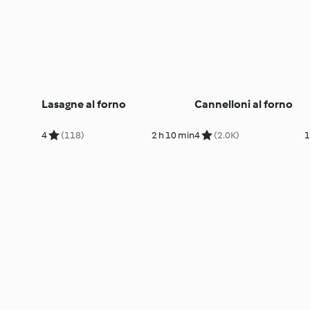
Lasagne al forno
Cannelloni al forno
4
(118)
2 h 10 min
4
(2.0K)
1