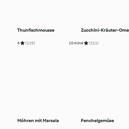
Thunfischmousse
Zucchini-Kräuter-Ome
4
(125)
10 min
4
(211)
Möhren mit Marsala
Fenchelgemüse