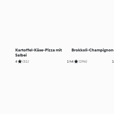
Kartoffel-Käse-Pizza mit
Brokkoli-Champignon
Salbei
4
(51)
1 h
4
(296)
1