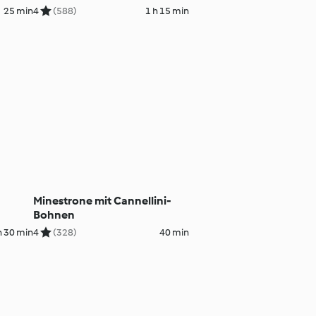
25 min
4
(588)
1 h 15 min
Minestrone mit Cannellini-
Bohnen
h 30 min
4
(328)
40 min