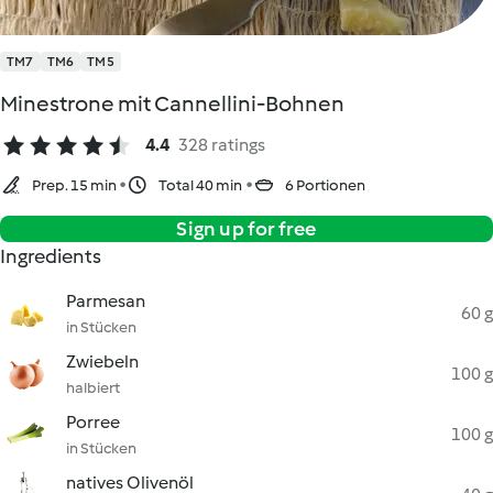
TM7
TM6
TM5
Minestrone mit Cannellini-Bohnen
4.4
328 ratings
Prep. 15 min
Total 40 min
6 Portionen
Sign up for free
Ingredients
Parmesan
60 g
in Stücken
Zwiebeln
100 g
halbiert
Porree
100 g
in Stücken
natives Olivenöl