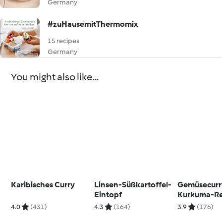
Germany
#zuHausemitThermomix
15 recipes
Germany
You might also like...
Karibisches Curry
Linsen-Süßkartoffel-
Gemüsecurr
Eintopf
Kurkuma-Re
4.0
(431)
4.3
(164)
3.9
(176)