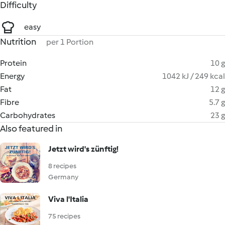
Difficulty
easy
Nutrition
per 1 Portion
Protein
10 g
Energy
1042 kJ / 249 kcal
Fat
12 g
Fibre
5.7 g
Carbohydrates
23 g
Also featured in
Jetzt wird's zünftig!
8 recipes
Germany
Viva l'Italia
75 recipes