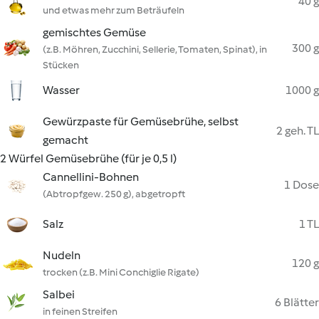
40 g
und etwas mehr zum Beträufeln
gemischtes Gemüse
300 g
(z.B. Möhren, Zucchini, Sellerie, Tomaten, Spinat), in
Stücken
Wasser
1000 g
Gewürzpaste für Gemüsebrühe, selbst
2 geh. TL
gemacht
2 Würfel Gemüsebrühe (für je 0,5 l)
Cannellini-Bohnen
1 Dose
(Abtropfgew. 250 g), abgetropft
Salz
1 TL
Nudeln
120 g
trocken (z.B. Mini Conchiglie Rigate)
Salbei
6 Blätter
in feinen Streifen