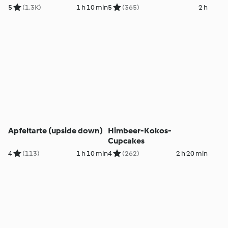
5
(1.3K)
1 h 10 min
5
(365)
2 h
Apfeltarte (upside down)
Himbeer-Kokos-
Cupcakes
4
(113)
1 h 10 min
4
(262)
2 h 20 min