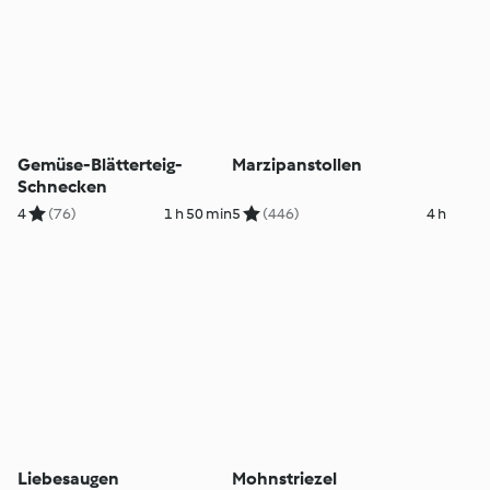
Gemüse-Blätterteig-
Marzipanstollen
Schnecken
4
(76)
1 h 50 min
5
(446)
4 h
Liebesaugen
Mohnstriezel