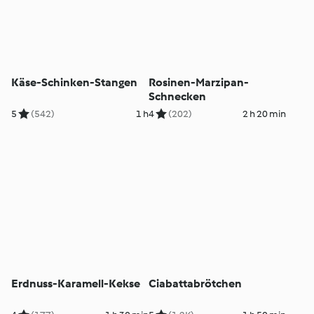
Käse-Schinken-Stangen
Rosinen-Marzipan-
Schnecken
5
(542)
1 h
4
(202)
2 h 20 min
Erdnuss-Karamell-Kekse
Ciabattabrötchen