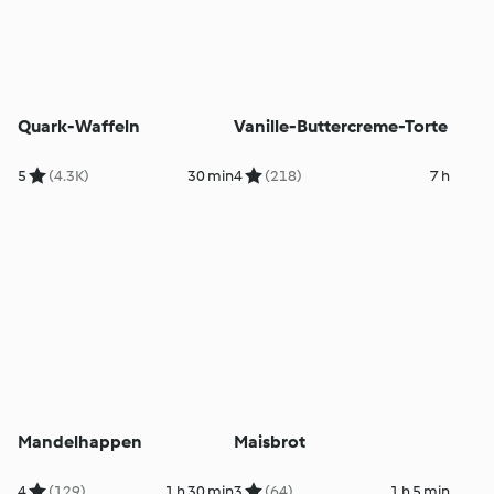
Quark-Waffeln
Vanille-Buttercreme-Torte
5
(4.3K)
30 min
4
(218)
7 h
Mandelhappen
Maisbrot
4
(129)
1 h 30 min
3
(64)
1 h 5 min