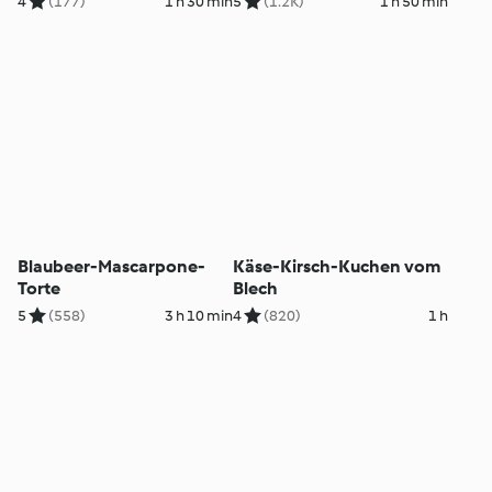
4
(177)
1 h 30 min
5
(1.2K)
1 h 50 min
Blaubeer-Mascarpone-
Käse-Kirsch-Kuchen vom
Torte
Blech
5
(558)
3 h 10 min
4
(820)
1 h