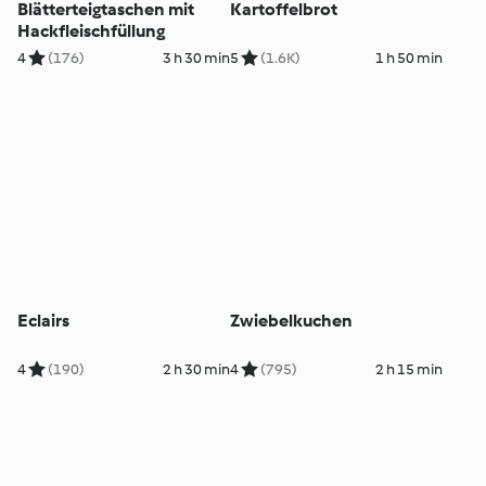
Blätterteigtaschen mit
Kartoffelbrot
Hackfleischfüllung
4
(176)
3 h 30 min
5
(1.6K)
1 h 50 min
Eclairs
Zwiebelkuchen
4
(190)
2 h 30 min
4
(795)
2 h 15 min