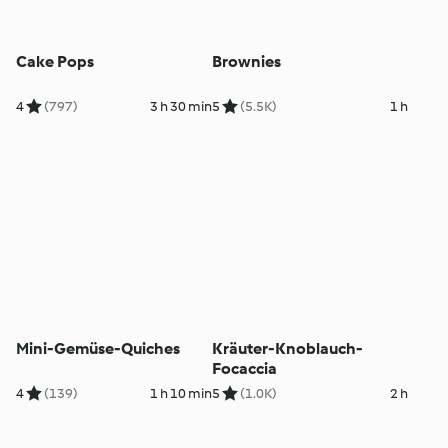
Cake Pops
Brownies
4
(797)
3 h 30 min
5
(5.5K)
1 h
Mini-Gemüse-Quiches
Kräuter-Knoblauch-
Focaccia
4
(139)
1 h 10 min
5
(1.0K)
2 h