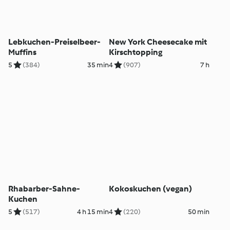
Lebkuchen-Preiselbeer-
New York Cheesecake mit
Muffins
Kirschtopping
5
(384)
35 min
4
(907)
7 h
Rhabarber-Sahne-
Kokoskuchen (vegan)
Kuchen
5
(517)
4 h 15 min
4
(220)
50 min