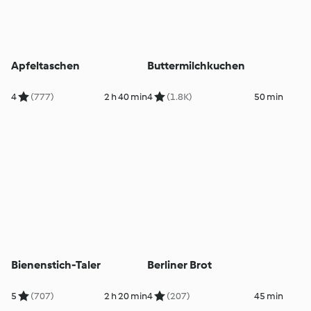
Apfeltaschen
Buttermilchkuchen
4
(777)
2 h 40 min
4
(1.8K)
50 min
Bienenstich-Taler
Berliner Brot
5
(707)
2 h 20 min
4
(207)
45 min