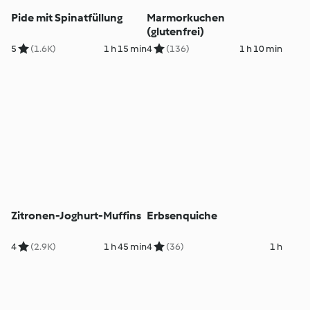
Pide mit Spinatfüllung
Marmorkuchen
(glutenfrei)
5
(1.6K)
1 h 15 min
4
(136)
1 h 10 min
Zitronen-Joghurt-Muffins
Erbsenquiche
4
(2.9K)
1 h 45 min
4
(36)
1 h