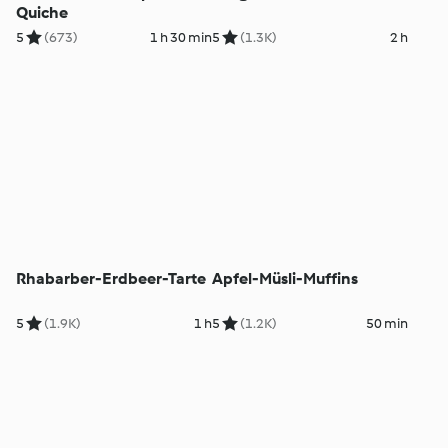
Quiche
5
(673)
1 h 30 min
5
(1.3K)
2 h
Rhabarber-Erdbeer-Tarte
Apfel-Müsli-Muffins
5
(1.9K)
1 h
5
(1.2K)
50 min