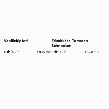
Vanillekipferl
Frischkäse-Tomaten-
Schnecken
5
(6.2K)
3 h 30 min
4
(323)
2 h 10 min