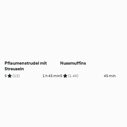
Pflaumenstrudel mit
Nussmuffins
Streuseln
5
(12)
1 h 45 min
5
(1.4K)
45 min