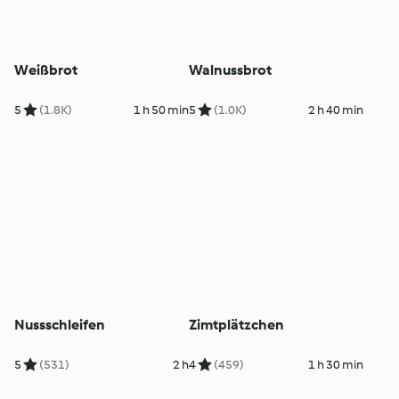
Weißbrot
Walnussbrot
5
(1.8K)
1 h 50 min
5
(1.0K)
2 h 40 min
Nussschleifen
Zimtplätzchen
5
(531)
2 h
4
(459)
1 h 30 min