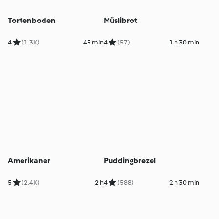
Tortenboden
Müslibrot
4
(1.3K)
45 min
4
(57)
1 h 30 min
Amerikaner
Puddingbrezel
5
(2.4K)
2 h
4
(588)
2 h 30 min