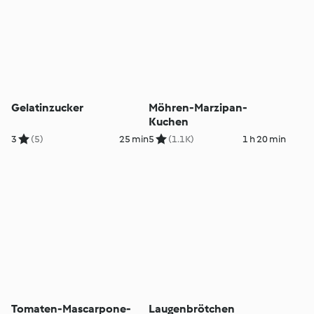
Gelatinzucker
Möhren-Marzipan-
Kuchen
3
(5)
25 min
5
(1.1K)
1 h 20 min
Tomaten-Mascarpone-
Laugenbrötchen