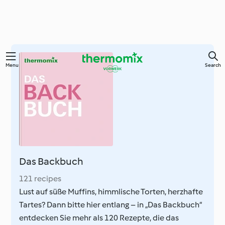
Skip
Menu
Search
to
main
content
Das Backbuch
121 recipes
Lust auf süße Muffins, himmlische Torten, herzhafte
Tartes? Dann bitte hier entlang – in „Das Backbuch“
entdecken Sie mehr als 120 Rezepte, die das