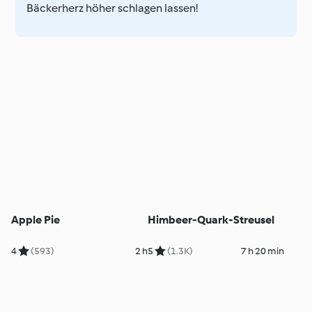
Bäckerherz höher schlagen lassen!
Apple Pie
Himbeer-Quark-Streusel
4
(593)
2 h
5
(1.3K)
7 h 20 min