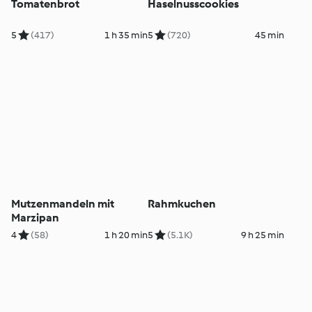
Tomatenbrot
Haselnusscookies
5
(417)
1 h 35 min
5
(720)
45 min
Mutzenmandeln mit
Rahmkuchen
Marzipan
4
(58)
1 h 20 min
5
(5.1K)
9 h 25 min