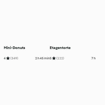
Mini-Donuts
Etagentorte
4
(349)
2 h 45 min
5
(122)
7 h