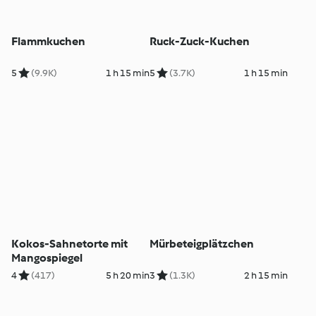
Flammkuchen
Ruck-Zuck-Kuchen
5
(9.9K)
1 h 15 min
5
(3.7K)
1 h 15 min
Kokos-Sahnetorte mit
Mürbeteigplätzchen
Mangospiegel
4
(417)
5 h 20 min
3
(1.3K)
2 h 15 min