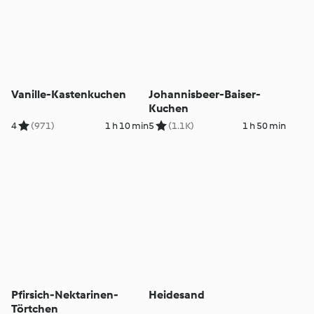
Vanille-Kastenkuchen
Johannisbeer-Baiser-
Kuchen
4
(971)
1 h 10 min
5
(1.1K)
1 h 50 min
Pfirsich-Nektarinen-
Heidesand
Törtchen