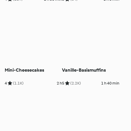
Mini-Cheesecakes
Vanille-Basismuffins
4
(1.1K)
2 h
5
(2.2K)
1 h 40 min