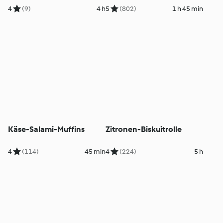
4
(9)
4 h
5
(802)
1 h 45 min
Käse-Salami-Muffins
Zitronen-Biskuitrolle
4
(114)
45 min
4
(224)
5 h