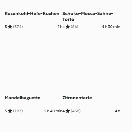
Rosenkohl-Hefe-Kuchen
Schoko-Mocca-Sahne-
Torte
5
(374)
2 h
4
(86)
4 h 30 min
Mandelbaguette
Zitronentarte
5
(183)
2 h 40 min
4
(458)
4 h