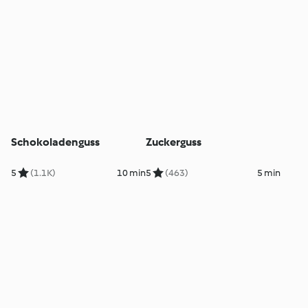
Schokoladenguss
Zuckerguss
5
(1.1K)
10 min
5
(463)
5 min