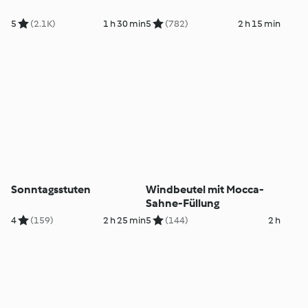
5
(2.1K)
1 h 30 min
5
(782)
2 h 15 min
Sonntagsstuten
Windbeutel mit Mocca-
Sahne-Füllung
4
(159)
2 h 25 min
5
(144)
2 h