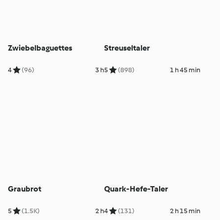
Zwiebelbaguettes
Streuseltaler
4
(96)
3 h
5
(898)
1 h 45 min
Graubrot
Quark-Hefe-Taler
5
(1.5K)
2 h
4
(131)
2 h 15 min