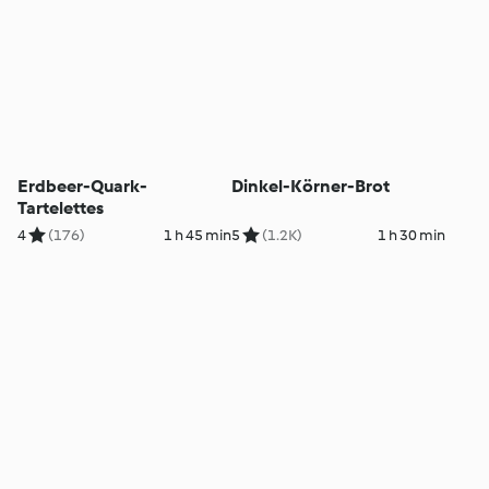
Erdbeer-Quark-
Dinkel-Körner-Brot
Tartelettes
4
(176)
1 h 45 min
5
(1.2K)
1 h 30 min