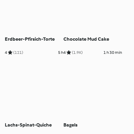
Erdbeer-Pfirsich-Torte
Chocolate Mud Cake
4
(121)
5 h
4
(1.9K)
1 h 30 min
Lachs-Spinat-Quiche
Bagels