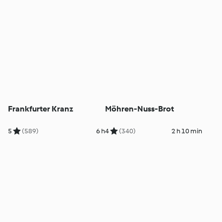
Frankfurter Kranz
Möhren-Nuss-Brot
5
(589)
6 h
4
(340)
2 h 10 min