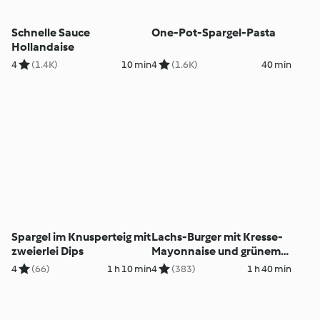
Schnelle Sauce
One-Pot-Spargel-Pasta
Hollandaise
4
(1.4K)
10 min
4
(1.6K)
40 min
Spargel im Knusperteig mit
Lachs-Burger mit Kresse-
zweierlei Dips
Mayonnaise und grünem
Spargel
4
(66)
1 h 10 min
4
(383)
1 h 40 min