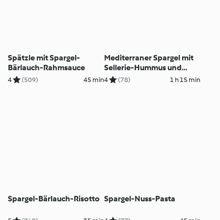
Spätzle mit Spargel-
Mediterraner Spargel mit
Bärlauch-Rahmsauce
Sellerie-Hummus und
Oliven-Petersilien-
4
(509)
45 min
4
(78)
1 h 15 min
Gremolata
Spargel-Bärlauch-Risotto
Spargel-Nuss-Pasta