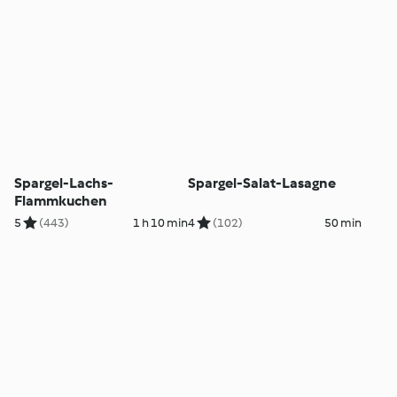
Spargel-Lachs-
Spargel-Salat-Lasagne
Flammkuchen
5
(443)
1 h 10 min
4
(102)
50 min