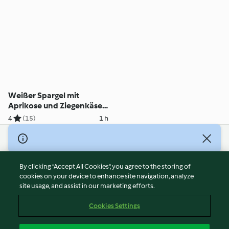
Weißer Spargel mit
Aprikose und Ziegenkäse
im Säckchen
4
(15)
1 h
© Copyright 2026
Terms of Service
By clicking “Accept All Cookies”, you agree to the storing of
Privacy Policy
cookies on your device to enhance site navigation, analyze
site usage, and assist in our marketing efforts.
Disclaimer
Imprint
Cookies Settings
Cookies