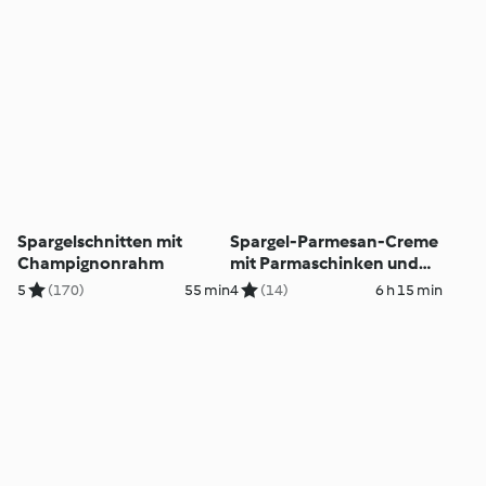
Spargelschnitten mit
Spargel-Parmesan-Creme
Champignonrahm
mit Parmaschinken und
grünen Spargelstreifen
5
(170)
55 min
4
(14)
6 h 15 min