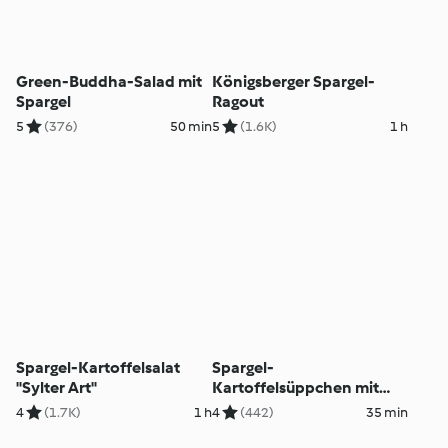
Green-Buddha-Salad mit
Königsberger Spargel-
Spargel
Ragout
5
(376)
50 min
5
(1.6K)
1 h
Spargel-Kartoffelsalat
Spargel-
"Sylter Art"
Kartoffelsüppchen mit
Zitronengras
4
(1.7K)
1 h
4
(442)
35 min