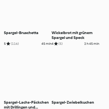
Spargel-Bruschetta
Wickelbrot mit grünem
Spargel und Speck
5
(116)
45 min
4
(5)
2 h 45 min
Spargel-Lachs-Päckchen
Spargel-Zwiebelkuchen
mit Drillingen und