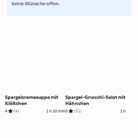
keine Wünsche offen.
Spargelcremesuppe mit
Spargel-Gnocchi-Salat mit
Klößchen
Hähnchen
4
(4)
1 h 20 min
5
(31)
1 h