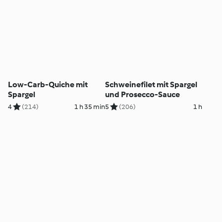
Low-Carb-Quiche mit
Schweinefilet mit Spargel
Spargel
und Prosecco-Sauce
4
(214)
1 h 35 min
5
(206)
1 h