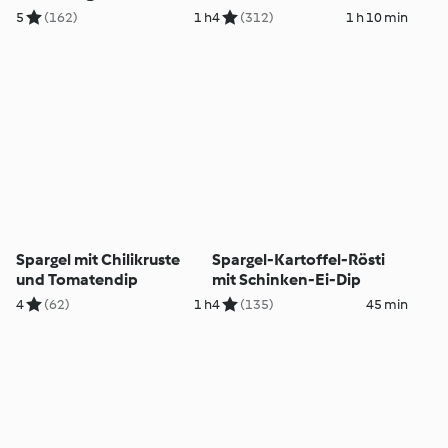
Kerbelsauce
5
(162)
1 h
4
(312)
1 h 10 min
Spargel mit Chilikruste
Spargel-Kartoffel-Rösti
und Tomatendip
mit Schinken-Ei-Dip
4
(62)
1 h
4
(135)
45 min