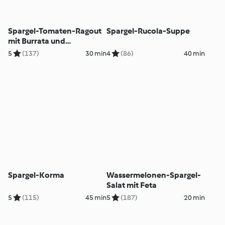
Spargel-Tomaten-Ragout
Spargel-Rucola-Suppe
mit Burrata und
Kräutergremolata
5
(137)
30 min
4
(86)
40 min
Spargel-Korma
Wassermelonen-Spargel-
Salat mit Feta
5
(115)
45 min
5
(187)
20 min