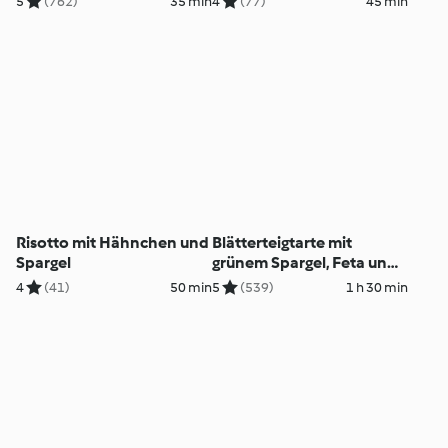
5
(762)
35 min
4
(77)
45 min
Risotto mit Hähnchen und
Blätterteigtarte mit
Spargel
grünem Spargel, Feta und
Radieschen-Öl
4
(41)
50 min
5
(539)
1 h 30 min