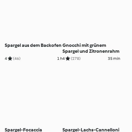
Spargel aus dem Backofen
Gnocchi mit grünem
Spargel und Zitronenrahm
4
(46)
1 h
4
(278)
35 min
Spargel-Focaccia
Spargel-Lachs-Cannelloni