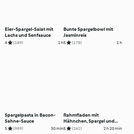
Eier-Spargel-Salat mit
Bunte Spargelbowl mit
Lachs und Senfsauce
Jasminreis
4
(189)
1 h
5
(178)
1 h
Spargelpasta in Bacon-
Rahmfladen mit
Sahne-Sauce
Hähnchen, Spargel und
Hollandaise
5
(989)
30 min
5
(262)
2 h 20 min