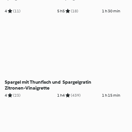
4
(11)
5 h
5
(18)
1 h 30 min
Spargel mit Thunfisch und
Spargelgratin
Zitronen-Vinaigrette
4
(23)
1 h
4
(439)
1 h 15 min