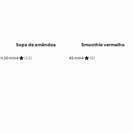
Sopa de amêndoa
Smoothie vermelho
 h 20 min
4
(13)
45 min
4
(8)