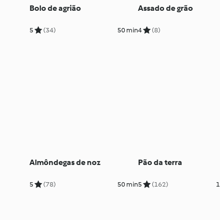
Bolo de agrião
Assado de grão
5
(34)
50 min
4
(8)
Almôndegas de noz
Pão da terra
5
(78)
50 min
5
(162)
1