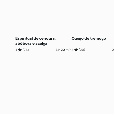
Espiritual de cenoura,
Queijo de tremoço
abóbora e acelga
4
(75)
1 h 20 min
4
(20)
2