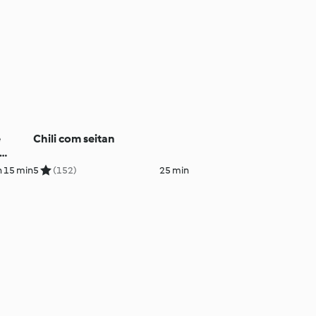
e
Chili com seitan
ês
h 15 min
5
(152)
25 min