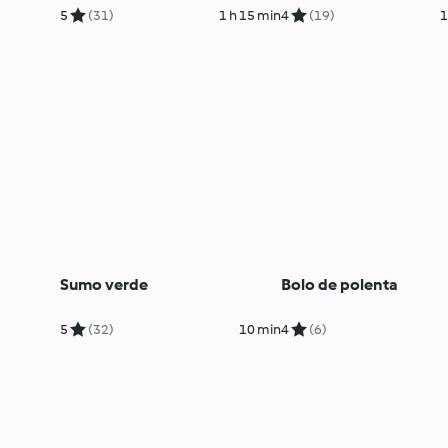
5
(31)
1 h 15 min
4
(19)
1
Sumo verde
Bolo de polenta
5
(32)
10 min
4
(6)