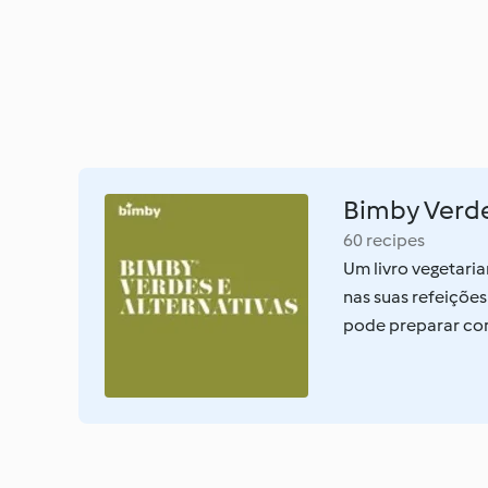
Bimby Verde
60 recipes
Um livro vegetari
nas suas refeições
pode preparar com