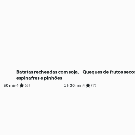
Batatas recheadas com soja,
Queques de frutos seco
espinafres e pinhões
30 min
4
(6)
1 h 20 min
4
(7)