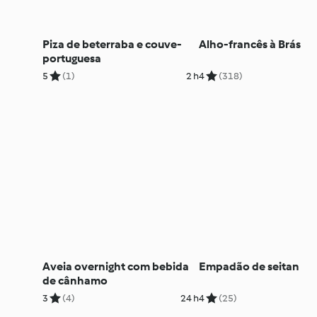
Piza de beterraba e couve-
Alho-francês à Brás
portuguesa
5
(1)
2 h
4
(318)
Aveia overnight com bebida
Empadão de seitan
de cânhamo
3
(4)
24 h
4
(25)