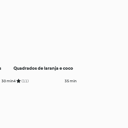
s
Quadrados de laranja e coco
30 min
4
(11)
35 min