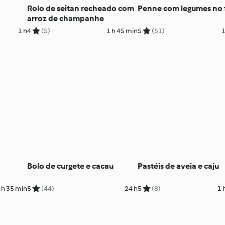
Rolo de seitan recheado com
Penne com legumes no 
arroz de champanhe
1 h
4
(5)
1 h 45 min
5
(51)
1
Bolo de curgete e cacau
Pastéis de aveia e caju
 h 35 min
5
(44)
24 h
5
(8)
1 