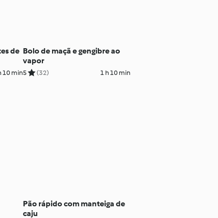
tes de
Bolo de maçã e gengibre ao
vapor
h 10 min
5
(32)
1 h 10 min
Pão rápido com manteiga de
caju