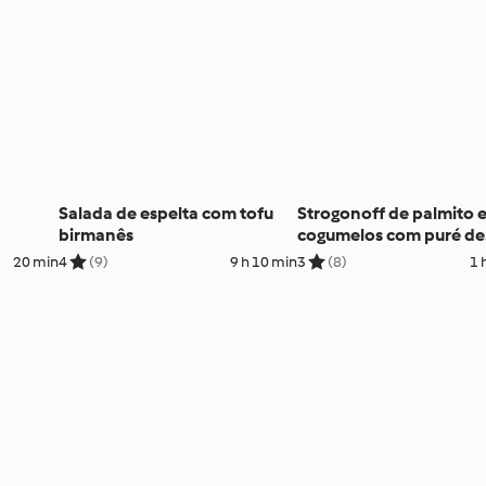
Salada de espelta com tofu
Strogonoff de palmito 
birmanês
cogumelos com puré de
pastinaca e alho-franc
20 min
4
(9)
9 h 10 min
3
(8)
1 