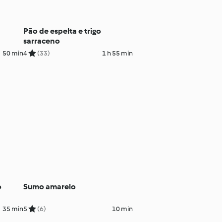
Pão de espelta e trigo
sarraceno
50 min
4
(33)
1 h 55 min
o
Sumo amarelo
35 min
5
(6)
10 min