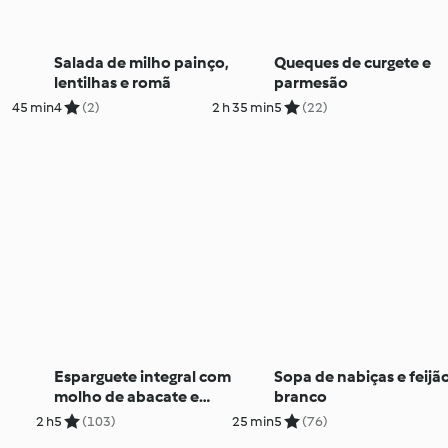
Salada de milho painço,
Queques de curgete e
lentilhas e romã
parmesão
45 min
4
(2)
2 h 35 min
5
(22)
Esparguete integral com
Sopa de nabiças e feijã
molho de abacate e
branco
'parmesão' vegan
2 h
5
(103)
25 min
5
(76)