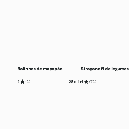
Bolinhas de maçapão
Strogonoff de legumes
4
(1)
25 min
4
(71)