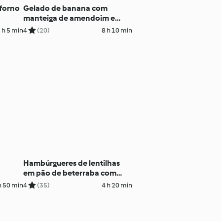
forno
Gelado de banana com
manteiga de amendoim e
chocolate
 h 5 min
4
(20)
8 h 10 min
Hambúrgueres de lentilhas
em pão de beterraba com
maionese vegan
h 50 min
4
(35)
4 h 20 min