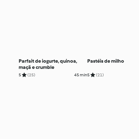
Parfait de iogurte, quinoa,
Pastéis de milho
maçã e crumble
5
(25)
45 min
5
(21)