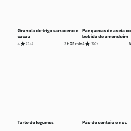
Granola de trigo sarraceno e
Panquecas de aveia c
cacau
bebida de amendoim
4
(24)
2 h 35 min
4
(50)
8
Tarte de legumes
Pão de centeio e noz