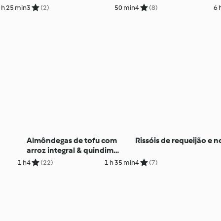
 h 25 min
3
(2)
50 min
4
(8)
6 
Almôndegas de tofu com
Rissóis de requeijão e n
arroz integral & quindim
vegan
1 h
4
(22)
1 h 35 min
4
(7)