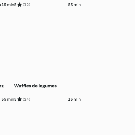
h 15 min
5
(12)
55 min
oz
Waffles de legumes
35 min
5
(24)
15 min