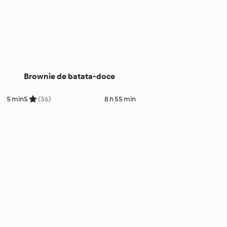
Brownie de batata-doce
5 min
5
(36)
8 h 55 min