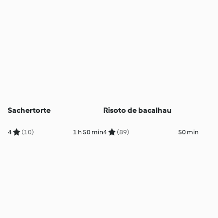
Sachertorte
Risoto de bacalhau
4
(10)
1 h 50 min
4
(89)
50 min