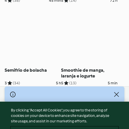
4
(38)
45 min
5
(14)
72 h
Semifrio de bolacha
Smoothie de manga,
laranja e iogurte
3
(34)
5 h
5
(13)
5 min
© Copyright 2026
Terms of Service
By clicking “Accept All Cookies”, you agree to the storing of
Privacy Policy
cookies on your device to enhance site navigation, analyze
site usage, and assist in our marketing efforts.
Disclaimer