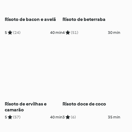
Risoto de bacon e avelã
Risoto de beterraba
5
(24)
40 min
4
(51)
30 min
Risoto de ervilhas e
Risoto doce de coco
camarão
5
(57)
40 min
3
(6)
35 min