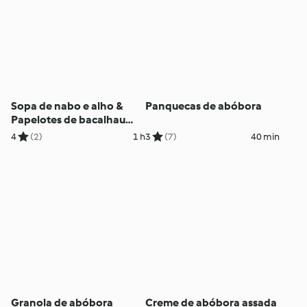
Sopa de nabo e alho &
Panquecas de abóbora
Papelotes de bacalhau
com batata, azeitonas e
4
(2)
1 h
3
(7)
40 min
alcaparras
Granola de abóbora
Creme de abóbora assada