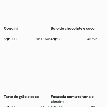
Coquini
Bolo de chocolate e coco
5
(11)
8 h 15 min
4
(25)
40 min
Tarte de grão e coco
Focaccia com azeitona e
alecrim