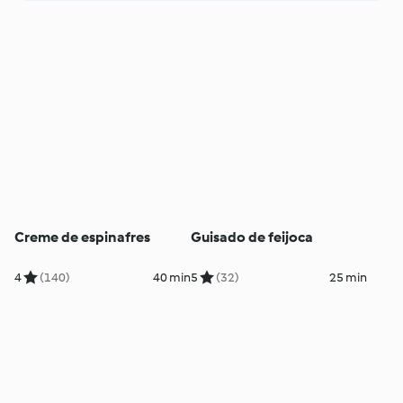
Creme de espinafres
Guisado de feijoca
4
(140)
40 min
5
(32)
25 min