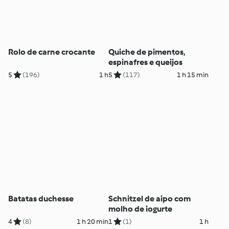
Rolo de carne crocante
Quiche de pimentos,
espinafres e queijos
5
(196)
1 h
5
(117)
1 h 15 min
Batatas duchesse
Schnitzel de aipo com
molho de iogurte
4
(8)
1 h 20 min
1
(1)
1 h