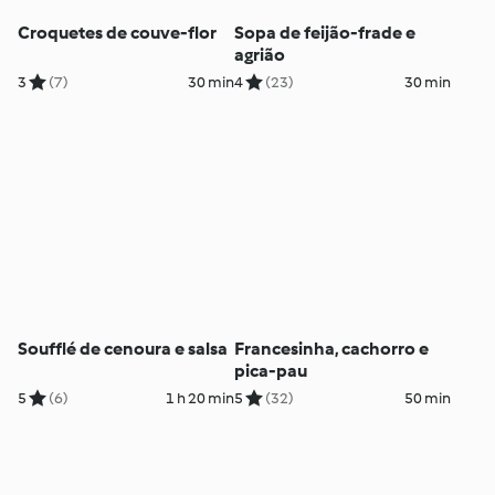
Croquetes de couve-flor
Sopa de feijão-frade e
agrião
3
(7)
30 min
4
(23)
30 min
Soufflé de cenoura e salsa
Francesinha, cachorro e
pica-pau
5
(6)
1 h 20 min
5
(32)
50 min