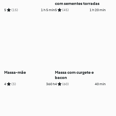
com sementes torradas
5
(15)
1 h 5 min
5
(45)
1 h 20 min
Massa-mãe
Massa com curgete e
bacon
4
(3)
360 h
4
(60)
40 min