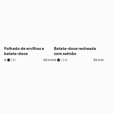
Folhado de ervilhas e
Batata-doce recheada
batata-doce
com salmão
4
(3)
50 min
4
(14)
35 min