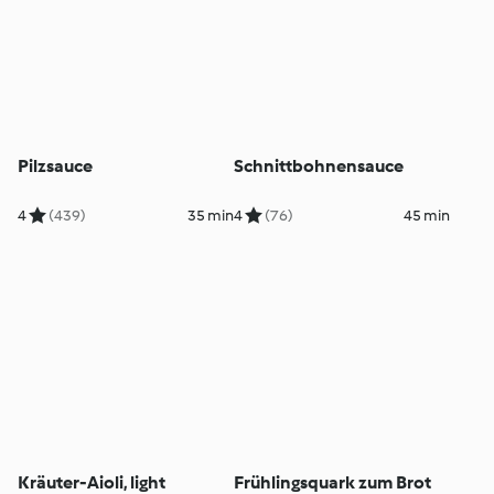
Pilzsauce
Schnittbohnensauce
4
(439)
35 min
4
(76)
45 min
Kräuter-Aioli, light
Frühlingsquark zum Brot