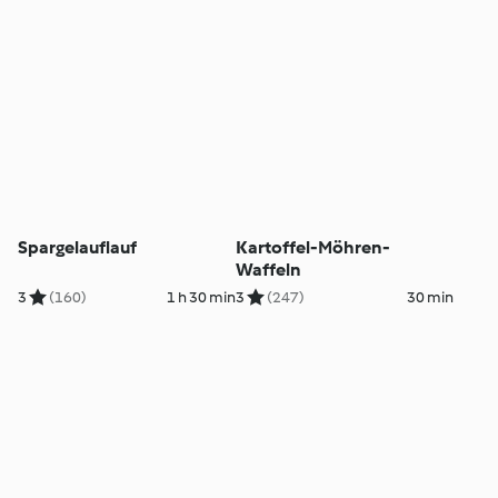
Spargelauflauf
Kartoffel-Möhren-
Waffeln
3
(160)
1 h 30 min
3
(247)
30 min