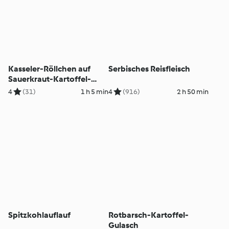
Kasseler-Röllchen auf
Serbisches Reisfleisch
Sauerkraut-Kartoffel-
Beilage
4
(31)
1 h 5 min
4
(916)
2 h 50 min
Spitzkohlauflauf
Rotbarsch-Kartoffel-
Gulasch