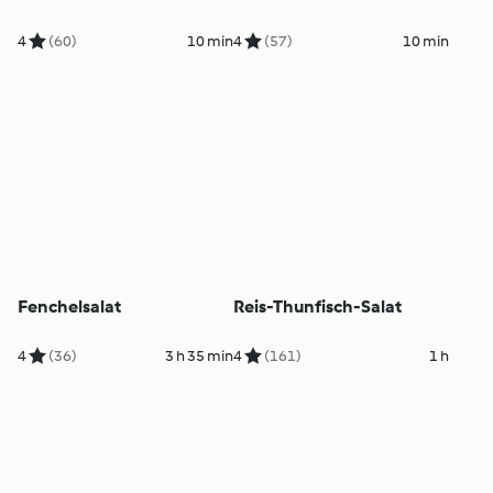
4
(60)
10 min
4
(57)
10 min
Fenchelsalat
Reis-Thunfisch-Salat
4
(36)
3 h 35 min
4
(161)
1 h