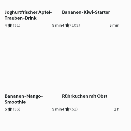
Joghurtfrischer Apfel-
Bananen-Kiwi-Starter
Trauben-Drink
4
(31)
5 min
4
(102)
5 min
Bananen-Mango-
Rührkuchen mit Obst
Smoothie
5
(53)
5 min
4
(61)
1 h