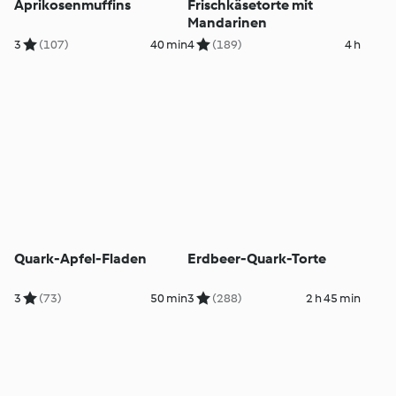
Aprikosenmuffins
Frischkäsetorte mit
Mandarinen
3
(107)
40 min
4
(189)
4 h
Quark-Apfel-Fladen
Erdbeer-Quark-Torte
3
(73)
50 min
3
(288)
2 h 45 min