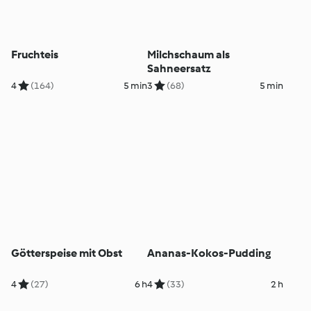
Fruchteis
Milchschaum als
Sahneersatz
4
(164)
5 min
3
(68)
5 min
Götterspeise mit Obst
Ananas-Kokos-Pudding
4
(27)
6 h
4
(33)
2 h