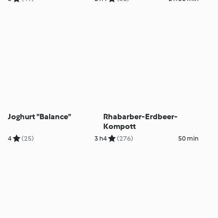
Joghurt "Balance"
Rhabarber-Erdbeer-
Kompott
4
(25)
3 h
4
(276)
50 min