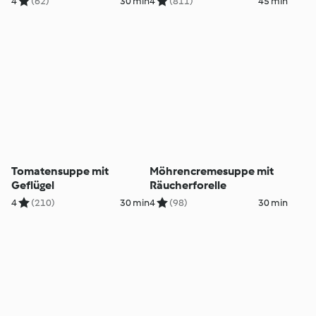
4
(62)
30 min
4
(811)
45 min
Tomatensuppe mit
Möhrencremesuppe mit
Geflügel
Räucherforelle
4
(210)
30 min
4
(98)
30 min