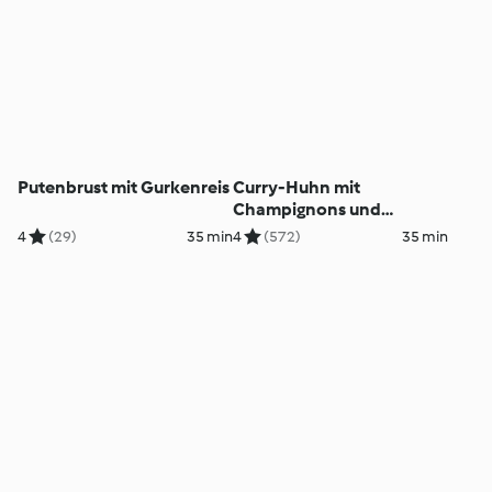
Putenbrust mit Gurkenreis
Curry-Huhn mit
Champignons und
Basmatireis
4
(29)
35 min
4
(572)
35 min