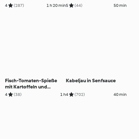
4
(287)
1 h 20 min
5
(44)
50 min
Fisch-Tomaten-Spieße
Kabeljau in Senfsauce
mit Kartoffeln und
Paprikasauce
4
(38)
1 h
4
(702)
40 min