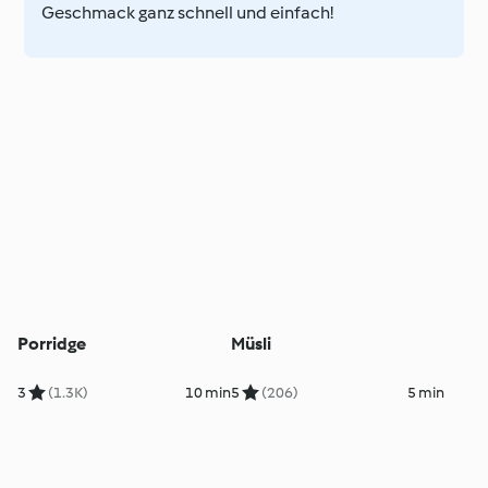
Geschmack ganz schnell und einfach!
Porridge
Müsli
3
(1.3K)
10 min
5
(206)
5 min