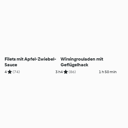
Filets mit Apfel-Zwiebel-
Wirsingrouladen mit
Sauce
Geflügelhack
4
(74)
3 h
4
(86)
1 h 50 min