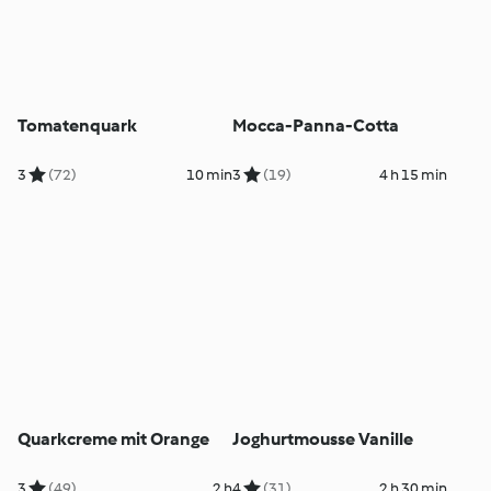
Tomatenquark
Mocca-Panna-Cotta
3
(72)
10 min
3
(19)
4 h 15 min
Quarkcreme mit Orange
Joghurtmousse Vanille
3
(49)
2 h
4
(31)
2 h 30 min