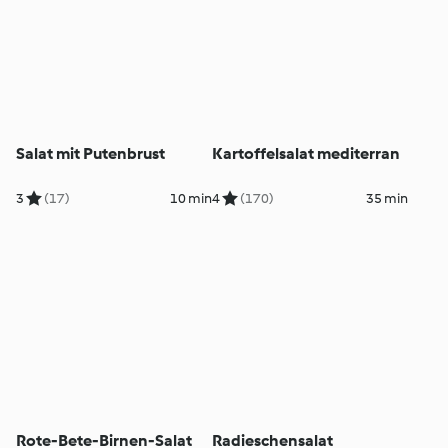
Salat mit Putenbrust
Kartoffelsalat mediterran
3
(17)
10 min
4
(170)
35 min
Rote-Bete-Birnen-Salat
Radieschensalat