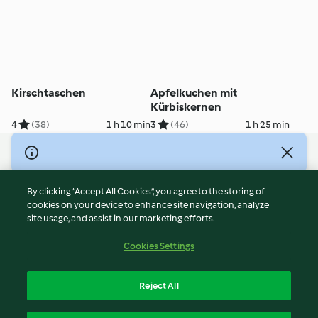
Kirschtaschen
Apfelkuchen mit
Kürbiskernen
4
(38)
1 h 10 min
3
(46)
1 h 25 min
© Copyright 2026
Terms of Service
By clicking “Accept All Cookies”, you agree to the storing of
Privacy Policy
cookies on your device to enhance site navigation, analyze
site usage, and assist in our marketing efforts.
Disclaimer
Imprint
Cookies Settings
Cookies
Report Content
Reject All
Withdraw Contract