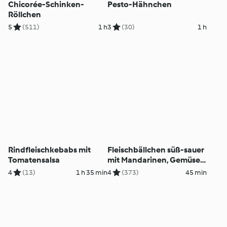
Chicorée-Schinken-
Pesto-Hähnchen
Röllchen
5
(511)
1 h
3
(30)
1 h
Rindfleischkebabs mit
Fleischbällchen süß-sauer
Tomatensalsa
mit Mandarinen, Gemüse
und Reis
4
(13)
1 h 35 min
4
(373)
45 min