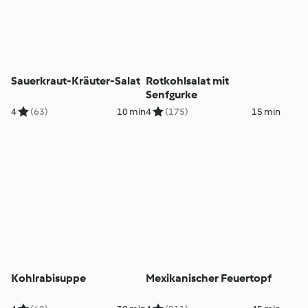
Sauerkraut-Kräuter-Salat
Rotkohlsalat mit
Senfgurke
4
(63)
10 min
4
(175)
15 min
Kohlrabisuppe
Mexikanischer Feuertopf