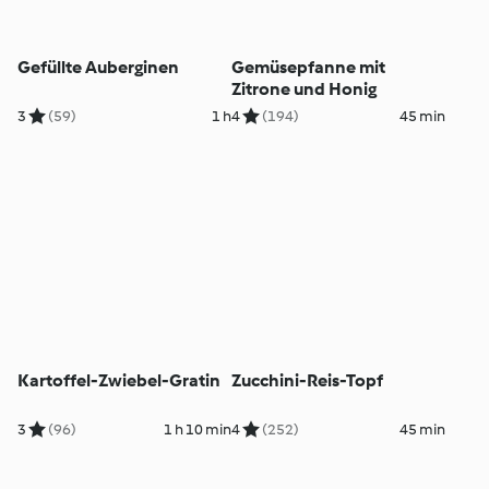
Gefüllte Auberginen
Gemüsepfanne mit
Zitrone und Honig
3
(59)
1 h
4
(194)
45 min
Kartoffel-Zwiebel-Gratin
Zucchini-Reis-Topf
3
(96)
1 h 10 min
4
(252)
45 min