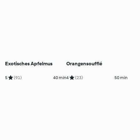
Exotisches Apfelmus
Orangensoufflé
5
(91)
40 min
4
(23)
50 min