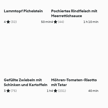
Lammtopf Pichelstein
Pochiertes Rindfleisch mit
Meerrettichsauce
4
(32)
50 min
4
(44)
1 h 10 min
Gefüllte Zwiebeln mit
Möhren-Tomaten-Risotto
Schinken und Kartoffeln
mit Tatar
3
(75)
1 h
4
(231)
40 min