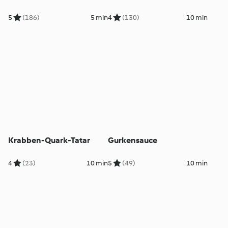
5
(186)
5 min
4
(130)
10 min
Krabben-Quark-Tatar
Gurkensauce
4
(23)
10 min
5
(49)
10 min