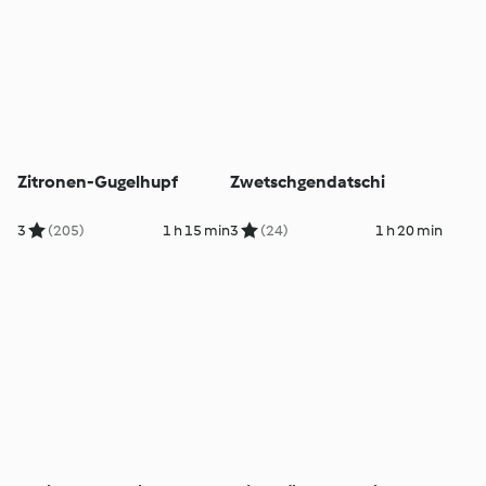
Zitronen-Gugelhupf
Zwetschgendatschi
3
(205)
1 h 15 min
3
(24)
1 h 20 min