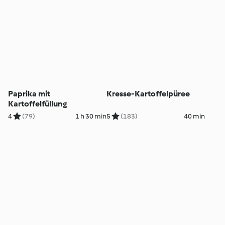
Paprika mit
Kresse-Kartoffelpüree
Kartoffelfüllung
4
(79)
1 h 30 min
5
(183)
40 min