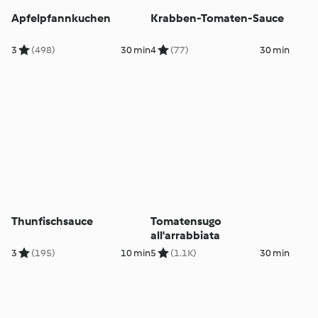
Apfelpfannkuchen
Krabben-Tomaten-Sauce
3
(498)
30 min
4
(77)
30 min
Thunfischsauce
Tomatensugo
all'arrabbiata
3
(195)
10 min
5
(1.1K)
30 min