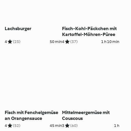
Lachsburger
Fisch-Kohl-Päckchen mit
Kartoffel-Möhren-Püree
4
(23)
50 min
4
(37)
1 h 10 min
Fisch mit Fenchelgemüse
Mittelmeergemüse mit
an Orangensauce
Couscous
4
(52)
45 min
3
(60)
1 h