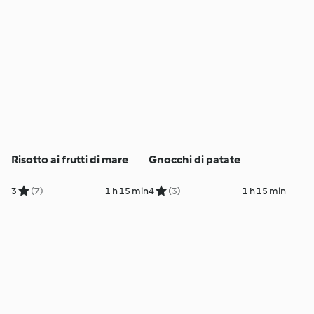
Risotto ai frutti di mare
Gnocchi di patate
3
(7)
1 h 15 min
4
(3)
1 h 15 min