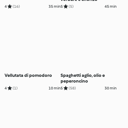
4
(16)
35 min
5
(5)
45 min
Vellutata di pomodoro
Spaghetti aglio, olio e
peperoncino
4
(1)
10 min
5
(58)
30 min