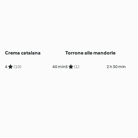
Crema catalana
Torrone alle mandorle
4
(10)
40 min
5
(1)
2 h 30 min