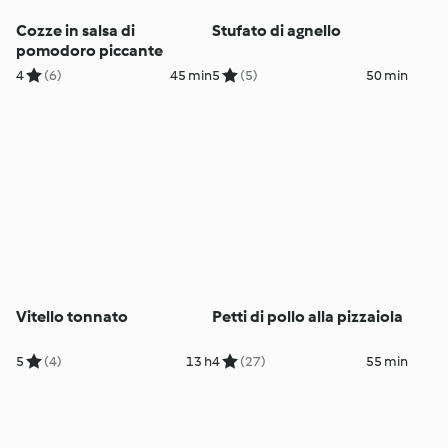
Cozze in salsa di
Stufato di agnello
pomodoro piccante
4
(6)
45 min
5
(5)
50 min
Vitello tonnato
Petti di pollo alla pizzaiola
5
(4)
13 h
4
(27)
55 min