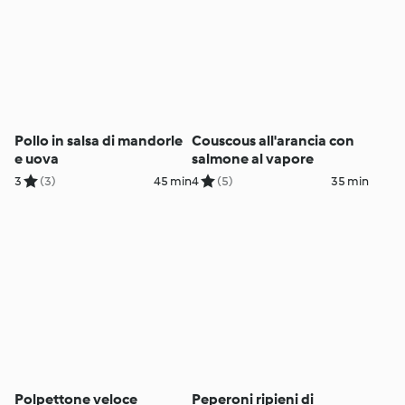
Pollo in salsa di mandorle
Couscous all'arancia con
e uova
salmone al vapore
3
(3)
45 min
4
(5)
35 min
Polpettone veloce
Peperoni ripieni di