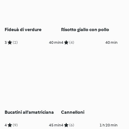
Fideuà di verdure
Risotto giallo con pollo
3
(2)
40 min
4
(4)
40 min
Bucatini all'amatriciana
Cannelloni
4
(9)
45 min
4
(6)
1 h 20 min