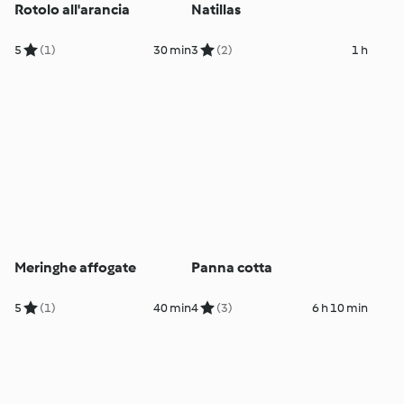
Rotolo all'arancia
Natillas
5
(1)
30 min
3
(2)
1 h
Meringhe affogate
Panna cotta
5
(1)
40 min
4
(3)
6 h 10 min