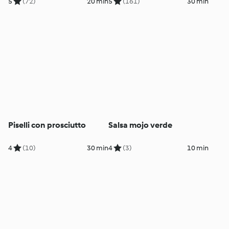
5
(72)
20 min
5
(161)
30 min
Piselli con prosciutto
Salsa mojo verde
4
(10)
30 min
4
(3)
10 min