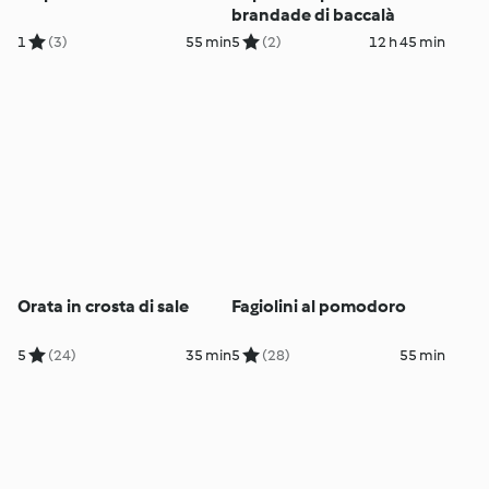
brandade di baccalà
1
(3)
55 min
5
(2)
12 h 45 min
Orata in crosta di sale
Fagiolini al pomodoro
5
(24)
35 min
5
(28)
55 min