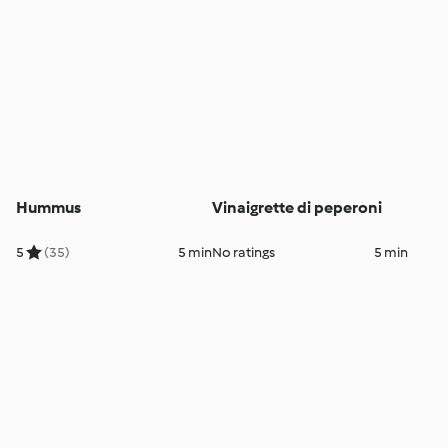
Hummus
Vinaigrette di peperoni
5
(35)
5 min
No ratings
5 min