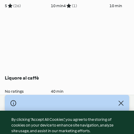
5
(26)
10 min
4
(1)
10 min
Liquore al caffè
No ratings
40 min
© Copyright 2026
Terms of Service
By clicking “Accept All Cookies”, you agree to the storing of
Privacy Policy
cookies on your device to enhance site navigation, analyze
site usage, and assist in our marketing efforts.
Disclaimer