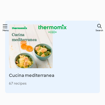
Skip
Menu
Search
to
main
content
Cucina mediterranea
67 recipes