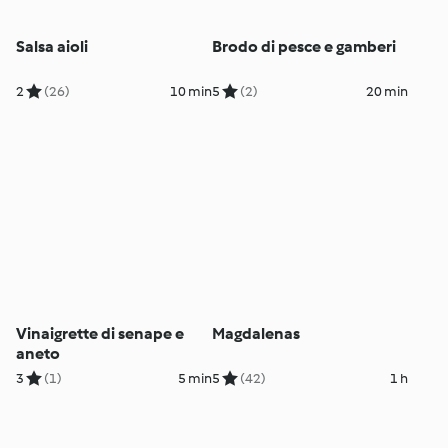
Salsa aioli
Brodo di pesce e gamberi
2
(26)
10 min
5
(2)
20 min
Vinaigrette di senape e
Magdalenas
aneto
3
(1)
5 min
5
(42)
1 h