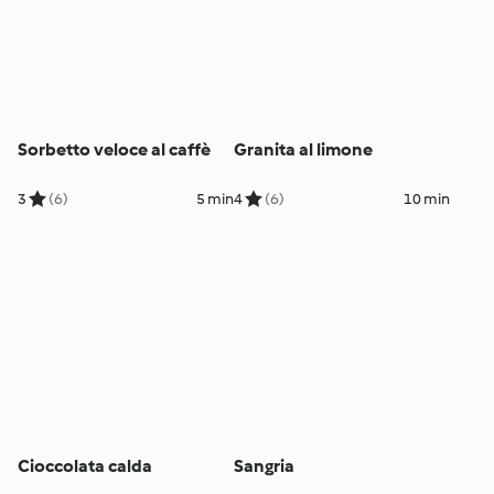
Sorbetto veloce al caffè
Granita al limone
3
(6)
5 min
4
(6)
10 min
Cioccolata calda
Sangria