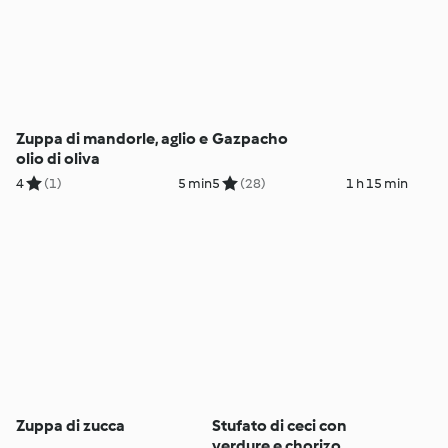
Zuppa di mandorle, aglio e
Gazpacho
olio di oliva
4
(1)
5 min
5
(28)
1 h 15 min
Zuppa di zucca
Stufato di ceci con
verdure e chorizo