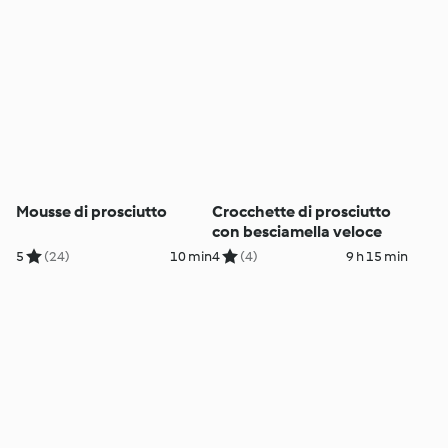
Mousse di prosciutto
Crocchette di prosciutto
con besciamella veloce
5
(24)
10 min
4
(4)
9 h 15 min