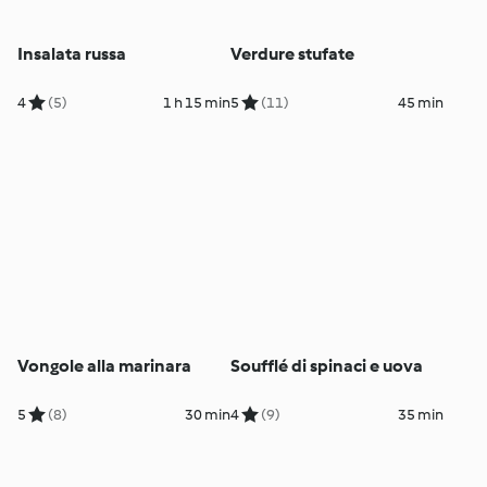
Insalata russa
Verdure stufate
4
(5)
1 h 15 min
5
(11)
45 min
Vongole alla marinara
Soufflé di spinaci e uova
5
(8)
30 min
4
(9)
35 min