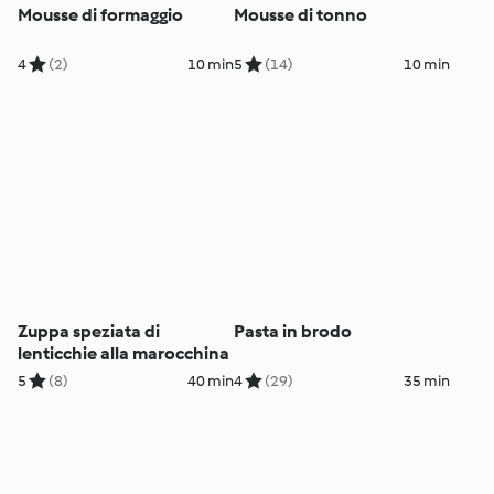
Mousse di formaggio
Mousse di tonno
4
(2)
10 min
5
(14)
10 min
Zuppa speziata di
Pasta in brodo
lenticchie alla marocchina
5
(8)
40 min
4
(29)
35 min