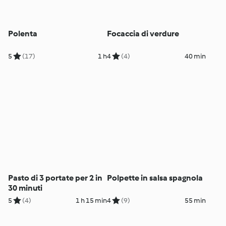
Polenta
Focaccia di verdure
5
(17)
1 h
4
(4)
40 min
Pasto di 3 portate per 2 in
Polpette in salsa spagnola
30 minuti
5
(4)
1 h 15 min
4
(9)
55 min