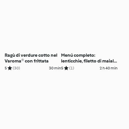
Ragù di verdure cotto nel
Menú completo:
Varoma® con frittata
lenticchie, filetto di maiale
e verdure
5
(30)
30 min
5
(1)
2 h 40 min