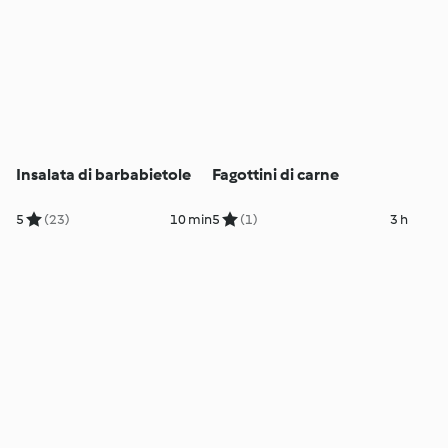
Insalata di barbabietole
Fagottini di carne
5
(23)
10 min
5
(1)
3 h