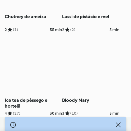
Chutney de ameixa
Lassi de pistácio e mel
2
(1)
55 min
2
(2)
5 min
Ice tea de pêssego e
Bloody Mary
hortelã
4
(27)
30 min
3
(10)
5 min
© Copyright 2026