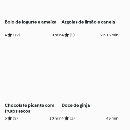
Bolo de iogurte e ameixa
Argolas de limão e canela
4
(12)
50 min
4
(5)
2 h 15 min
Chocolate picante com
Doce de ginja
frutos secos
5
(2)
10 min
4
(1)
45 min