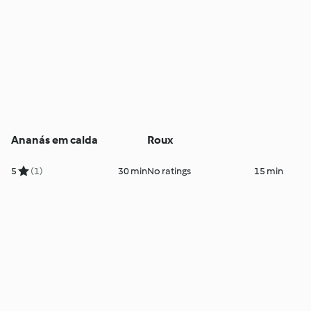
Ananás em calda
Roux
5
(1)
30 min
No ratings
15 min