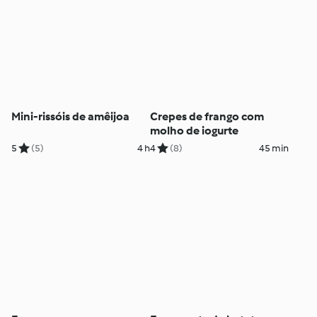
Mini-rissóis de amêijoa
Crepes de frango com
molho de iogurte
5
(5)
4 h
4
(8)
45 min