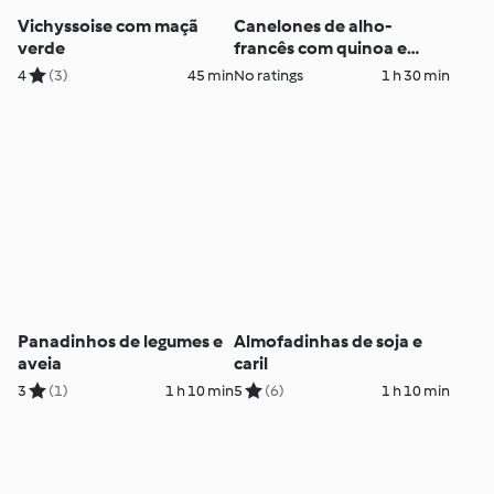
Vichyssoise com maçã
Canelones de alho-
verde
francês com quinoa e
camarão
4
(3)
45 min
No ratings
1 h 30 min
Panadinhos de legumes e
Almofadinhas de soja e
aveia
caril
3
(1)
1 h 10 min
5
(6)
1 h 10 min