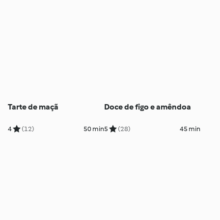
Tarte de maçã
Doce de figo e amêndoa
4
(12)
50 min
5
(28)
45 min