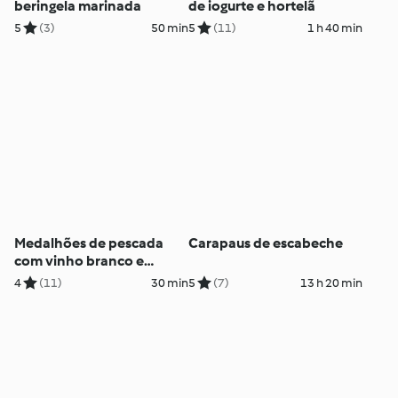
beringela marinada
de iogurte e hortelã
5
(3)
50 min
5
(11)
1 h 40 min
Medalhões de pescada
Carapaus de escabeche
com vinho branco e
berbigão
4
(11)
30 min
5
(7)
13 h 20 min