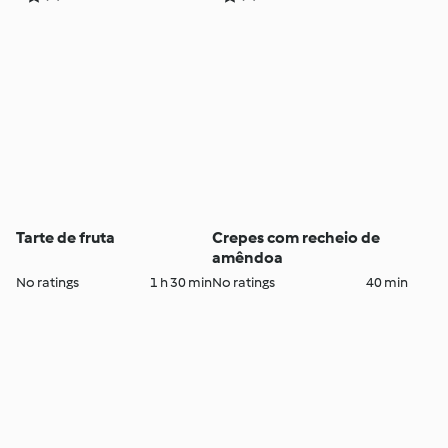
Tarte de fruta
Crepes com recheio de
amêndoa
No ratings
1 h 30 min
No ratings
40 min