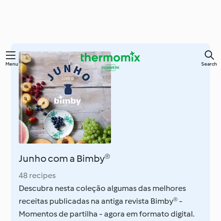
Skip
Menu
Search
to
main
content
Junho com a Bimby®
48 recipes
Descubra nesta coleção algumas das melhores
receitas publicadas na antiga revista Bimby® -
Momentos de partilha - agora em formato digital.