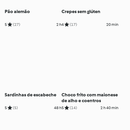
Pão alemão
Crepes sem glúten
5
(27)
2 h
4
(17)
20 min
Sardinhas de escabeche
Choco frito com maionese
de alho e coentros
5
(5)
48 h
5
(14)
2 h 40 min