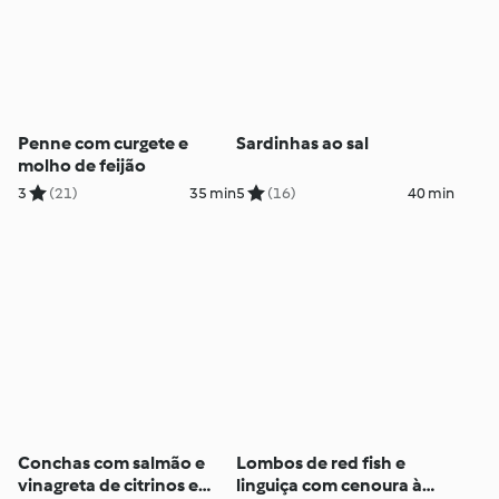
Penne com curgete e
Sardinhas ao sal
molho de feijão
3
(21)
35 min
5
(16)
40 min
Conchas com salmão e
Lombos de red fish e
vinagreta de citrinos e
linguiça com cenoura à