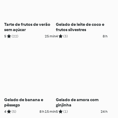
Tarte de frutos de verão
Gelado de leite de coco e
sem açúcar
frutos silvestres
5
(22)
25 min
4
(3)
8 h
Gelado de banana e
Gelado de amora com
pêssego
ginjinha
4
(5)
8 h 15 min
5
(1)
24 h