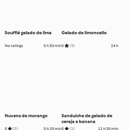
Soufflé gelado de lima
Gelado de limoncello
No ratings
5 h 30 min
5
(3)
24 h
Nuvens de morango
Sanduíche de gelado de
cereja e banana
5
(2)
5 h 20 min
5
(1)
11 h 30 min