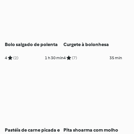
Bolo salgado de polenta
Curgete à bolonhesa
4
(2)
1 h 30 min
4
(7)
35 min
Pastéis de carne picada e
Pita shoarma com molho