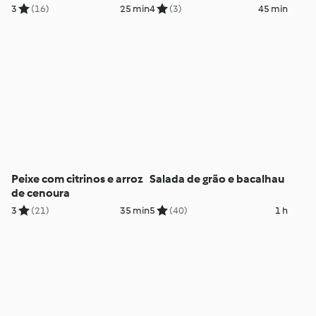
funcho
algarvia
3
(16)
25 min
4
(3)
45 min
Peixe com citrinos e arroz
Salada de grão e bacalhau
de cenoura
3
(21)
35 min
5
(40)
1 h