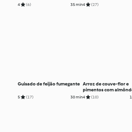
4
(6)
35 min
4
(27)
Guisado de feijão fumegante
Arroz de couve-flor e
pimentos com almônd
5
(17)
30 min
4
(10)
1