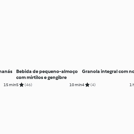
ananás
Bebida de pequeno-almoço
Granola integral com n
com mirtilos e gengibre
15 min
5
(46)
10 min
4
(4)
1 