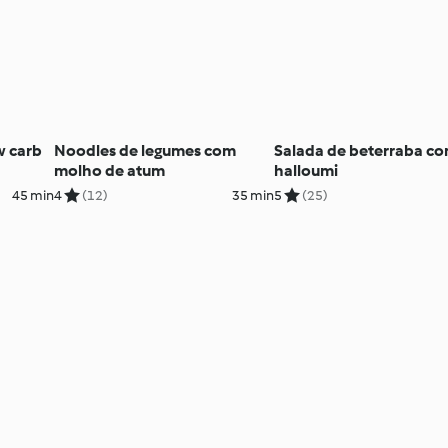
w carb
Noodles de legumes com
Salada de beterraba c
molho de atum
halloumi
45 min
4
(12)
35 min
5
(25)