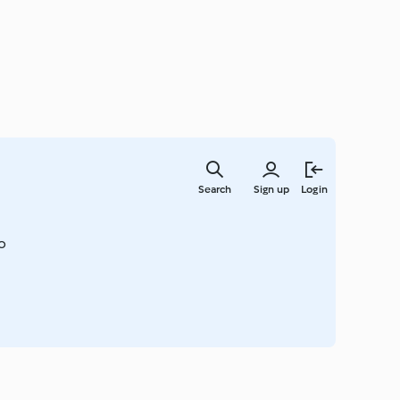
Skip
to
Search
Sign up
Login
main
content
ão