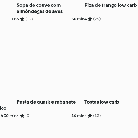
Sopa de couve com
Piza de frango low carb
almôndegas de aves
1 h
5
(12)
50 min
4
(29)
Pasta de quark e rabanete
Tostas low carb
ico
 h 30 min
4
(3)
10 min
4
(13)