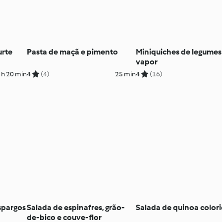
urte
Pasta de maçã e pimento
Miniquiches de legumes
vapor
 h 20 min
4
(4)
25 min
4
(16)
spargos
Salada de espinafres, grão-
Salada de quinoa color
de-bico e couve-flor