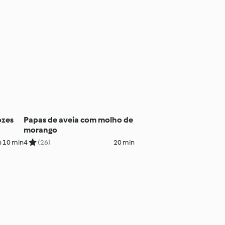
ozes
Papas de aveia com molho de
morango
h 10 min
4
(26)
20 min