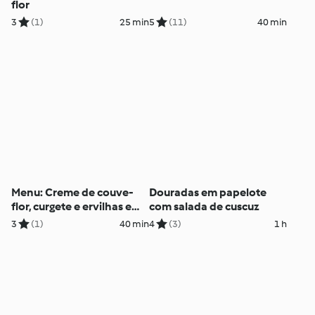
flor
3
(1)
25 min
5
(11)
40 min
Menu: Creme de couve-
Douradas em papelote
flor, curgete e ervilhas e
com salada de cuscuz
truta em presunto
3
(1)
40 min
4
(3)
1 h