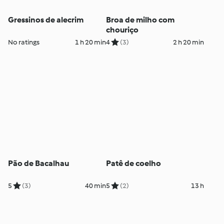
Gressinos de alecrim
Broa de milho com
chouriço
No ratings
1 h 20 min
4
(3)
2 h 20 min
Pão de Bacalhau
Patê de coelho
5
(3)
40 min
5
(2)
13 h