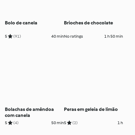
Bolo de canela
Brioches de chocolate
5
(91)
40 min
No ratings
1 h 50 min
Bolachas de amêndoa
Peras em geleia de limão
com canela
5
(4)
50 min
5
(2)
1 h