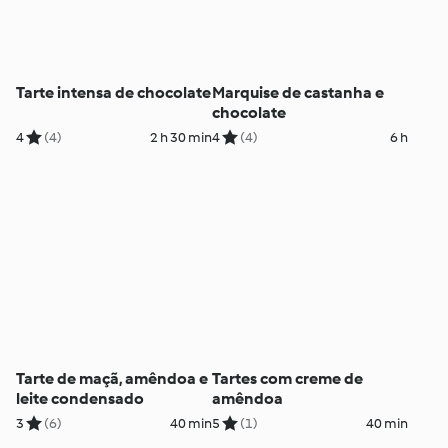
Tarte intensa de chocolate
Marquise de castanha e
chocolate
4
(4)
2 h 30 min
4
(4)
6 h
Tarte de maçã, amêndoa e
Tartes com creme de
leite condensado
amêndoa
3
(6)
40 min
5
(1)
40 min