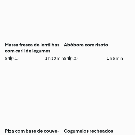
Massa fresca de lentilhas
Abóbora com risoto
com caril de legumes
5
(1)
1 h 30 min
5
(2)
1 h 5 min
Piza com base de couve-
Cogumelos recheados