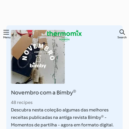
Skip
Menu
Search
to
main
content
Novembro com a Bimby®
48 recipes
Descubra nesta coleção algumas das melhores
receitas publicadas na antiga revista Bimby® -
Momentos de partilha - agora em formato digital.