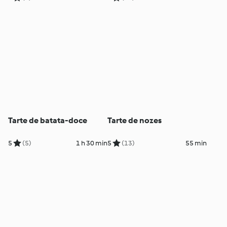
Tarte de batata-doce
Tarte de nozes
5
(5)
1 h 30 min
5
(13)
55 min