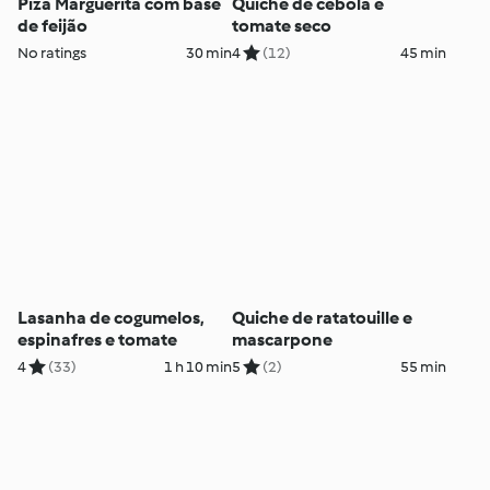
Piza Marguerita com base
Quiche de cebola e
de feijão
tomate seco
No ratings
30 min
4
(12)
45 min
Lasanha de cogumelos,
Quiche de ratatouille e
espinafres e tomate
mascarpone
4
(33)
1 h 10 min
5
(2)
55 min