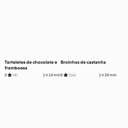
Tarteletes de chocolate e
Broinhas de castanha
framboesa
5
(4)
1 h 10 min
5
(16)
1 h 30 min