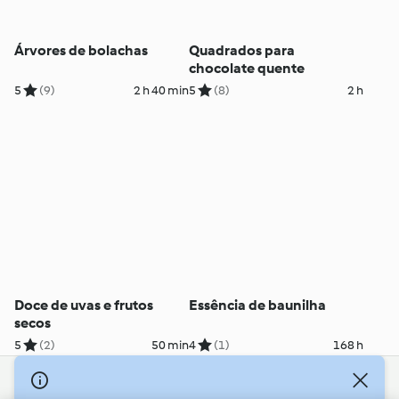
Árvores de bolachas
Quadrados para
chocolate quente
5
(9)
2 h 40 min
5
(8)
2 h
Doce de uvas e frutos
Essência de baunilha
secos
5
(2)
50 min
4
(1)
168 h
© Copyright 2026