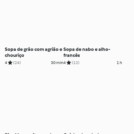
Sopa de grão com agrião e
Sopa de nabo e alho-
chouriço
francês
4
(24)
30 min
4
(12)
1 h