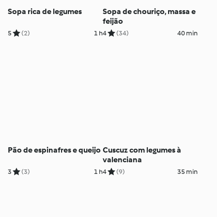
Sopa rica de legumes
Sopa de chouriço, massa e
feijão
5
(2)
1 h
4
(34)
40 min
Pão de espinafres e queijo
Cuscuz com legumes à
valenciana
3
(3)
1 h
4
(9)
35 min