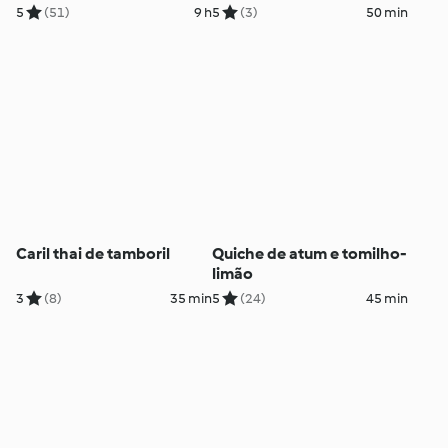
5
(51)
9 h
5
(3)
50 min
Caril thai de tamboril
Quiche de atum e tomilho-
limão
3
(8)
35 min
5
(24)
45 min