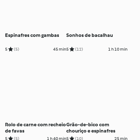
Espinafres com gambas
Sonhos de bacalhau
5
(5)
45 min
5
(12)
1 h 10 min
Rolo de carne com recheio
Grão-de-bico com
de favas
chouriço e espinafres
5
(5)
1 h 40 min
5
(10)
25 min