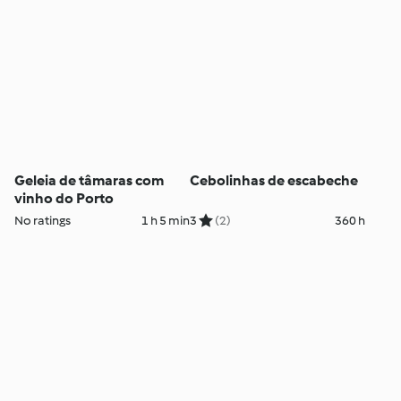
Geleia de tâmaras com
Cebolinhas de escabeche
vinho do Porto
No ratings
1 h 5 min
3
(2)
360 h