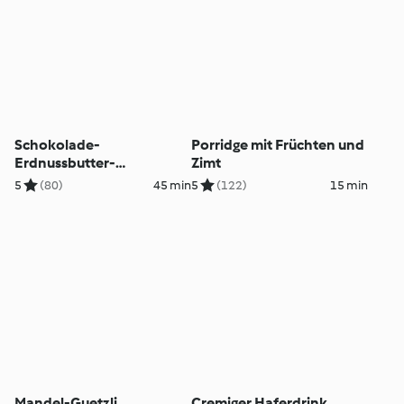
Schokolade-
Porridge mit Früchten und
Erdnussbutter-
Zimt
Proteinkugeln
5
(80)
45 min
5
(122)
15 min
Mandel-Guetzli
Cremiger Haferdrink