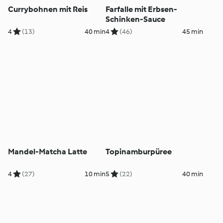
Currybohnen mit Reis
Farfalle mit Erbsen-
Schinken-Sauce
4
(13)
40 min
4
(46)
45 min
Mandel-Matcha Latte
Topinamburpüree
4
(27)
10 min
5
(22)
40 min