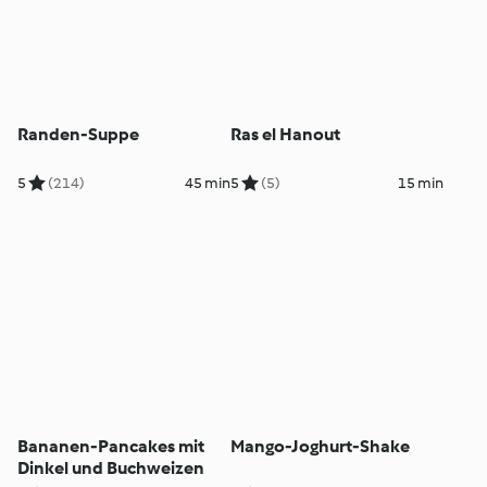
Randen-Suppe
Ras el Hanout
5
(214)
45 min
5
(5)
15 min
Bananen-Pancakes mit
Mango-Joghurt-Shake
Dinkel und Buchweizen