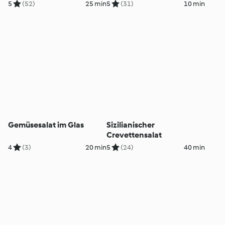
5
(52)
25 min
5
(31)
10 min
Gemüsesalat im Glas
Sizilianischer
Crevettensalat
4
(3)
20 min
5
(24)
40 min