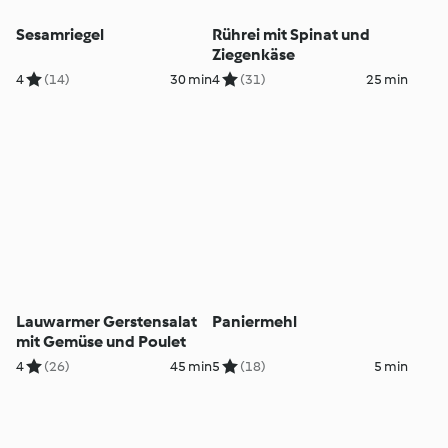
Sesamriegel
Rührei mit Spinat und
Ziegenkäse
4
(14)
30 min
4
(31)
25 min
Lauwarmer Gerstensalat
Paniermehl
mit Gemüse und Poulet
4
(26)
45 min
5
(18)
5 min