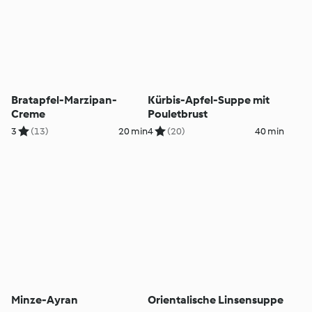
Bratapfel-Marzipan-
Kürbis-Apfel-Suppe mit
Creme
Pouletbrust
3
(13)
20 min
4
(20)
40 min
Minze-Ayran
Orientalische Linsensuppe