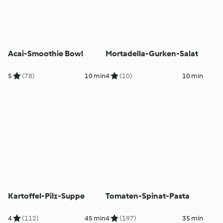
Acai-Smoothie Bowl
Mortadella-Gurken-Salat
5
(78)
10 min
4
(10)
10 min
Kartoffel-Pilz-Suppe
Tomaten-Spinat-Pasta
4
(112)
45 min
4
(197)
35 min