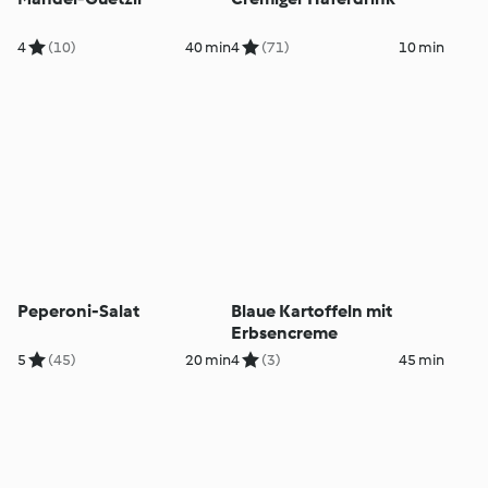
4
(10)
40 min
4
(71)
10 min
Peperoni-Salat
Blaue Kartoffeln mit
Erbsencreme
5
(45)
20 min
4
(3)
45 min