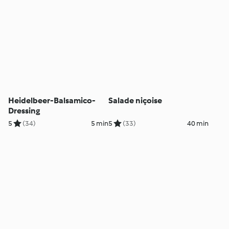
Heidelbeer-Balsamico-
Salade niçoise
Dressing
5
(34)
5 min
5
(33)
40 min