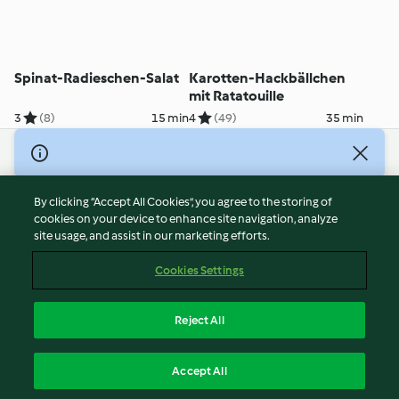
Spinat-Radieschen-Salat
Karotten-Hackbällchen
mit Ratatouille
3
(8)
15 min
4
(49)
35 min
© Copyright 2026
Terms of Service
By clicking “Accept All Cookies”, you agree to the storing of
Privacy Policy
cookies on your device to enhance site navigation, analyze
site usage, and assist in our marketing efforts.
Disclaimer
Imprint
Cookies Settings
Cookies
Report Content
Reject All
Withdraw Contract
English
Accept All