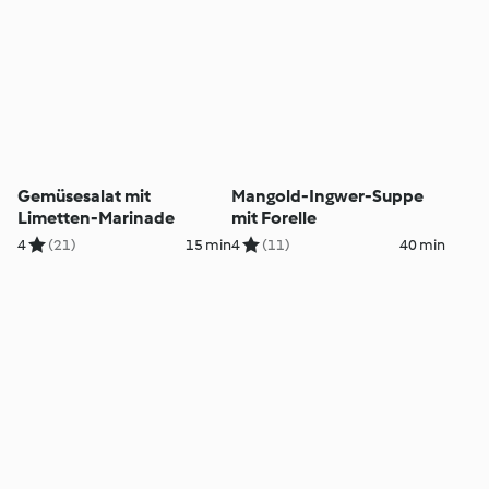
Gemüsesalat mit
Mangold-Ingwer-Suppe
Limetten-Marinade
mit Forelle
4
(21)
15 min
4
(11)
40 min