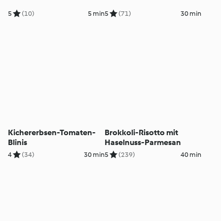
5
(10)
5 min
5
(71)
30 min
Kichererbsen-Tomaten-
Brokkoli-Risotto mit
Blinis
Haselnuss-Parmesan
4
(34)
30 min
5
(239)
40 min