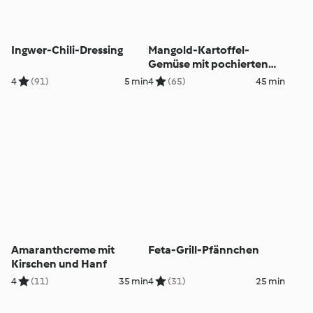
Ingwer-Chili-Dressing
Mangold-Kartoffel-
Gemüse mit pochierten
Eiern
4
(91)
5 min
4
(65)
45 min
Amaranthcreme mit
Feta-Grill-Pfännchen
Kirschen und Hanf
4
(11)
35 min
4
(31)
25 min