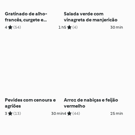
Gratinado de alho-
Salada verde com
francês, curgete e
vinagreta de manjericão
brócolos
4
(54)
1 h
5
(4)
30 min
Pevides com cenoura e
Arroz de nabiças e feijão
agriões
vermelho
3
(13)
30 min
4
(44)
25 min