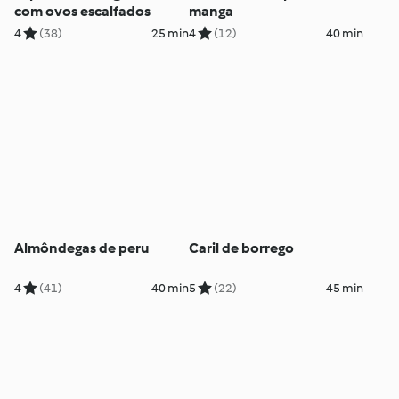
com ovos escalfados
manga
4
(38)
25 min
4
(12)
40 min
Almôndegas de peru
Caril de borrego
4
(41)
40 min
5
(22)
45 min