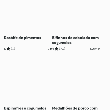
Rosbife de pimentos
Bifinhos de cebolada com
cogumelos
5
(1)
2 h
4
(73)
50 min
Espinafres e cogumelos
Medalhões de porco com