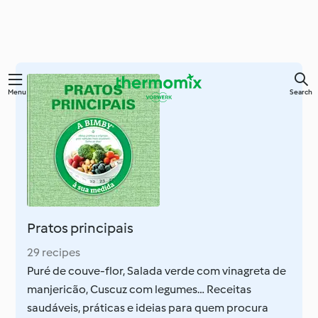
Skip
Menu
Search
to
main
content
Pratos principais
29 recipes
Puré de couve-flor, Salada verde com vinagreta de
manjericão, Cuscuz com legumes… Receitas
saudáveis, práticas e ideias para quem procura