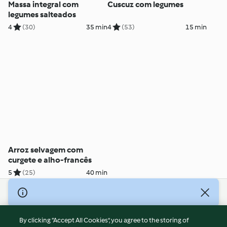
Massa integral com
Cuscuz com legumes
legumes salteados
4
(30)
35 min
4
(53)
15 min
Arroz selvagem com
curgete e alho-francês
5
(25)
40 min
© Copyright 2026
Terms of Service
By clicking “Accept All Cookies”, you agree to the storing of