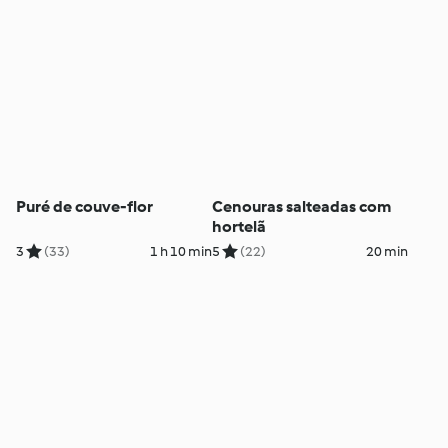
Puré de couve-flor
Cenouras salteadas com
hortelã
3
(33)
1 h 10 min
5
(22)
20 min