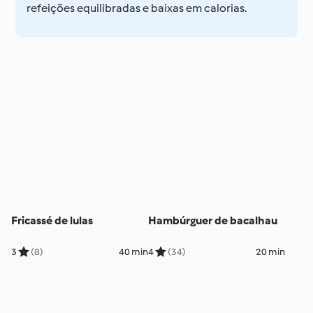
refeições equilibradas e baixas em calorias.
Fricassé de lulas
Hambúrguer de bacalhau
3
(8)
40 min
4
(34)
20 min