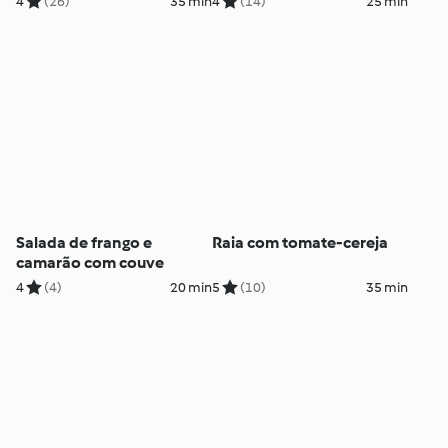
4
(26)
35 min
4
(14)
25 min
Salada de frango e
Raia com tomate-cereja
camarão com couve
4
(4)
20 min
5
(10)
35 min