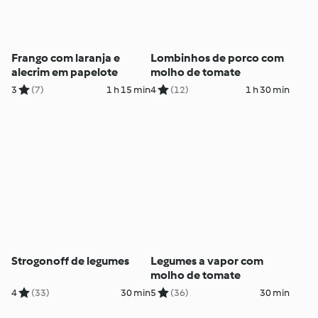
Frango com laranja e
Lombinhos de porco com
alecrim em papelote
molho de tomate
3
(7)
1 h 15 min
4
(12)
1 h 30 min
Strogonoff de legumes
Legumes a vapor com
molho de tomate
4
(33)
30 min
5
(36)
30 min