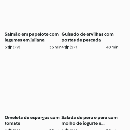
Salmão em papelote com
Guisado de ervilhas com
legumes em juliana
postas de pescada
5
(79)
35 min
4
(27)
40 min
Omeleta de espargos com
Salada de peru e pera com
tomate
molho de iogurte e
coentros