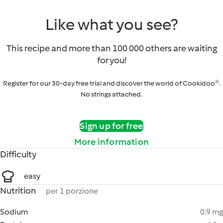
Like what you see?
This recipe and more than 100 000 others are waiting
for you!
Register for our 30-day free trial and discover the world of Cookidoo®.
No strings attached.
Sign up for free
More information
Difficulty
easy
Nutrition
per 1 porzione
Sodium
0.9 mg