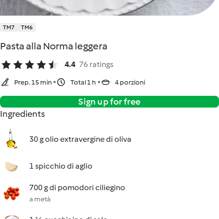
TM7
TM6
Pasta alla Norma leggera
4.4
76 ratings
Prep. 15 min
Total 1 h
4 porzioni
Sign up for free
Ingredients
30 g olio extravergine di oliva
1 spicchio di aglio
700 g di pomodori ciliegino
a metà