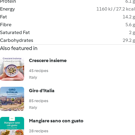
Protein
6.1 g
Energy
1160 kJ / 27.2 kcal
Fat
14.2 g
Fibre
5.6 g
Saturated Fat
2 g
Carbohydrates
29.2 g
Also featured in
Crescere insieme
45 recipes
Italy
Giro d'Italia
85 recipes
Italy
Mangiare sano con gusto
28 recipes