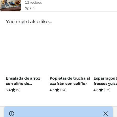
12 recipes
Spain
You might also like...
Ensalada de arroz
Popietas de trucha al
Espárragos 
con aliño de
azafrán con coliflor
frescos gui
gazpacho
huevos de c
3.4
(9)
4.3
(14)
4.6
(12)
© Copyright 2026