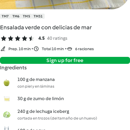
TM7
TM6
TM5
TM31
Ensalada verde con delicias de mar
4.5
40 ratings
Prep. 10 min
Total 10 min
6 raciones
Sign up for free
Ingredients
100 g de manzana
con piel y en láminas
30 g de zumo de limón
240 g de lechuga iceberg
cortada en trozos (del tamaño de un huevo)