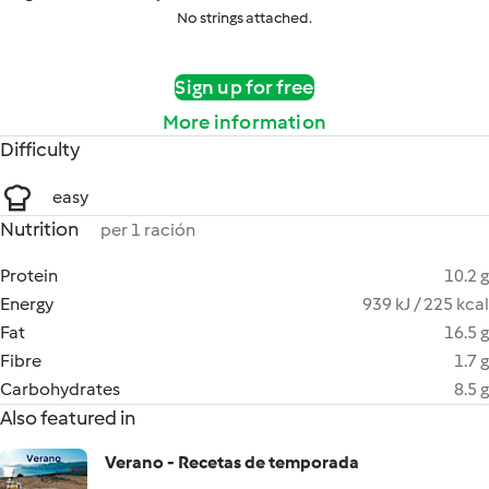
No strings attached.
Sign up for free
More information
Difficulty
easy
Nutrition
per 1 ración
Protein
10.2 g
Energy
939 kJ / 225 kcal
Fat
16.5 g
Fibre
1.7 g
Carbohydrates
8.5 g
Also featured in
Verano - Recetas de temporada