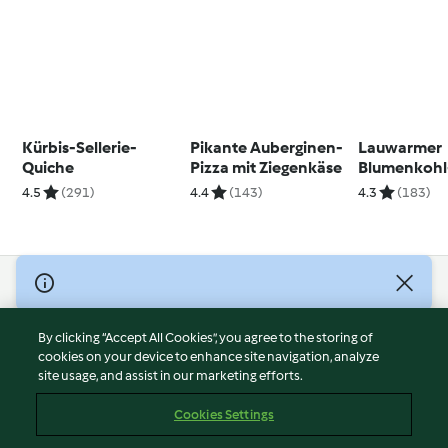
Kürbis-Sellerie-
Pikante Auberginen-
Lauwarmer
Quiche
Pizza mit Ziegenkäse
Blumenkohl
Salat
4.5
(291)
4.4
(143)
4.3
(183)
© Copyright 2026
Terms of Service
By clicking “Accept All Cookies”, you agree to the storing of
Privacy Policy
cookies on your device to enhance site navigation, analyze
site usage, and assist in our marketing efforts.
Disclaimer
Imprint
Cookies Settings
Cookies