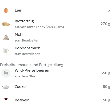
Eier
3
Blätterteig
270 g
z.B. von Tante Fanny (24 x 40 cm)
Mehl
zum Bearbeiten
Kondensmilch
zum Bestreichen
Preiselbeersauce und Fertigstellung
Wild-Preiselbeeren
350 g
aus dem Glas
Zucker
80 g
Rotwein
50 g