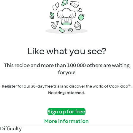
Like what you see?
This recipe and more than 100 000 others are waiting
for you!
Register for our 30-day free trial and discover the world of Cookidoo®.
No strings attached.
Sign up for free
More information
Difficulty