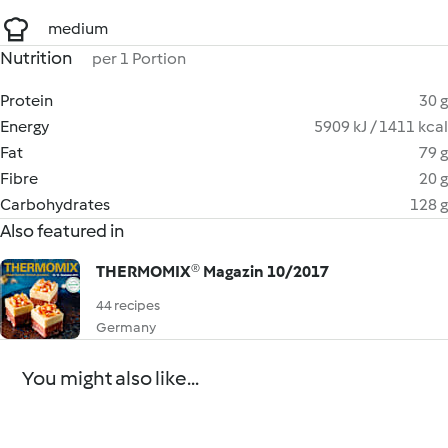
medium
Nutrition
per 1 Portion
Protein
30 g
Energy
5909 kJ / 1411 kcal
Fat
79 g
Fibre
20 g
Carbohydrates
128 g
Also featured in
THERMOMIX® Magazin 10/2017
44 recipes
Germany
You might also like...