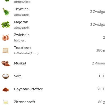
ohne Stiele
Thymian
3 Zweige
abgezupft
Majoran
3 Zweige
abgezupft
Zwiebeln
2
halbiert
Toastbrot
380 g
in Würfeln (3 cm)
Muskat
2 Prisen
Salz
1 TL
Cayenne-Pfeffer
½ TL
Zitronensaft
60 g