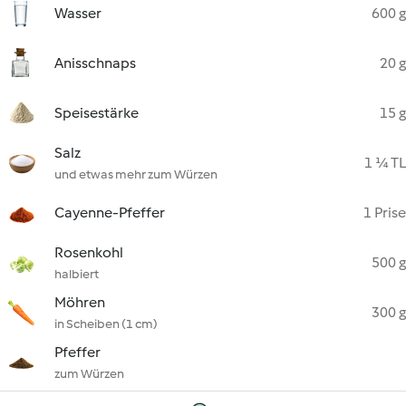
Wasser
600 g
Anisschnaps
20 g
Speisestärke
15 g
Salz
1 ¼ TL
und etwas mehr zum Würzen
Cayenne-Pfeffer
1 Prise
Rosenkohl
500 g
halbiert
Möhren
300 g
in Scheiben (1 cm)
Pfeffer
zum Würzen