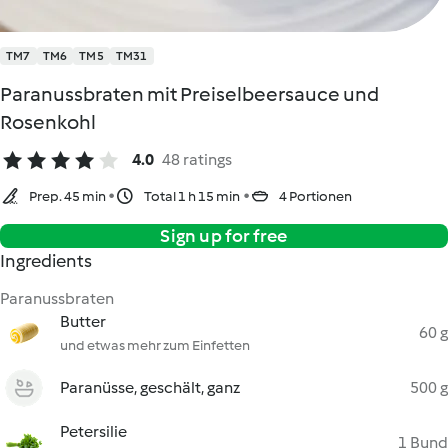
TM7
TM6
TM5
TM31
Paranussbraten mit Preiselbeersauce und
Rosenkohl
4.0
48 ratings
Prep. 45 min
Total 1 h 15 min
4 Portionen
Sign up for free
Ingredients
Paranussbraten
Butter
60 g
und etwas mehr zum Einfetten
Paranüsse, geschält, ganz
500 g
Petersilie
1 Bund