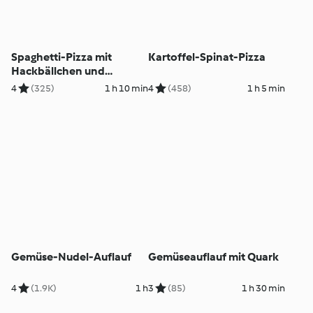
Spaghetti-Pizza mit
Kartoffel-Spinat-Pizza
Hackbällchen und
Mozzarella
4
(325)
1 h 10 min
4
(458)
1 h 5 min
Gemüse-Nudel-Auflauf
Gemüseauflauf mit Quark
4
(1.9K)
1 h
3
(85)
1 h 30 min