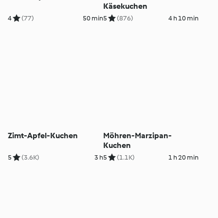
Käsekuchen
4
(77)
50 min
5
(876)
4 h 10 min
Zimt-Apfel-Kuchen
Möhren-Marzipan-
Kuchen
5
(3.6K)
3 h
5
(1.1K)
1 h 20 min