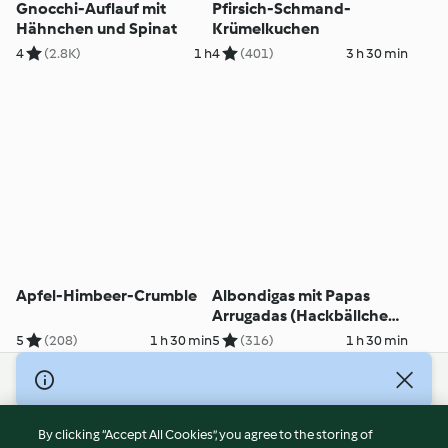
Gnocchi-Auflauf mit
Pfirsich-Schmand-
Hähnchen und Spinat
Krümelkuchen
4
(2.8K)
1 h
4
(401)
3 h 30 min
Apfel-Himbeer-Crumble
Albondigas mit Papas
Arrugadas (Hackbällchen
in Tomatensauce)
5
(208)
1 h 30 min
5
(316)
1 h 30 min
© Copyright 2026
Terms of Service
By clicking “Accept All Cookies”, you agree to the storing of