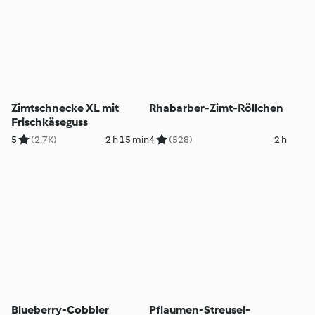
Zimtschnecke XL mit
Rhabarber-Zimt-Röllchen
Frischkäseguss
5
(2.7K)
2 h 15 min
4
(528)
2 h
Blueberry-Cobbler
Pflaumen-Streusel-