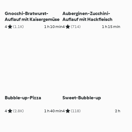
Gnocchi-Bratwurst-
Auberginen-Zucchini-
Auflauf mit Kaisergemüse
Auflauf mit Hackfleisch
4
(1.1K)
1 h 10 min
4
(714)
1 h 15 min
Bubble-up-Pizza
Sweet-Bubble-up
4
(2.8K)
1 h 40 min
4
(118)
2 h