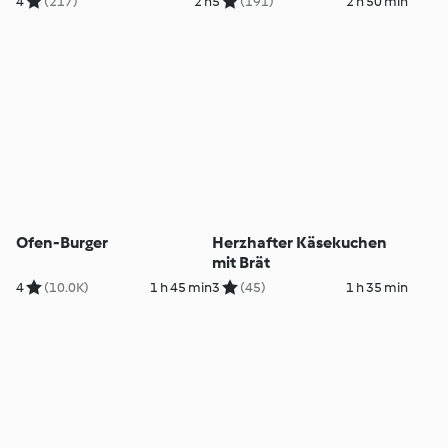
4
(217)
2 h
5
(191)
2 h 50 min
Ofen-Burger
Herzhafter Käsekuchen
mit Brät
4
(10.0K)
1 h 45 min
3
(45)
1 h 35 min