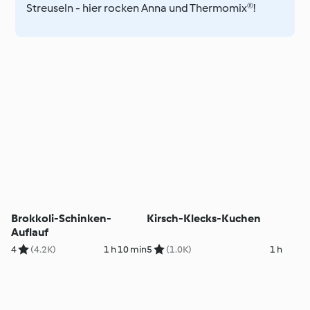
Streuseln - hier rocken Anna und Thermomix®!
Brokkoli-Schinken-
Kirsch-Klecks-Kuchen
Auflauf
4
(4.2K)
1 h 10 min
5
(1.0K)
1 h