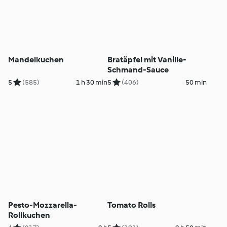
Mandelkuchen
Bratäpfel mit Vanille-
Schmand-Sauce
5
(585)
1 h 30 min
5
(406)
50 min
Pesto-Mozzarella-
Tomato Rolls
Rollkuchen