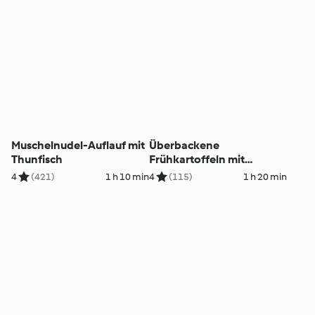
Muschelnudel-Auflauf mit
Überbackene
Thunfisch
Frühkartoffeln mit
Schinken und Erbsen
4
(421)
1 h 10 min
4
(115)
1 h 20 min