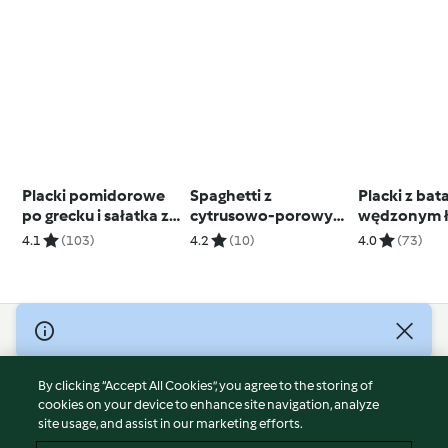
Placki pomidorowe
Spaghetti z
Placki z bat
po grecku i sałatka z
cytrusowo-porowym
wędzonym ł
rumienioną
pesto (TM7)
(TM6, TM7)
4.1
(103)
4.2
(10)
4.0
(73)
ciecierzycą
© Copyright 2026
Terms of Service
By clicking “Accept All Cookies”, you agree to the storing of
Privacy Policy
cookies on your device to enhance site navigation, analyze
site usage, and assist in our marketing efforts.
Disclaimer