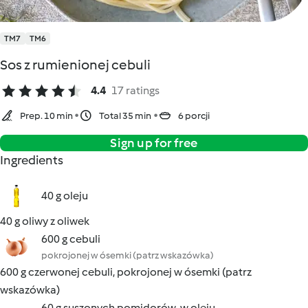
TM7
TM6
Sos z rumienionej cebuli
4.4
17 ratings
Prep. 10 min
Total 35 min
6 porcji
Sign up for free
Ingredients
40 g oleju
40 g oliwy z oliwek
600 g cebuli
pokrojonej w ósemki (patrz wskazówka)
600 g czerwonej cebuli, pokrojonej w ósemki (patrz
wskazówka)
60 g suszonych pomidorów, w oleju