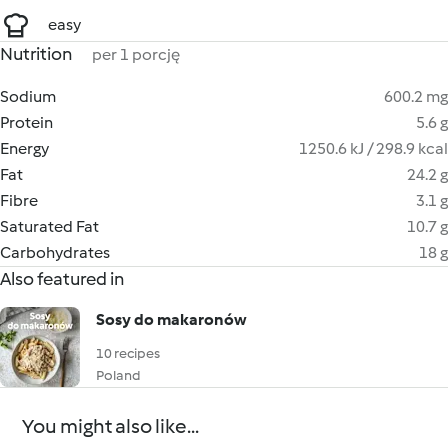
easy
Nutrition
per 1 porcję
Sodium
600.2 mg
Protein
5.6 g
Energy
1250.6 kJ / 298.9 kcal
Fat
24.2 g
Fibre
3.1 g
Saturated Fat
10.7 g
Carbohydrates
18 g
Also featured in
Sosy do makaronów
10 recipes
Poland
You might also like...