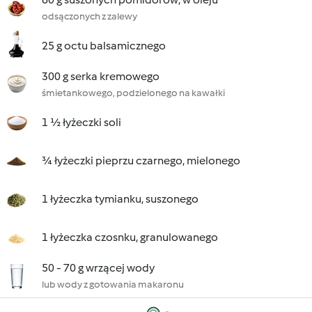
odsączonych z zalewy
25 g octu balsamicznego
300 g serka kremowego
śmietankowego, podzielonego na kawałki
1 ½ łyżeczki soli
¾ łyżeczki pieprzu czarnego, mielonego
1 łyżeczka tymianku, suszonego
1 łyżeczka czosnku, granulowanego
50 - 70 g wrzącej wody
lub wody z gotowania makaronu