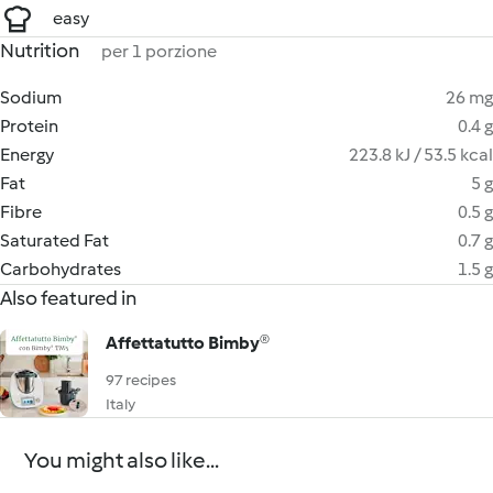
easy
Nutrition
per 1 porzione
Sodium
26 mg
Protein
0.4 g
Energy
223.8 kJ / 53.5 kcal
Fat
5 g
Fibre
0.5 g
Saturated Fat
0.7 g
Carbohydrates
1.5 g
Also featured in
Affettatutto Bimby®
97 recipes
Italy
You might also like...