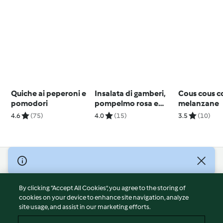
Quiche ai peperoni e
Insalata di gamberi,
Cous cous c
pomodori
pompelmo rosa e
melanzane
finocchi
4.6
(75)
4.0
(15)
3.5
(10)
© Copyright 2026
Terms of Service
By clicking “Accept All Cookies”, you agree to the storing of
Privacy Policy
cookies on your device to enhance site navigation, analyze
site usage, and assist in our marketing efforts.
Disclaimer