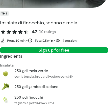
TM5
Insalata di finocchio, sedano e mela
4.7
10 ratings
Prep. 10 min
Total 15 min
4 porzioni
Sign up for free
Ingredients
Insalata
250 g di mela verde
con la buccia, in quarti (vedere consigli)
250 g di gambo di sedano
250 g di finocchi
tagliato a pezzi (4x4x7 cm)