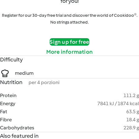
for you!
Register for our 30-day free trial and discover the world of Cookidoo®.
No strings attached.
Sign up for free
More information
Difficulty
medium
Nutrition
per 4 porzioni
Protein
111.2 g
Energy
7841 kJ / 1874 kcal
Fat
63.5 g
Fibre
18.4 g
Carbohydrates
228.9 g
Also featured in