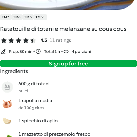
TM7
TM6
TM5
TM31
Ratatouille di totani e melanzane su cous cous
4.3
11 ratings
Prep. 30 min
Total 1 h
4 porzioni
Sign up for free
Ingredients
600 g di totani
puliti
1 cipolla media
da 100 g circa
1 spicchio di aglio
1 mazzetto di prezzemolo fresco