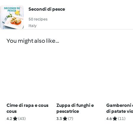
Secondi di pesce
50 recipes
Italy
You might also like...
Cime di rapa e cous
Zuppa di funghi e
Gamberoni 
cous
pescatrice
di patate vi
4.2
(43)
3.3
(7)
4.6
(11)