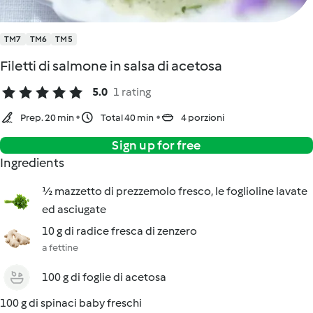
TM7
TM6
TM5
Filetti di salmone in salsa di acetosa
5.0
1 rating
Prep. 20 min
Total 40 min
4 porzioni
Sign up for free
Ingredients
½ mazzetto di prezzemolo fresco, le foglioline lavate
ed asciugate
10 g di radice fresca di zenzero
a fettine
100 g di foglie di acetosa
100 g di spinaci baby freschi