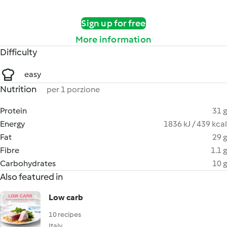
Sign up for free
More information
Difficulty
easy
Nutrition
per 1 porzione
Protein
31 g
Energy
1836 kJ / 439 kcal
Fat
29 g
Fibre
1.1 g
Carbohydrates
10 g
Also featured in
Low carb
10 recipes
Italy