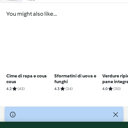
You might also like...
Cime di rapa e cous
Sformatini di uova e
Verdure rip
cous
funghi
pane integr
aromatico
4.2
(43)
4.3
(24)
4.0
(30)
© Copyright 2026