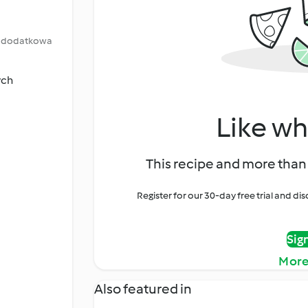
lus dodatkowa
ych
Like wh
This recipe and more than 
Register for our 30-day free trial and d
Sig
More
Also featured in