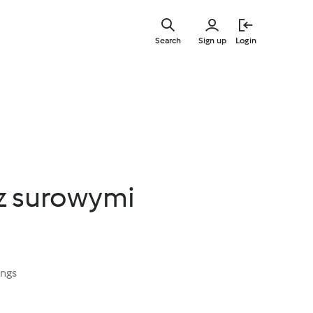
Skip
to
Search
Sign up
Login
main
content
z surowymi
ings