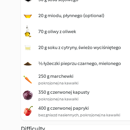
20 g miodu, płynnego (optional)
70 g oliwy z oliwek
20 g soku z cytryny, świeżo wyciśniętego
½ łyżeczki pieprzu czarnego, mielonego
250 g marchewki
pokrojonej na kawałki
350 g czerwonej kapusty
pokrojonej na kawałki
400 g czerwonej papryki
bez gniazd nasiennych, pokrojonej na kawałki
Difficulty