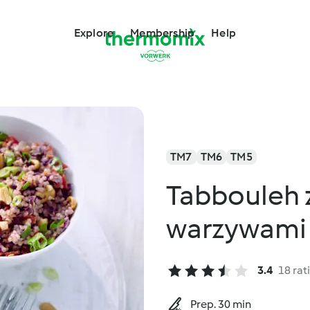
Explore
Membership
Help
TM7
TM6
TM5
Tabbouleh 
warzywami
3.4
18 rat
Prep. 30 min