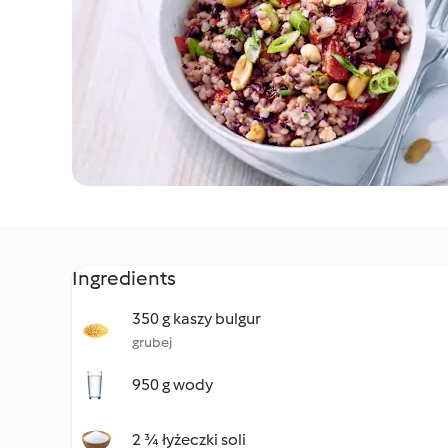
Ingredients
350 g kaszy bulgur
grubej
950 g wody
2 ¾ łyżeczki soli