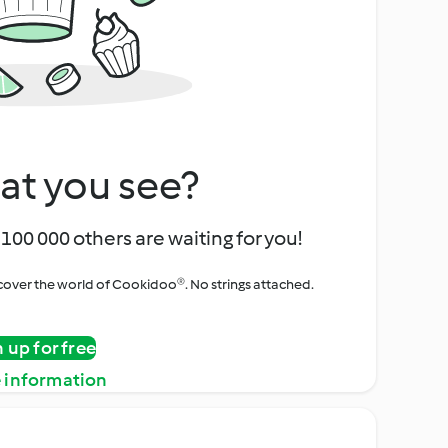
at you see?
100 000 others are waiting for you!
iscover the world of Cookidoo®. No strings attached.
n up for free
 information