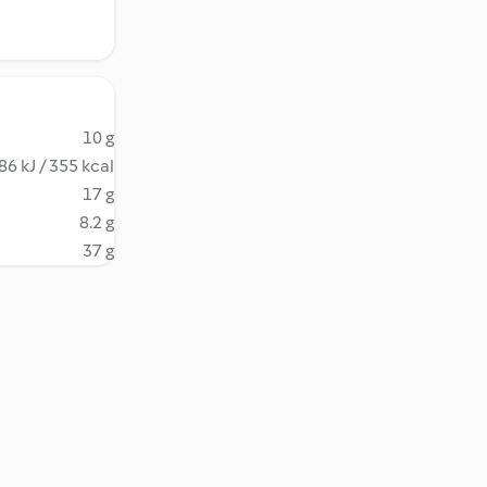
10 g
86 kJ / 355 kcal
17 g
8.2 g
37 g