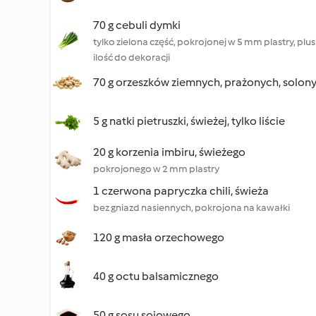
70 g cebuli dymki
tylko zielona część, pokrojonej w 5 mm plastry, p
ilość do dekoracji
70 g orzeszków ziemnych, prażonych, solon
5 g natki pietruszki, świeżej, tylko liście
20 g korzenia imbiru, świeżego
pokrojonego w 2 mm plastry
1 czerwona papryczka chili, świeża
bez gniazd nasiennych, pokrojona na kawałki
120 g masła orzechowego
40 g octu balsamicznego
50 g sosu sojowego