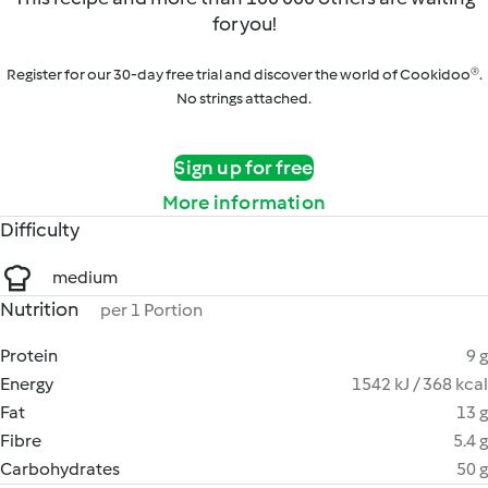
for you!
Register for our 30-day free trial and discover the world of Cookidoo®.
No strings attached.
Sign up for free
More information
Difficulty
medium
Nutrition
per 1 Portion
Protein
9 g
Energy
1542 kJ / 368 kcal
Fat
13 g
Fibre
5.4 g
Carbohydrates
50 g