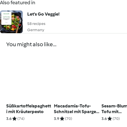
Also featured in
Let's Go Veggie!
58 recipes
Germany
You might also like...
Süßkartoffelspaghett
Macadamia-Tofu-
Sesam-Blum
i mit Kräuterpesto
Schnitzel mit Spargel
Tofu mit
und Chilihollandaise
Paprikasau
3.6
(74)
3.9
(70)
3.6
(70)