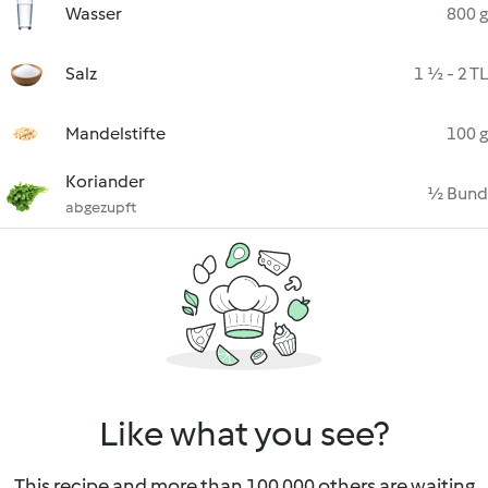
Wasser
800 g
Salz
1 ½ - 2 TL
Mandelstifte
100 g
Koriander
½ Bund
abgezupft
Like what you see?
This recipe and more than 100 000 others are waiting