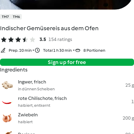
TM7
TM6
Indischer Gemüsereis aus dem Ofen
3.5
154 ratings
Prep. 20 min
Total 1 h 30 min
8 Portionen
Sign up for free
Ingredients
Ingwer, frisch
25 g
in dünnen Scheiben
rote Chilischote, frisch
1
halbiert, entkernt
Zwiebeln
200 g
halbiert