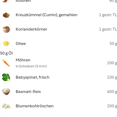
Rosinen
80 g
Kreuzkümmel (Cumin), gemahlen
1 gestr. TL
Korianderkörner
1 gestr. TL
Ghee
50 g
50 g Öl
Möhren
200 g
in Scheiben (5 mm)
Babyspinat, frisch
100 g
Basmati-Reis
400 g
Blumenkohlröschen
200 g