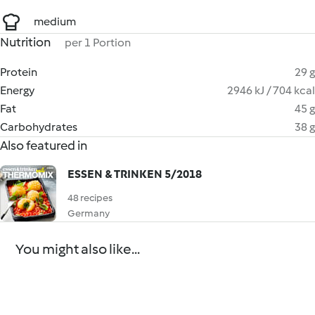
medium
Nutrition
per 1 Portion
Protein
29 g
Energy
2946 kJ / 704 kcal
Fat
45 g
Carbohydrates
38 g
Also featured in
ESSEN & TRINKEN 5/2018
48 recipes
Germany
You might also like...