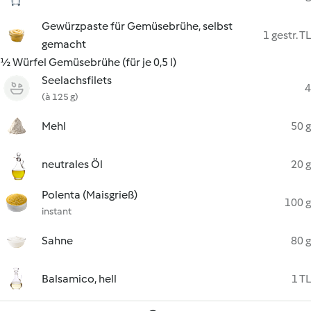
Gewürzpaste für Gemüsebrühe, selbst
1 gestr. TL
gemacht
½ Würfel Gemüsebrühe (für je 0,5 l)
Seelachsfilets
4
(à 125 g)
Mehl
50 g
neutrales Öl
20 g
Polenta (Maisgrieß)
100 g
instant
Sahne
80 g
Balsamico, hell
1 TL