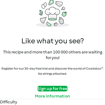
Like what you see?
This recipe and more than 100 000 others are waiting
for you!
Register for our 30-day free trial and discover the world of Cookidoo®.
No strings attached.
Sign up for free
More information
Difficulty