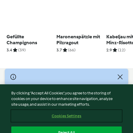
Gefüllte
Maronenspätzle mit
Kabeljau mi
Champignons
Pilzragout
Minz-Risott
3.4
(39)
3.7
(66)
2.9
(12)
© Copyright 2026
Terms of Service
By clicking “Accept All Cookies”, you agree to the storing of
Privacy Policy
cookies on your device to enhance site navigation, analyze
site usage, and assist in our marketing efforts.
Disclaimer
Imprint
Cookies Settings
Cookies
Report Content
Reject All