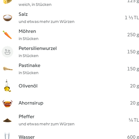
125 g
weich, in Stücken
Salz
1 ½ TL
und etwas mehr zum Würzen
Möhren
250 g
in Stücken
Petersilienwurzel
150 g
in Stücken
Pastinake
150 g
in Stücken
Olivenöl
20 g
Ahornsirup
20 g
Pfeffer
¼ TL
und etwas mehr zum Würzen
Wasser
600 g