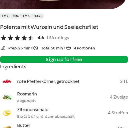
TM7
TM6
TM5
TM31
Polenta mit Wurzeln und Seelachsfilet
4.6
136 ratings
Prep. 25 min
Total 50 min
4 Portionen
Sign up for free
Ingredients
rote Pfefferkörner, getrocknet
2 TL
Rosmarin
4 Zweige
abgezupft
Zitronenschale
4 Streifen
Bio (à 1 x 4 cm), dünn abgeschält
Butter