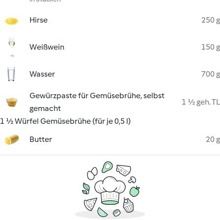
Hirse
250 g
Weißwein
150 g
Wasser
700 g
Gewürzpaste für Gemüsebrühe, selbst
1 ½ geh. TL
gemacht
1 ½ Würfel Gemüsebrühe (für je 0,5 l)
Butter
20 g