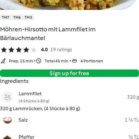
TM7
TM6
TM5
Möhren-Hirsotto mit Lammfilet im
Bärlauchmantel
4.0
19 ratings
Prep. 15 min
Total 45 min
4 Portionen
Sign up for free
Ingredients
Lammfilet
320 g
(4 Stücke à 80 g)
320 g Lammrücken, (4 Stücke à 80 g)
Salz
1 ¼ TL
Pfeffer
¾ TL