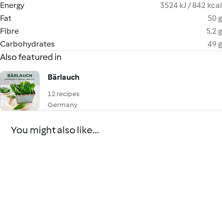
Energy
3524 kJ / 842 kcal
Fat
50 g
Fibre
5.2 g
Carbohydrates
49 g
Also featured in
Bärlauch
12 recipes
Germany
You might also like...