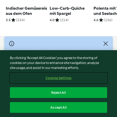
Indischer Gemüsereis
Low-Carb-Quiche
Polenta mit
aus dem Ofen
mit Spargel
und Seelachs
3.5
(154)
4.0
(214)
4.6
(136)
© Copyright 2026
Terms of Service
By clicking “Accept All Cookies”, you agree to the storing of
Privacy Policy
cookies on your device to enhance site navigation, analyze
site usage, and assist in our marketing efforts.
Disclaimer
Imprint
Cookies Settings
Cookies
Report Content
Reject All
Withdraw Contract
English
Accept All