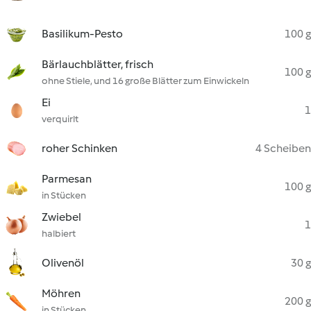
Basilikum-Pesto
100 g
Bärlauchblätter, frisch
100 g
ohne Stiele, und 16 große Blätter zum Einwickeln
Ei
1
verquirlt
roher Schinken
4 Scheiben
Parmesan
100 g
in Stücken
Zwiebel
1
halbiert
Olivenöl
30 g
Möhren
200 g
in Stücken