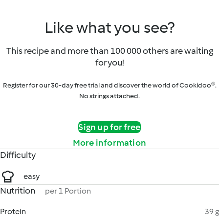
Like what you see?
This recipe and more than 100 000 others are waiting
for you!
Register for our 30-day free trial and discover the world of Cookidoo®.
No strings attached.
Sign up for free
More information
Difficulty
easy
Nutrition
per 1 Portion
Protein
39 g