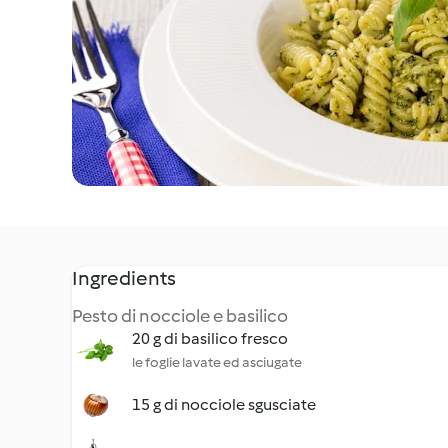
Ingredients
Pesto di nocciole e basilico
20 g di basilico fresco
le foglie lavate ed asciugate
15 g di nocciole sgusciate