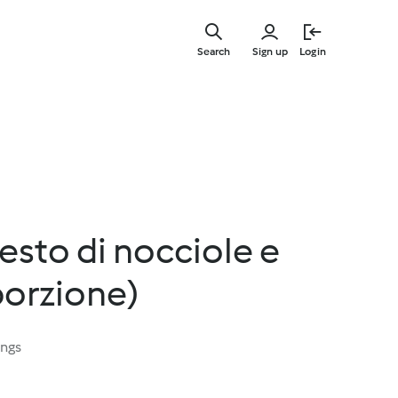
Skip
to
Search
Sign up
Login
main
content
esto di nocciole e
porzione)
ings