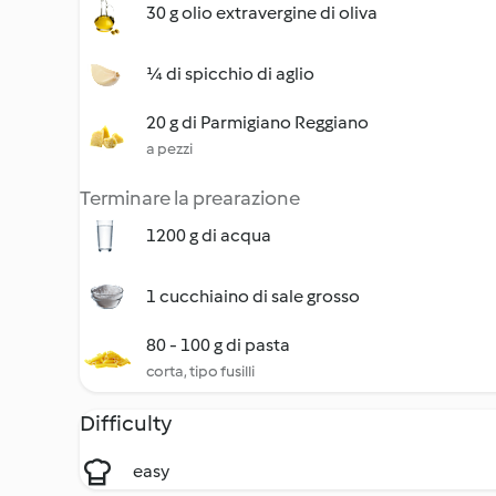
30 g olio extravergine di oliva
¼ di spicchio di aglio
20 g di Parmigiano Reggiano
a pezzi
Terminare la prearazione
1200 g di acqua
1 cucchiaino di sale grosso
80 - 100 g di pasta
corta, tipo fusilli
Difficulty
easy