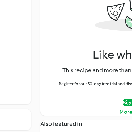
Like wh
This recipe and more than 
Register for our 30-day free trial and d
Sig
More
Also featured in