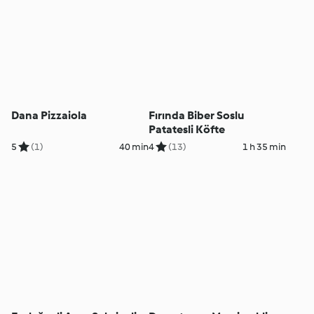
Dana Pizzaiola
Fırında Biber Soslu
Patatesli Köfte
5
(1)
40 min
4
(13)
1 h 35 min