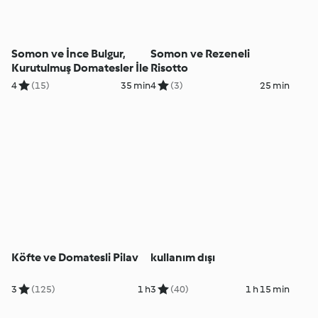
Somon ve İnce Bulgur,
Somon ve Rezeneli
Kurutulmuş Domatesler İle
Risotto
4
(15)
35 min
4
(3)
25 min
Köfte ve Domatesli Pilav
kullanım dışı
3
(125)
1 h
3
(40)
1 h 15 min