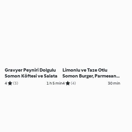
Gravyer Peyniri Dolgulu
Limonlu ve Taze Otlu
Somon Köftesi ve Salata
Somon Burger, Parmesanlı
Kabak İle
4
(3)
1 h 5 min
4
(4)
30 min