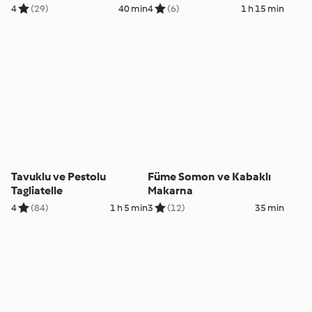
4
(29)
40 min
4
(6)
1 h 15 min
Tavuklu ve Pestolu
Füme Somon ve Kabaklı
Tagliatelle
Makarna
4
(84)
1 h 5 min
3
(12)
35 min