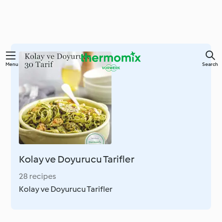
Skip
Menu
Search
to
main
content
Kolay ve Doyurucu Tarifler
28 recipes
Kolay ve Doyurucu Tarifler