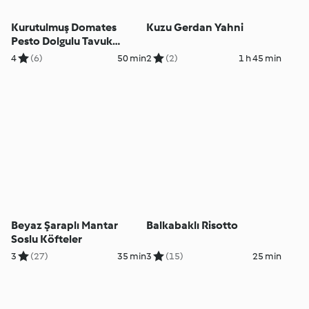
Kurutulmuş Domates
Kuzu Gerdan Yahni
Pesto Dolgulu Tavuk
Göğsü
4
(6)
50 min
2
(2)
1 h 45 min
Beyaz Şaraplı Mantar
Balkabaklı Risotto
Soslu Köfteler
3
(27)
35 min
3
(15)
25 min