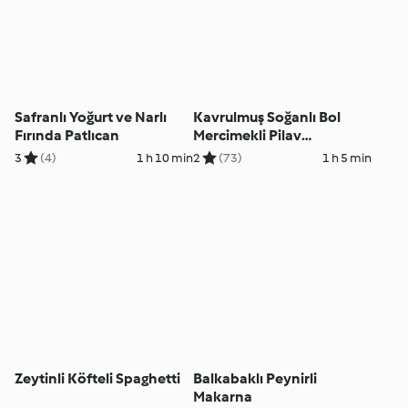
Safranlı Yoğurt ve Narlı
Kavrulmuş Soğanlı Bol
Fırında Patlıcan
Mercimekli Pilav
(Mujadarrah)
3
(4)
1 h 10 min
2
(73)
1 h 5 min
Zeytinli Köfteli Spaghetti
Balkabaklı Peynirli
Makarna