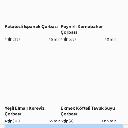
Patatesli Ispanak Çorbası
Peynirli Karnabahar
Çorbası
4
(33)
45 min
4
(65)
40 min
Yeşil Elmalı Kereviz
Ekmek Köfteli Tavuk Suyu
Çorbası
Çorbası
4
(38)
55 min
3
(4)
1 h 5 min