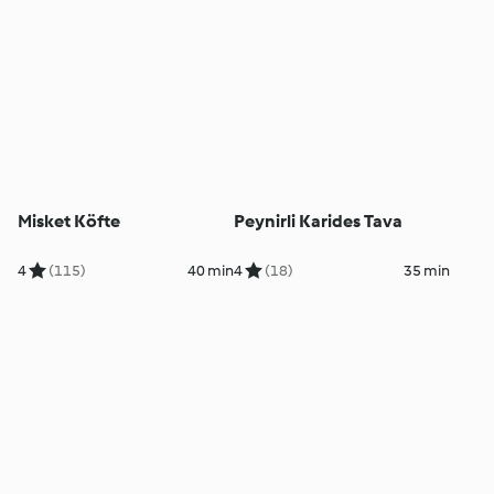
Misket Köfte
Peynirli Karides Tava
4
(115)
40 min
4
(18)
35 min