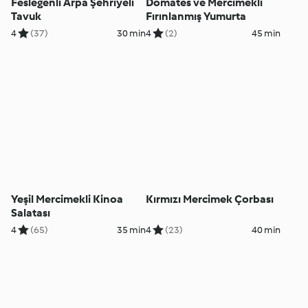
Fesleğenli Arpa Şehriyeli
Domates ve Mercimekli
Tavuk
Fırınlanmış Yumurta
4
(37)
30 min
4
(2)
45 min
Yeşil Mercimekli Kinoa
Kırmızı Mercimek Çorbası
Salatası
4
(65)
35 min
4
(23)
40 min