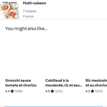
Multi-cuisson
7 recipes
France
You might also like...
Gnocchi sauce
Cabillaud à la
Riz mexicai
tomate et chorizo
moutarde, riz et sauce
et au choriz
tomate
4.4
(188)
4.0
(122)
4.2
(223)