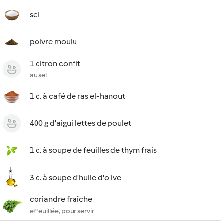
sel
poivre moulu
1 citron confit
au sel
1 c. à café de ras el-hanout
400 g d'aiguillettes de poulet
1 c. à soupe de feuilles de thym frais
3 c. à soupe d'huile d'olive
coriandre fraîche
effeuillée, pour servir