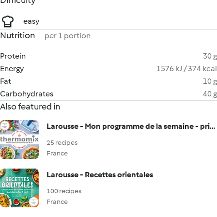
Difficulty
easy
Nutrition
per 1 portion
Protein
30 g
Energy
1576 kJ / 374 kcal
Fat
10 g
Carbohydrates
40 g
Also featured in
Larousse - Mon programme de la semaine - printemps
25 recipes
France
Larousse - Recettes orientales
100 recipes
France