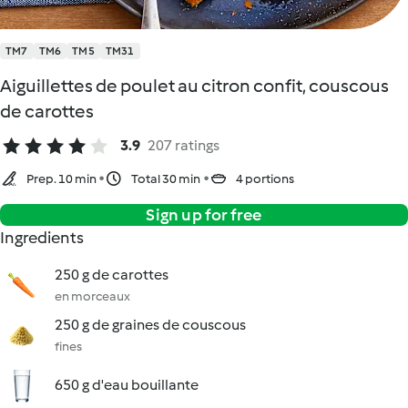
TM7
TM6
TM5
TM31
Aiguillettes de poulet au citron confit, couscous
de carottes
3.9
207 ratings
Prep. 10 min
Total 30 min
4 portions
Sign up for free
Ingredients
250 g de carottes
en morceaux
250 g de graines de couscous
fines
650 g d'eau bouillante