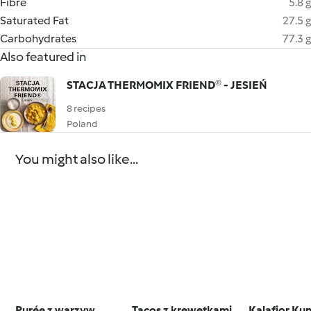
Fibre
5.8 g
Saturated Fat
27.5 g
Carbohydrates
77.3 g
Also featured in
STACJA THERMOMIX FRIEND® - JESIEŃ
8 recipes
Poland
You might also like...
Purée z warzyw
Tacos z krewetkami
Kalafior Ku