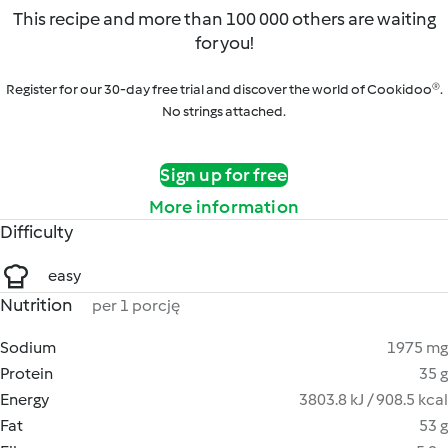
This recipe and more than 100 000 others are waiting
for you!
Register for our 30-day free trial and discover the world of Cookidoo®.
No strings attached.
Sign up for free
More information
Difficulty
easy
Nutrition
per 1 porcję
Sodium
1975 mg
Protein
35 g
Energy
3803.8 kJ / 908.5 kcal
Fat
53 g