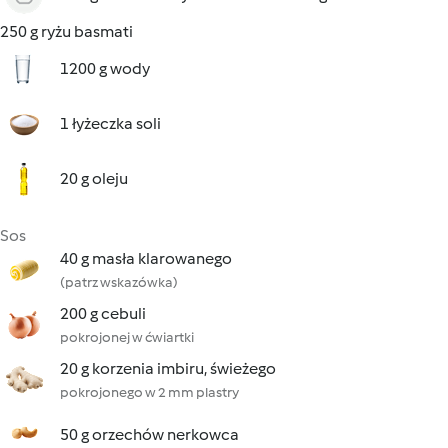
250 g ryżu basmati
1200 g wody
1 łyżeczka soli
20 g oleju
Sos
40 g masła klarowanego
(patrz wskazówka)
200 g cebuli
pokrojonej w ćwiartki
20 g korzenia imbiru, świeżego
pokrojonego w 2 mm plastry
50 g orzechów nerkowca