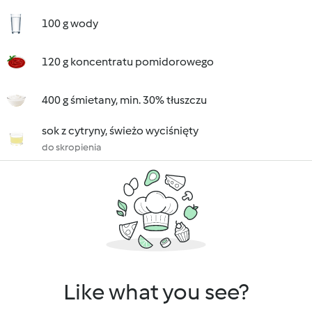
100 g wody
120 g koncentratu pomidorowego
400 g śmietany, min. 30% tłuszczu
sok z cytryny, świeżo wyciśnięty
do skropienia
Like what you see?