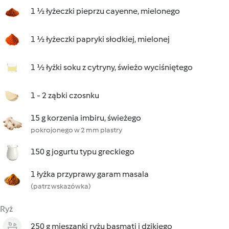
1 ½ łyżeczki pieprzu cayenne, mielonego
1 ½ łyżeczki papryki słodkiej, mielonej
1 ½ łyżki soku z cytryny, świeżo wyciśniętego
1 - 2 ząbki czosnku
15 g korzenia imbiru, świeżego
pokrojonego w 2 mm plastry
150 g jogurtu typu greckiego
1 łyżka przyprawy garam masala
(patrz wskazówka)
Ryż
250 g mieszanki ryżu basmati i dzikiego