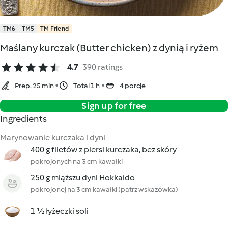
TM6
TM5
TM Friend
Maślany kurczak (Butter chicken) z dynią i ryżem
4.7
390 ratings
Prep. 25 min
Total 1 h
4 porcje
Sign up for free
Ingredients
Marynowanie kurczaka i dyni
400 g filetów z piersi kurczaka, bez skóry
pokrojonych na 3 cm kawałki
250 g miąższu dyni Hokkaido
pokrojonej na 3 cm kawałki (patrz wskazówka)
1 ½ łyżeczki soli