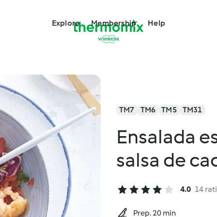
Explore
Membership
Help
TM7
TM6
TM5
TM31
Ensalada es
salsa de c
4.0
14 rat
Prep. 20 min