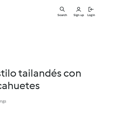
Skip
to
Search
Sign up
Login
main
content
tilo tailandés con
acahuetes
ings