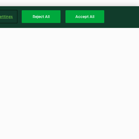
ettings
Reject All
Accept All
da con kale,
Pasta con calabaza y kale
nueces y bayas
4.2
(14)
Englis