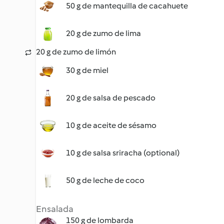
50 g de mantequilla de cacahuete
20 g de zumo de lima
20 g de zumo de limón
30 g de miel
20 g de salsa de pescado
10 g de aceite de sésamo
10 g de salsa sriracha (optional)
50 g de leche de coco
Ensalada
150 g de lombarda