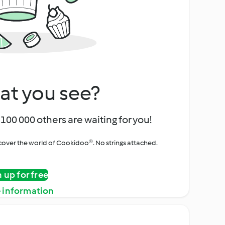
at you see?
100 000 others are waiting for you!
iscover the world of Cookidoo®. No strings attached.
n up for free
 information