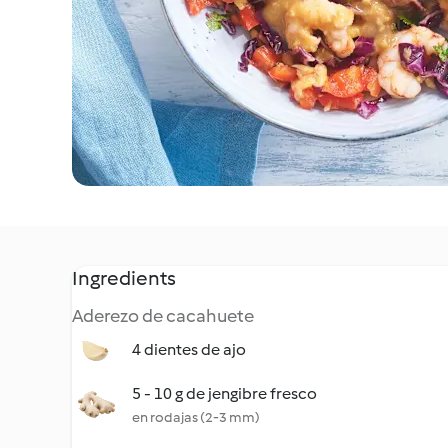
Ingredients
Aderezo de cacahuete
4 dientes de ajo
5 - 10 g de jengibre fresco
en rodajas (2-3 mm)