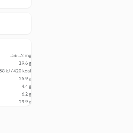
1561.2 mg
19.6 g
58 kJ / 420 kcal
25.9 g
4.4 g
6.2 g
29.9 g