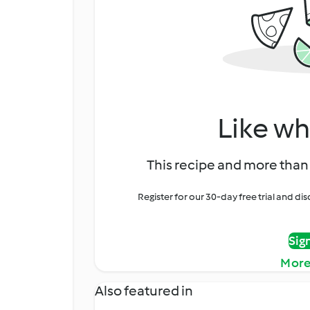
Like wh
This recipe and more than 
Register for our 30-day free trial and d
Sig
More
Also featured in