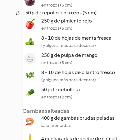
en trozos (5 cm)
150 g de repollo, en trozos (5 cm)
250 g de pimiento rojo
en trozos (5 cm)
8 - 10 de hojas de menta fresca
(y alguna más para decorar)
250 g de pulpa de mango
en trozos (5 cm)
8 - 10 de hojas de cilantro fresco
(y alguna más para decorar)
50 g de cebolleta
en trozos (2 cm)
Gambas salteadas
400 g de gambas crudas peladas
salpimentadas
4 cucharadas de aceite de girasol