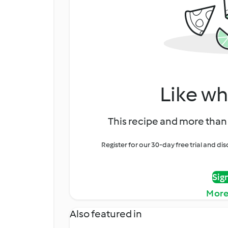
Like wh
This recipe and more than 
Register for our 30-day free trial and d
Sig
More
Also featured in