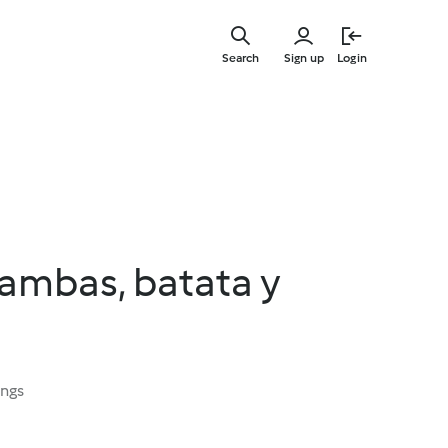
Skip
to
Search
Sign up
Login
main
content
ambas, batata y
ings