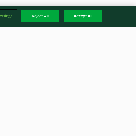
ettings
Reject All
Accept All
nos de arroz
Burritos veganos
unas
3.0
(18)
Englis