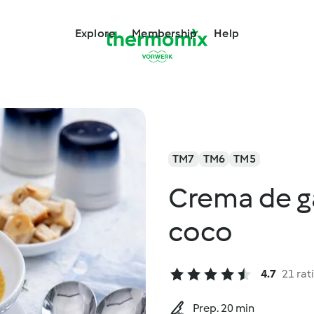
Explore
Membership
Help
TM7
TM6
TM5
Crema de g
coco
4.7
21 rat
Prep. 20 min