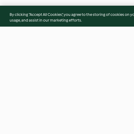
By clicking “Accept All Cookies”, you agree to the storing of cookies on y
usage, and assist in our marketing efforts.
Panzanella de invierno
Crema de batata co
de anís
4.8
(21)
4.4
(15)
© Copyright 2026