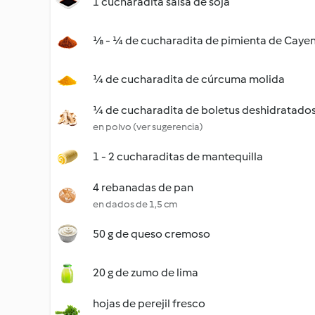
1 cucharadita salsa de soja
⅛ - ¼ de cucharadita de pimienta de Caye
¼ de cucharadita de cúrcuma molida
¼ de cucharadita de boletus deshidratados
en polvo (ver sugerencia)
1 - 2 cucharaditas de mantequilla
4 rebanadas de pan
en dados de 1,5 cm
50 g de queso cremoso
20 g de zumo de lima
hojas de perejil fresco