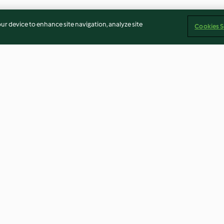
our device to enhance site navigation, analyze site
Cookies S
n estrellas
Crema de batata con chips
Pimientos relle
integral y aceit
4.6
(27)
3.0
(9)