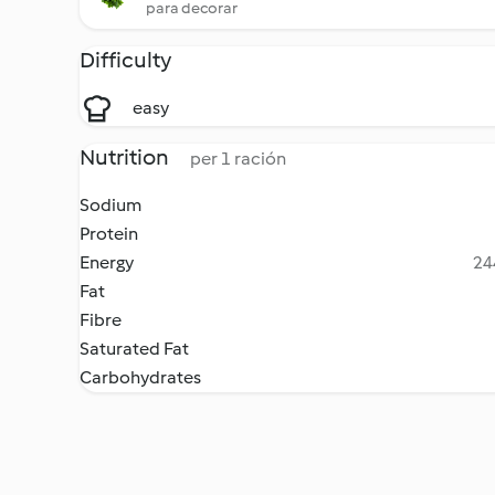
para decorar
Difficulty
easy
Nutrition
per 1 ración
Sodium
Protein
Energy
24
Fat
Fibre
Saturated Fat
Carbohydrates