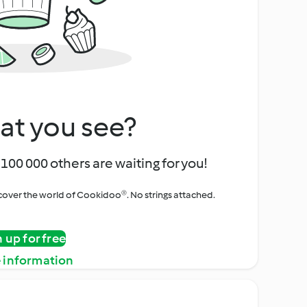
at you see?
100 000 others are waiting for you!
iscover the world of Cookidoo®. No strings attached.
n up for free
 information