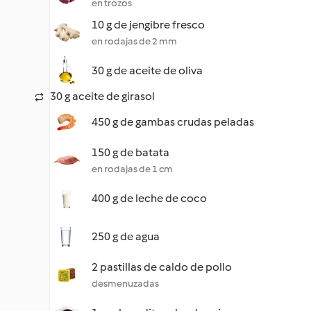
en trozos
10 g de jengibre fresco
en rodajas de 2 mm
30 g de aceite de oliva
30 g aceite de girasol
450 g de gambas crudas peladas
150 g de batata
en rodajas de 1 cm
400 g de leche de coco
250 g de agua
2 pastillas de caldo de pollo
desmenuzadas