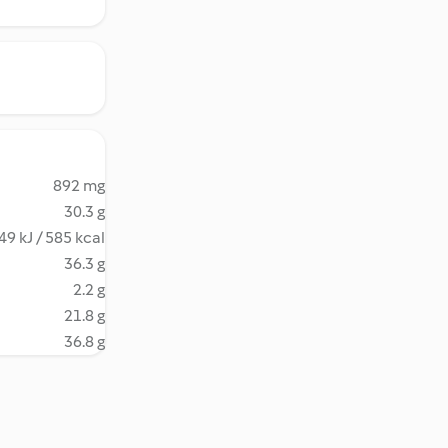
892 mg
30.3 g
49 kJ / 585 kcal
36.3 g
2.2 g
21.8 g
36.8 g