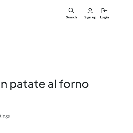
Skip
to
Search
Sign up
Login
main
content
n patate al forno
tings