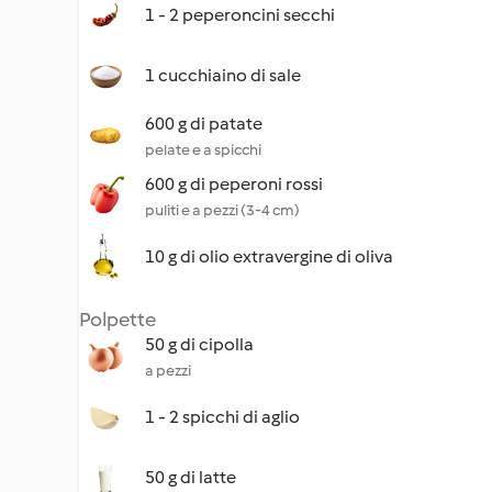
1 - 2 peperoncini secchi
1 cucchiaino di sale
600 g di patate
pelate e a spicchi
600 g di peperoni rossi
puliti e a pezzi (3-4 cm)
10 g di olio extravergine di oliva
Polpette
50 g di cipolla
a pezzi
1 - 2 spicchi di aglio
50 g di latte