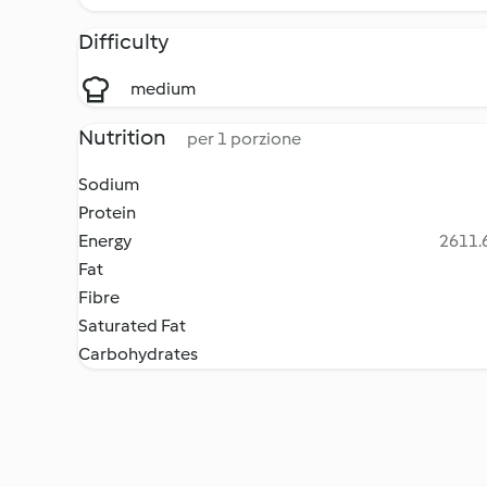
Difficulty
medium
Nutrition
per 1 porzione
Sodium
Protein
Energy
2611.6
Fat
Fibre
Saturated Fat
Carbohydrates