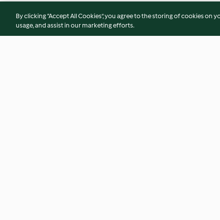
By clicking “Accept All Cookies”, you agree to the storing of cookies on y
usage, and assist in our marketing efforts.
Bocconcini di maiale al latte
Filetti di cernia con
pomodoro
4.0
(137)
4.7
(29)
© Copyright 2026
Terms of Service
Privacy Policy
Disclaimer