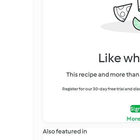
Like wh
This recipe and more than 
Register for our 30-day free trial and d
Sig
More
Also featured in