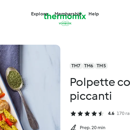
Explore
Membership
Help
TM7
TM6
TM5
Polpette co
piccanti
4.6
170 ra
Prep. 20 min