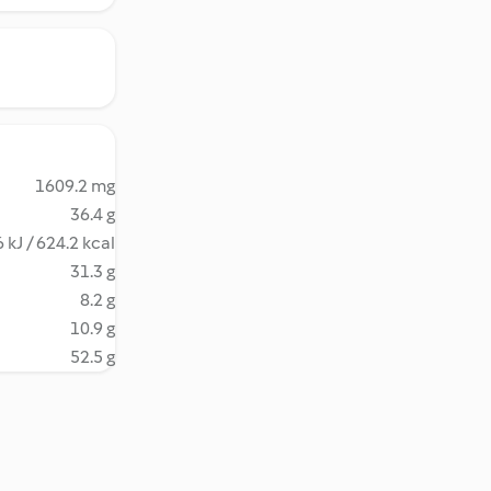
1609.2 mg
36.4 g
 kJ / 624.2 kcal
31.3 g
8.2 g
10.9 g
52.5 g