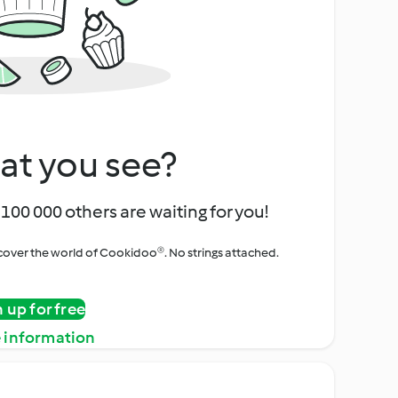
at you see?
100 000 others are waiting for you!
iscover the world of Cookidoo®. No strings attached.
n up for free
 information