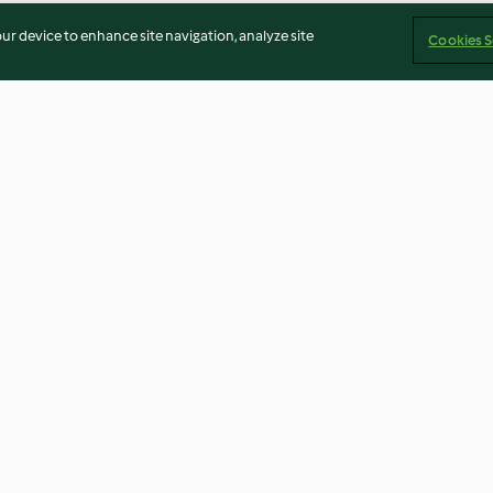
our device to enhance site navigation, analyze site
Cookies S
 salsa al
Pasta fredda alle verdure
Rollè di tacchin
contorno di pat
3.9
(57)
4.6
(153)
Imprint
Cookies
Report Content
Withdraw Contract