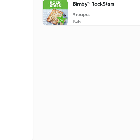
Bimby® RockStars
9 recipes
Italy