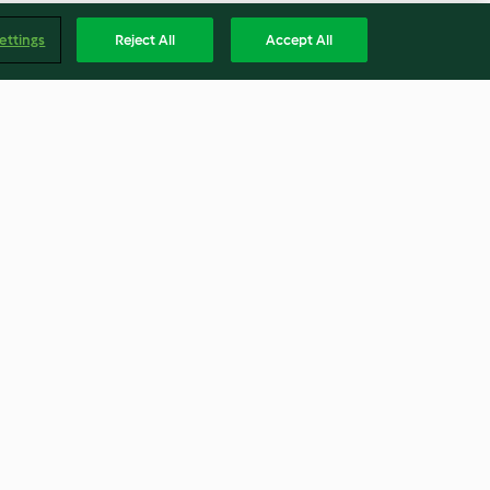
ettings
Reject All
Accept All
o ripieno con
Pasta pasticciata
ate
4.7
(33)
Englis