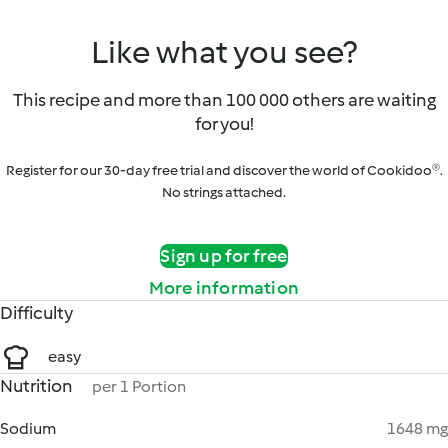
Like what you see?
This recipe and more than 100 000 others are waiting
for you!
Register for our 30-day free trial and discover the world of Cookidoo®.
No strings attached.
Sign up for free
More information
Difficulty
easy
Nutrition
per 1 Portion
Sodium
1648 mg