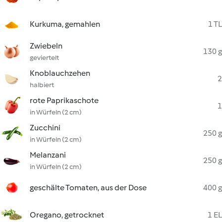
Kurkuma, gemahlen
1 TL
Zwiebeln
130 g
geviertelt
Knoblauchzehen
2
halbiert
rote Paprikaschote
1
in Würfeln (2 cm)
Zucchini
250 g
in Würfeln (2 cm)
Melanzani
250 g
in Würfeln (2 cm)
geschälte Tomaten, aus der Dose
400 g
Oregano, getrocknet
1 EL