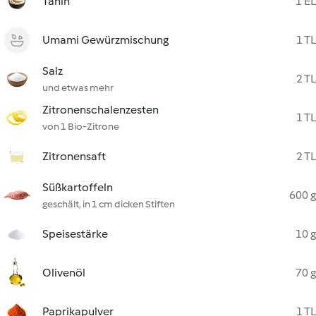
Tahin
1 EL
Umami Gewürzmischung
1 TL
Salz
2 TL
und etwas mehr
Zitronenschalenzesten
1 TL
von 1 Bio-Zitrone
Zitronensaft
2 TL
Süßkartoffeln
600 g
geschält, in 1 cm dicken Stiften
Speisestärke
10 g
Olivenöl
70 g
Paprikapulver
1 TL