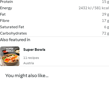
Protein
15 g
Energy
2432 kJ / 581 kcal
Fat
29 g
Fibre
17 g
Saturated Fat
6 g
Carbohydrates
72 g
Also featured in
Super Bowls
11 recipes
Austria
You might also like...