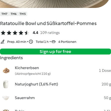
TM7
TM6
TM5
Ratatouille Bowl und Süßkartoffel-Pommes
4.4
109 ratings
Prep. 40 min
Total 1 h
4 Portionen
Sign up for free
Ingredients
Kichererbsen
1 Dose
(Abtropfgewicht 220 g)
Naturjoghurt (3,6% Fett)
200 g
Sauerrahm
50 g