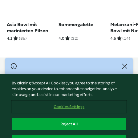
Asia Bowl mit
Sommergalette
Melanzani-
marinierten Pilzen
Bowl mit Na
und Kofu
4.1
(86)
4.0
(22)
4.5
(14)
© Copyright 2026
Terms of Service
By clicking “Accept All Cookies”, you agree to the storing of
Privacy Policy
cookies on your device to enhance site navigation, analyze
site usage, and assist in our marketing efforts.
Disclaimer
Imprint
Cookies Settings
Cookies
Report Content
Reject All
Withdraw Contract