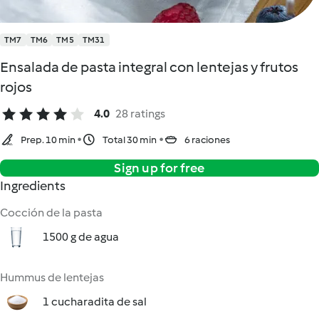
TM7
TM6
TM5
TM31
Ensalada de pasta integral con lentejas y frutos
rojos
4.0
28 ratings
Prep. 10 min
Total 30 min
6 raciones
Sign up for free
Ingredients
Cocción de la pasta
1500 g de agua
Hummus de lentejas
1 cucharadita de sal