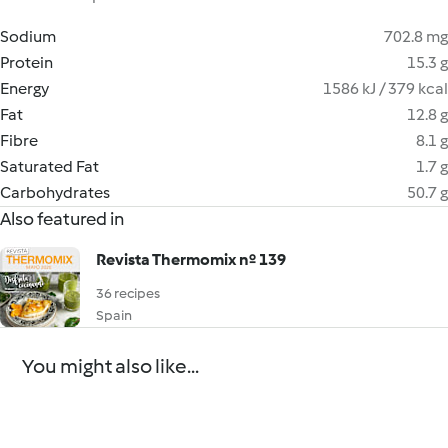
Sodium
702.8 mg
Protein
15.3 g
Energy
1586 kJ / 379 kcal
Fat
12.8 g
Fibre
8.1 g
Saturated Fat
1.7 g
Carbohydrates
50.7 g
Also featured in
Revista Thermomix nº 139
36 recipes
Spain
You might also like...