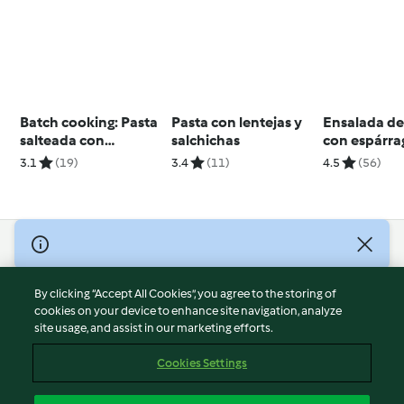
Batch cooking: Pasta
Pasta con lentejas y
Ensalada de
salteada con
salchichas
con espárra
zanahorias y
blancos y v
3.1
(19)
3.4
(11)
4.5
(56)
espinacas
de atún
© Copyright 2026
Terms of Service
By clicking “Accept All Cookies”, you agree to the storing of
Privacy Policy
cookies on your device to enhance site navigation, analyze
site usage, and assist in our marketing efforts.
Disclaimer
Imprint
Cookies Settings
Cookies