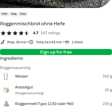
TM7
TM6
TM5
Roggenmischbrot ohne Hefe
4.7
347 ratings
Prep. 30 min
Total 16 h 45 min
1 Stück
Sign up for free
Ingredients
Roggensauerteig
Wasser
260 g
Anstellgut
20 g
(Roggensauerteig)
Roggenmehl Type 1150 oder 960
200 g