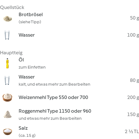
Quellstück
Brotbrösel
50 g
(siehe Tipp)
Wasser
100 g
Hauptteig
Öl
zum Einfetten
Wasser
80 g
kalt, und etwas mehr zum Bearbeiten
Weizenmehl Type 550 oder 700
200 g
Roggenmehl Type 1150 oder 960
150 g
und etwas mehr zum Bearbeiten
Salz
2 ½ TL
(ca. 15 g)