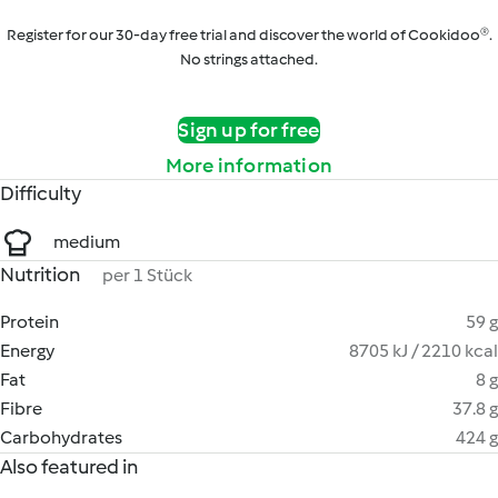
Register for our 30-day free trial and discover the world of Cookidoo®.
No strings attached.
Sign up for free
More information
Difficulty
medium
Nutrition
per 1 Stück
Protein
59 g
Energy
8705 kJ / 2210 kcal
Fat
8 g
Fibre
37.8 g
Carbohydrates
424 g
Also featured in