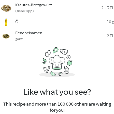
Kräuter-Brotgewürz
2 - 3 TL
(siehe Tipp)
Öl
10 g
Fenchelsamen
2 TL
ganz
Like what you see?
This recipe and more than 100 000 others are waiting
for you!