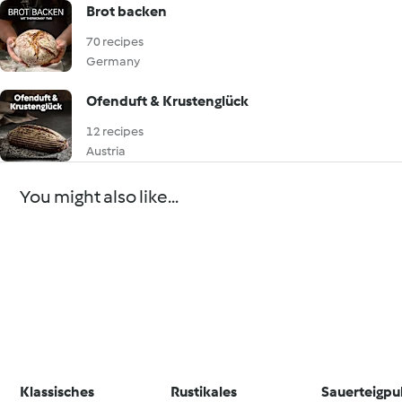
Brot backen
70 recipes
Germany
Ofenduft & Krustenglück
12 recipes
Austria
You might also like...
Klassisches
Rustikales
Sauerteigpu