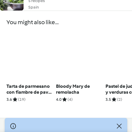
5 recipes
Spain
You might also like...
Tarta de parmesano
Bloody Mary de
Pastel de ju
con fiambre de pavo
remolacha
y verduras 
y vegetales
al cava
3.6
(19)
4.0
(4)
3.5
(2)
© Copyright 2026