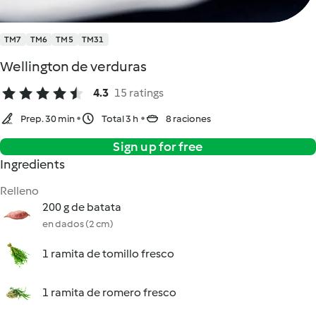
TM7
TM6
TM5
TM31
Wellington de verduras
4.3
15 ratings
Prep. 30 min
Total 3 h
8 raciones
Sign up for free
Ingredients
Relleno
200 g de batata
en dados (2 cm)
1 ramita de tomillo fresco
1 ramita de romero fresco