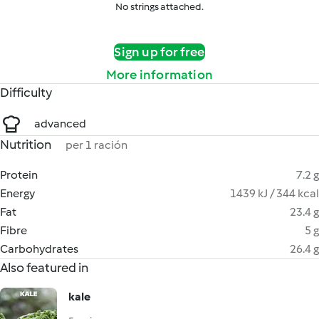
No strings attached.
Sign up for free
More information
Difficulty
advanced
Nutrition
per 1 ración
Protein
7.2 g
Energy
1439 kJ / 344 kcal
Fat
23.4 g
Fibre
5 g
Carbohydrates
26.4 g
Also featured in
kale