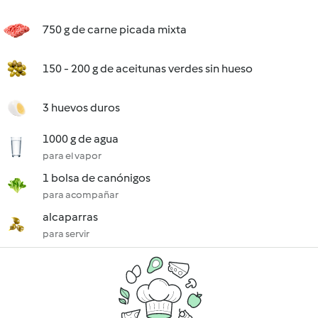
750 g de carne picada mixta
150 - 200 g de aceitunas verdes sin hueso
3 huevos duros
1000 g de agua
para el vapor
1 bolsa de canónigos
para acompañar
alcaparras
para servir