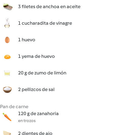
3 filetes de anchoa en aceite
1 cucharadita de vinagre
1 huevo
1 yema de huevo
20 g de zumo de limón
2 pellizcos de sal
Pan de carne
120 g de zanahoria
en trozos
2 dientes de ajo