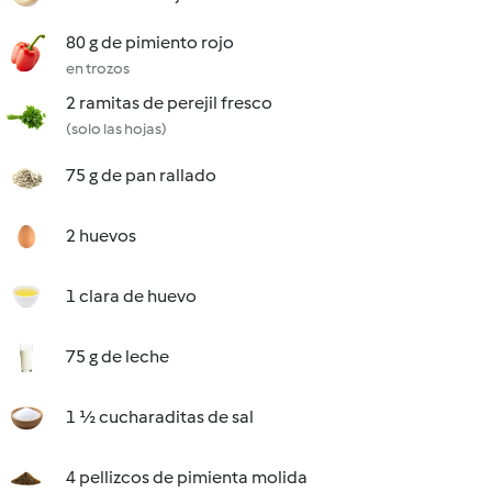
80 g de pimiento rojo
en trozos
2 ramitas de perejil fresco
(solo las hojas)
75 g de pan rallado
2 huevos
1 clara de huevo
75 g de leche
1 ½ cucharaditas de sal
4 pellizcos de pimienta molida