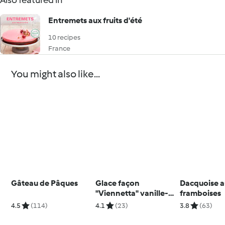
Also featured in
Entremets aux fruits d'été
10 recipes
France
You might also like...
Gâteau de Pâques
Glace façon
Dacquoise 
"Viennetta" vanille-
framboises
chocolat
4.5
(114)
4.1
(23)
3.8
(63)