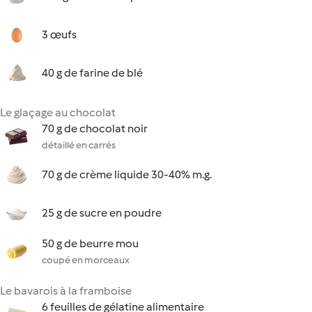
3 œufs
40 g de farine de blé
Le glaçage au chocolat
70 g de chocolat noir
détaillé en carrés
70 g de crème liquide 30-40% m.g.
25 g de sucre en poudre
50 g de beurre mou
coupé en morceaux
Le bavarois à la framboise
6 feuilles de gélatine alimentaire