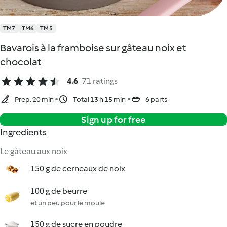
TM7
TM6
TM5
Bavarois à la framboise sur gâteau noix et
chocolat
4.6
71 ratings
Prep. 20 min
Total 13 h 15 min
6 parts
Sign up for free
Ingredients
Le gâteau aux noix
150 g de cerneaux de noix
100 g de beurre
et un peu pour le moule
150 g de sucre en poudre