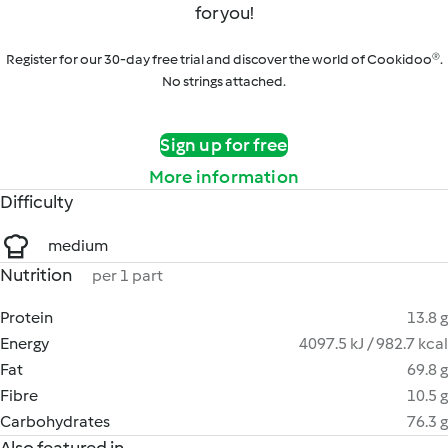
for you!
Register for our 30-day free trial and discover the world of Cookidoo®.
No strings attached.
Sign up for free
More information
Difficulty
medium
Nutrition
per 1 part
Protein
13.8 g
Energy
4097.5 kJ / 982.7 kcal
Fat
69.8 g
Fibre
10.5 g
Carbohydrates
76.3 g