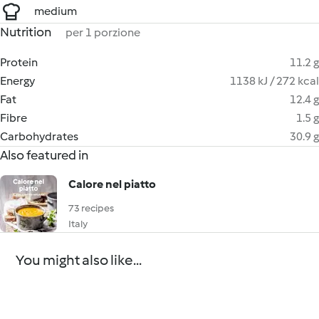
medium
Nutrition
per 1 porzione
Protein
11.2 g
Energy
1138 kJ / 272 kcal
Fat
12.4 g
Fibre
1.5 g
Carbohydrates
30.9 g
Also featured in
Calore nel piatto
73 recipes
Italy
You might also like...