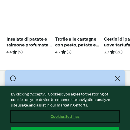
Insalata di patate e
Trofie alle castagne
Cestini di p
salmone profumata
con pesto, patate e
uova tartufa
all'aneto
fagiolini
4.4
(9)
4.7
(3)
3.7
(26)
© Copyright 2026
Terms of Service
By clicking “Accept All Cookies”, you agree to the storing of
Privacy Policy
cookies on your device to enhance site navigation, analyze
site usage, and assist in our marketing efforts.
Disclaimer
Imprint
Cookies Settings
Cookies
Report Content