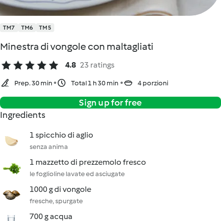
TM7
TM6
TM5
Minestra di vongole con maltagliati
4.8
23 ratings
Prep. 30 min
Total 1 h 30 min
4 porzioni
Sign up for free
Ingredients
1 spicchio di aglio
senza anima
1 mazzetto di prezzemolo fresco
le foglioline lavate ed asciugate
1000 g di vongole
fresche, spurgate
700 g acqua