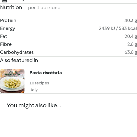
Nutrition
per 1 porzione
Protein
40.3 g
Energy
2439 kJ / 583 kcal
Fat
20.4 g
Fibre
2.6 g
Carbohydrates
63.6 g
Also featured in
Pasta risottata
10 recipes
Italy
You might also like...