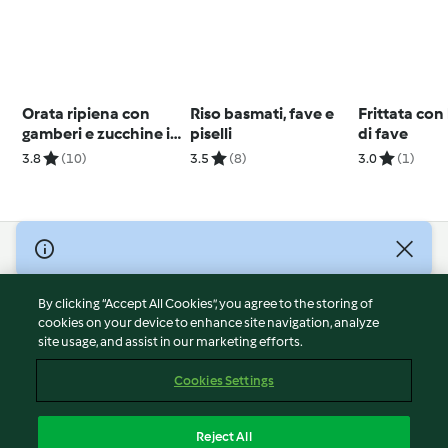
Orata ripiena con
Riso basmati, fave e
Frittata con
gamberi e zucchine in
piselli
di fave
crosta di sale
3.8
(10)
3.5
(8)
3.0
(1)
© Copyright 2026
Terms of Service
By clicking “Accept All Cookies”, you agree to the storing of
Privacy Policy
cookies on your device to enhance site navigation, analyze
site usage, and assist in our marketing efforts.
Disclaimer
Imprint
Cookies Settings
Cookies
Report Content
Reject All