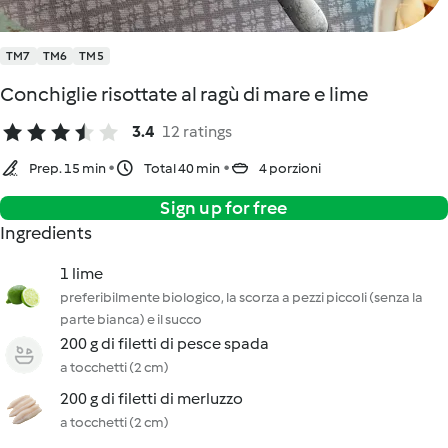
TM7
TM6
TM5
Conchiglie risottate al ragù di mare e lime
3.4
12 ratings
Prep. 15 min
Total 40 min
4 porzioni
Sign up for free
Ingredients
1 lime
preferibilmente biologico, la scorza a pezzi piccoli (senza la
parte bianca) e il succo
200 g di filetti di pesce spada
a tocchetti (2 cm)
200 g di filetti di merluzzo
a tocchetti (2 cm)