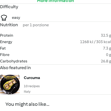
More information
Difficulty
easy
Nutrition
per 1 porzione
Protein
32.5 g
Energy
1268 kJ / 303 kcal
Fat
7.3 g
Fibre
0 g
Carbohydrates
26.8 g
Also featured in
Curcuma
10 recipes
Italy
You might also like...