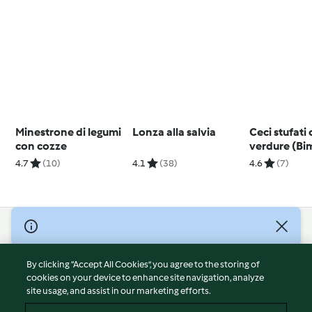
Minestrone di legumi
Lonza alla salvia
Ceci stufati
con cozze
verdure (Bi
Friend)
4.7
(10)
4.1
(38)
4.6
(7)
© Copyright 2026
Terms of Service
By clicking “Accept All Cookies”, you agree to the storing of
Privacy Policy
cookies on your device to enhance site navigation, analyze
site usage, and assist in our marketing efforts.
Disclaimer