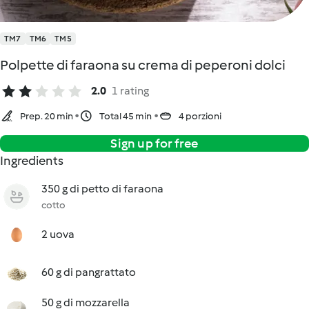
TM7
TM6
TM5
Polpette di faraona su crema di peperoni dolci
2.0
1 rating
Prep. 20 min
Total 45 min
4 porzioni
Sign up for free
Ingredients
350 g di petto di faraona
cotto
2 uova
60 g di pangrattato
50 g di mozzarella