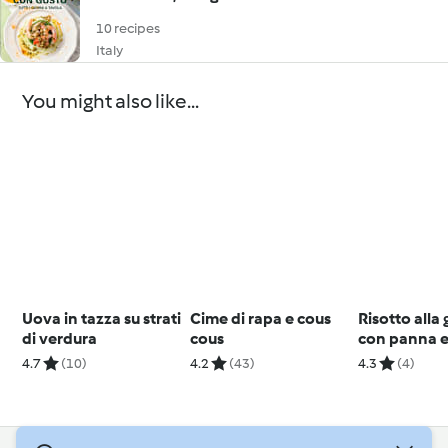
10 recipes
Italy
You might also like...
Uova in tazza su strati
Cime di rapa e cous
Risotto alla 
di verdura
cous
con panna e
4.7
(10)
4.2
(43)
4.3
(4)