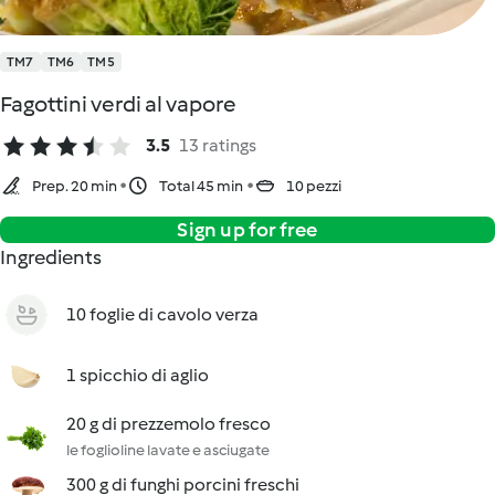
TM7
TM6
TM5
Fagottini verdi al vapore
3.5
13 ratings
Prep. 20 min
Total 45 min
10 pezzi
Sign up for free
Ingredients
10 foglie di cavolo verza
1 spicchio di aglio
20 g di prezzemolo fresco
le foglioline lavate e asciugate
300 g di funghi porcini freschi