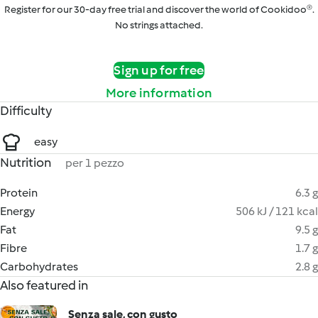
Register for our 30-day free trial and discover the world of Cookidoo®.
No strings attached.
Sign up for free
More information
Difficulty
easy
Nutrition
per 1 pezzo
Protein
6.3 g
Energy
506 kJ / 121 kcal
Fat
9.5 g
Fibre
1.7 g
Carbohydrates
2.8 g
Also featured in
Senza sale, con gusto