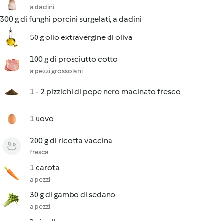
a dadini
300 g di funghi porcini surgelati, a dadini
50 g olio extravergine di oliva
100 g di prosciutto cotto
a pezzi grossolani
1 - 2 pizzichi di pepe nero macinato fresco
1 uovo
200 g di ricotta vaccina
fresca
1 carota
a pezzi
30 g di gambo di sedano
a pezzi